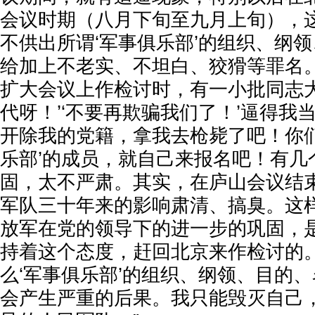
会议时期（八月下旬至九月上旬），
不供出所谓‘军事俱乐部’的组织、纲
给加上不老实、不坦白、狡猾等罪名
扩大会议上作检讨时，有一小批同志大
代呀！’‘不要再欺骗我们了！’逼得我
开除我的党籍，拿我去枪毙了吧！你们
乐部’的成员，就自己来报名吧！有几
固，太不严肃。其实，在庐山会议结
军队三十年来的影响肃清、搞臭。这
放军在党的领导下的进一步的巩固，
持着这个态度，赶回北京来作检讨的
么‘军事俱乐部’的组织、纲领、目的
会产生严重的后果。我只能毁灭自己