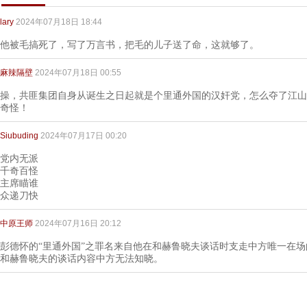
lary
2024年07月18日 18:44
他被毛搞死了，写了万言书，把毛的儿子送了命，这就够了。
麻辣隔壁
2024年07月18日 00:55
操，共匪集团自身从诞生之日起就是个里通外国的汉奸党，怎么夺了江山
奇怪！
Siubuding
2024年07月17日 00:20
党内无派
千奇百怪
主席瞄谁
众递刀快
中原王师
2024年07月16日 20:12
彭德怀的“里通外国”之罪名来自他在和赫鲁晓夫谈话时支走中方唯一在
和赫鲁晓夫的谈话内容中方无法知晓。