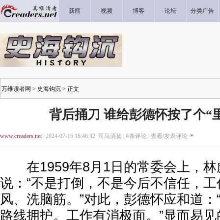
新闻
视频
博客
论坛
分类广告
万维读者网
>
史海钩沉
> 正文
背后捅刀 谁给彭德怀按了个“
www.creaders.net
| 2024-07-16 18:46:32 司马清扬 |
4
条评论 |
查看/发表评论
在1959年8月1日的常委会上，林
说：“不是打倒，不是今后不信任，工
风、洗脑筋。”对此，彭德怀应和道：
路线拥护。工作有消极面。”显而易见