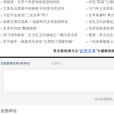
胡锡进：文革十年是地地道道的内乱
对毛“阳谋”心领
文革高压黑幕中的林彪 叶剑英与毛泽东
1973年公安部
习近平会发动“二次文革”吗？
文革风暴时 蒋
温家宝预言成真 一场新时代文革如期而至
女红卫兵折磨起
文革年代的“翻墙神器”
毛泽东权谋布局
传习清华校友，五大红卫兵领袖之一蒯大富去世
蔡霞：罗点点生
军方秘辛：林彪骂毛泽东“主席毁了国家的根”
一代名帅被推上
“反思文革”
当前新闻共有
4
条评论
分享到：
评论前需要先
全部评论