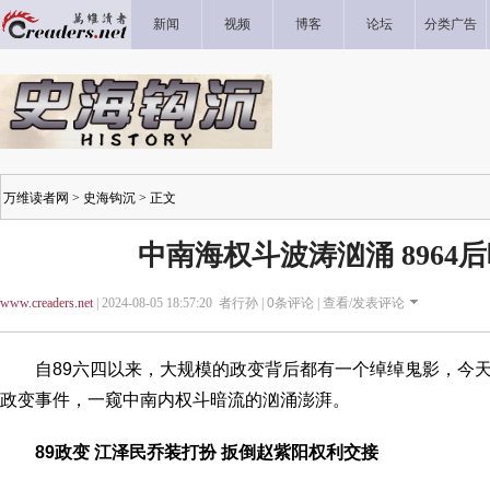
新闻
视频
博客
论坛
分类广告
万维读者网
>
史海钩沉
> 正文
中南海权斗波涛汹涌 8964
www.creaders.net
| 2024-08-05 18:57:20 者行孙 |
0
条评论 |
查看/发表评论
自89六四以来，大规模的政变背后都有一个绰绰鬼影，今天
政变事件，一窥中南内权斗暗流的汹涌澎湃。
89政变 江泽民乔装打扮 扳倒赵紫阳权利交接