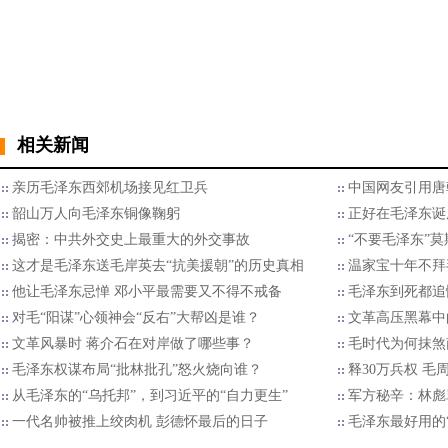
相关新闻
亲历毛泽东西郊机场接见红卫兵
中国网友引用唐
韶山万人向毛泽东铜像鞠躬
正好在毛泽东诞
揭密：中共外交史上最重大的外交事故
“不要毛泽东”
这才是毛泽东送毛岸英去“抗美援朝”的历史真相
温家宝十年不拜
他让毛泽东忌惮 邓小平最需要又不得不戒备
毛泽东到死都追
对毛“阳谋”心领神会“反右”大帮凶是谁？
文革高压黑幕中
文革风暴时 蒋介石在对岸做了哪些事？
毛时代为何抹煞
毛泽东权谋布局“批林批孔”怒火烧向谁？
释30万兵权 毛
从毛泽东的“乌托邦”，到习近平的“自力更生”
军方秘辛：林彪
一代名帅被推上绞肉机 彭德怀最后的日子
毛泽东最好用的