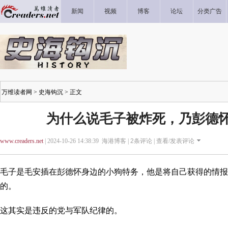
新闻
视频
博客
论坛
分类广告
万维读者网
>
史海钩沉
> 正文
为什么说毛子被炸死，乃彭德
www.creaders.net
| 2024-10-26 14:38:39 海港博客 |
2
条评论 |
查看/发表评论
毛子是毛安插在彭德怀身边的小狗特务，他是将自己获得的情报
的。
这其实是违反的党与军队纪律的。