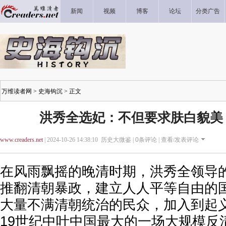
新闻
视频
博客
论坛
分类广告
万维读者网
>
史海钩沉
> 正文
洪秀全选妃：不但要求肤白貌美
www.creaders.net
| 2024-10-26 14:38:10 历史大微鉴 |
0
条评论 |
查看/发表评论
在风雨飘摇的晚清时期，洪秀全领导
推翻清朝暴政，建立人人平等自由的
大量不满清朝统治的民众，加入到起
19世纪中叶中国最大的一场大规模反