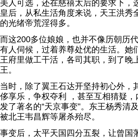
美人可选，还在慈禧太后的要求下，
皇后，从私生活角度来说，天王洪秀
的光绪帝荒淫得多。
而这200多位娘娘，也并不像历朝历
有人伺候，过着养尊处优的生活。她
王府里做工干活，各司其职，到了晚
王。
当时，除了翼王石达开坚持初心外，
侈享乐，争权夺利 ，甚至互相猜疑，
发了著名的“天京事变"。东王杨秀清
被北王韦昌辉等屠杀殆尽。
事变后，太平天国四分五裂，让曾国