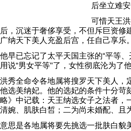
后坐立难安
可惜天王洪
后，沉迷于奢侈享受，不但斥巨资修
广纳天下美人充盈后宫，任自己享乐
他早已忘记了太平天国主张的“平等、
用说“男女平等"了，女性彻底沦为了
洪秀全命令各地属将搜罗天下美人，
他选美纳妃。他的选妃的条件十分苛
略》中记载：天王纳选女子之法者，
清婉、肌肤白皙；二为尚未婚配、且
意思是各地属将要先挑选一批肤白貌