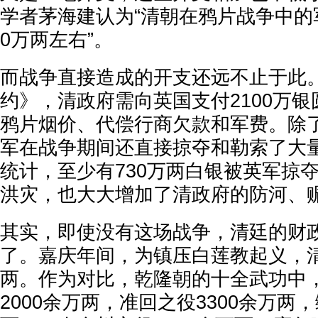
学者茅海建认为“清朝在鸦片战争中的
0万两左右”。
而战争直接造成的开支还远不止于此
约》，清政府需向英国支付2100万
鸦片烟价、代偿行商欠款和军费。除
军在战争期间还直接掠夺和勒索了大
统计，至少有730万两白银被英军掠
洪灾，也大大增加了清政府的防河、
其实，即使没有这场战争，清廷的财
了。嘉庆年间，为镇压白莲教起义，
两。作为对比，乾隆朝的十全武功中
2000余万两，准回之役3300余万两