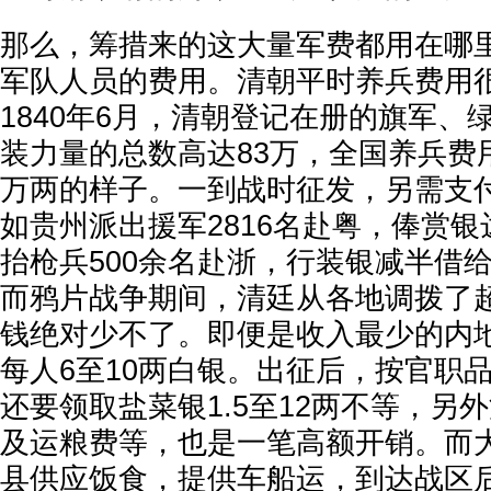
那么，筹措来的这大量军费都用在哪
军队人员的费用。清朝平时养兵费用
1840年6月，清朝登记在册的旗军、
装力量的总数高达83万，全国养兵费
万两的样子。一到战时征发，另需支
如贵州派出援军2816名赴粤，俸赏银达
抬枪兵500余名赴浙，行装银减半借给
而鸦片战争期间，清廷从各地调拨了
钱绝对少不了。即便是收入最少的内
每人6至10两白银。出征后，按官职
还要领取盐菜银1.5至12两不等，另
及运粮费等，也是一笔高额开销。而
县供应饭食，提供车船运，到达战区