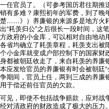
一任官员了。（可参考国历君往期推
销有多难？康熙初年的军费，到了晚
楚……》）养廉银的来源多是地方火
出“耗羡归公”之后很长一段时间，这
方政府的小金库，可以相对自由地动
各省均确立了耗羡章程，耗羡支出被
个小金库就变成户部控制下的国家财
身都被朝廷收走了，来自耗羡的养廉
本应发给官员的养廉银有时会被朝廷“
争期间，官员上任，两到三成的养廉
用于偿还前任官员的欠款。
可见，即使不包括战争赔款，应对战
经对清政府的财政造成了极大的压力