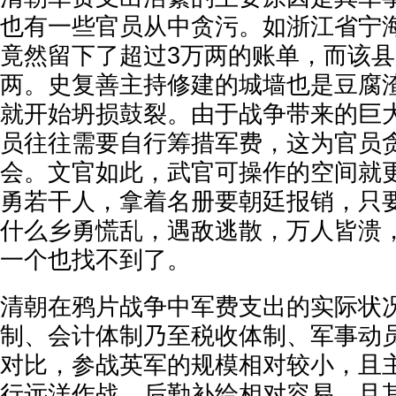
也有一些官员从中贪污。如浙江省宁
竟然留下了超过3万两的账单，而该县应
两。史复善主持修建的城墙也是豆腐
就开始坍损鼓裂。由于战争带来的巨
员往往需要自行筹措军费，这为官员
会。文官如此，武官可操作的空间就
勇若干人，拿着名册要朝廷报销，只
什么乡勇慌乱，遇敌逃散，万人皆溃
一个也找不到了。
清朝在鸦片战争中军费支出的实际状
制、会计体制乃至税收体制、军事动
对比，参战英军的规模相对较小，且
行远洋作战，后勤补给相对容易，且