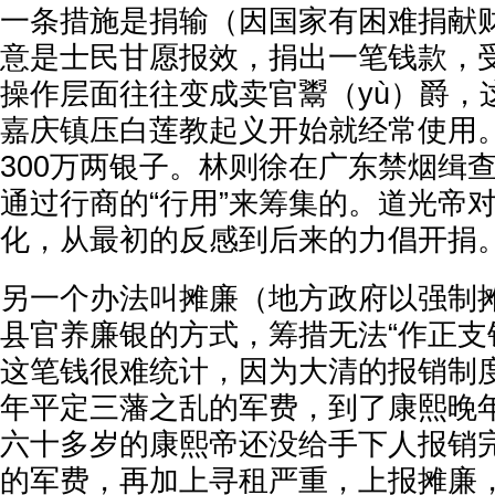
一条措施是捐输（因国家有困难捐献
意是士民甘愿报效，捐出一笔钱款，
操作层面往往变成卖官鬻（yù）爵，
嘉庆镇压白莲教起义开始就经常使用
300万两银子。林则徐在广东禁烟缉
通过行商的“行用”来筹集的。道光帝
化，从最初的反感到后来的力倡开捐
另一个办法叫摊廉（地方政府以强制
县官养廉银的方式，筹措无法“作正支
这笔钱很难统计，因为大清的报销制
年平定三藩之乱的军费，到了康熙晚
六十多岁的康熙帝还没给手下人报销
的军费，再加上寻租严重，上报摊廉