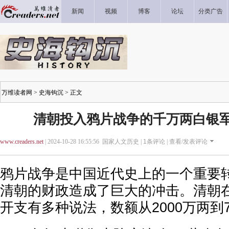
新闻
视频
博客
论坛
分类广告
万维读者网
>
史海钩沉
> 正文
清朝投入鸦片战争的千万两白银
www.creaders.net
| 2024-10-28 16:55:56 国家人文历史 |
1
条评论 |
查看/发表评论
鸦片战争是中国近代史上的一个重要
清朝的财政造成了巨大的冲击。清朝
开支有多种说法，数额从2000万两到7