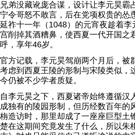
兄弟没藏讹庞合谋，设计让李元昊霸
宁令哥怒不敢言，后在党项权贵的怂
延祚十一年（1048）的元宵夜趁着
宫削掉其酒糟鼻，使西夏一代开国之
呼，享年46岁。
官方记载，李元昊驾崩两个月后，被
考虑到西夏王陵的形制与宋陵类似，
今仍被不少学者质疑。
自李元昊之下，西夏诸帝始终遵循汉
成独有的陵园形制，但历经数百年的
栴造访时，那里却成了一座座巨型土
楚在这期间究竟发生了什么，所以朱