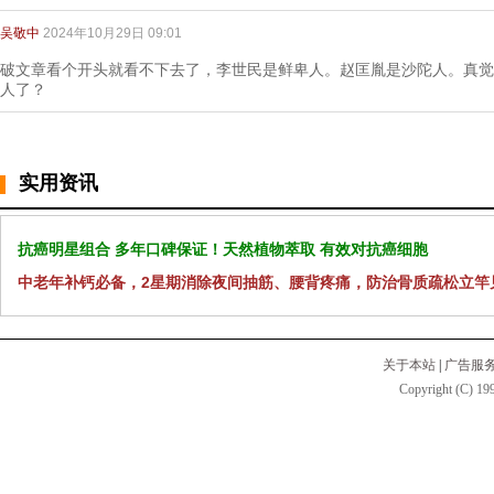
吴敬中
2024年10月29日 09:01
破文章看个开头就看不下去了，李世民是鲜卑人。赵匡胤是沙陀人。真觉
人了？
实用资讯
抗癌明星组合 多年口碑保证！天然植物萃取 有效对抗癌细胞
中老年补钙必备，2星期消除夜间抽筋、腰背疼痛，防治骨质疏松立竿
关于本站
|
广告服
Copyright (C) 199