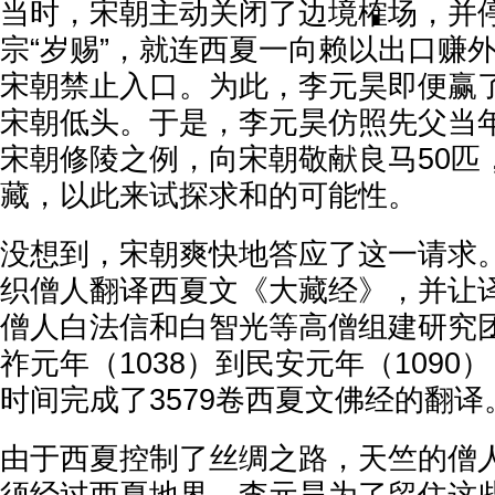
当时，宋朝主动关闭了边境榷场，并
宗“岁赐”，就连西夏一向赖以出口赚外
宋朝禁止入口。为此，李元昊即便赢
宋朝低头。于是，李元昊仿照先父当年
宋朝修陵之例，向宋朝敬献良马50匹
藏，以此来试探求和的可能性。
没想到，宋朝爽快地答应了这一请求
织僧人翻译西夏文《大藏经》，并让
僧人白法信和白智光等高僧组建研究
祚元年（1038）到民安元年（1090
时间完成了3579卷西夏文佛经的翻译
由于西夏控制了丝绸之路，天竺的僧