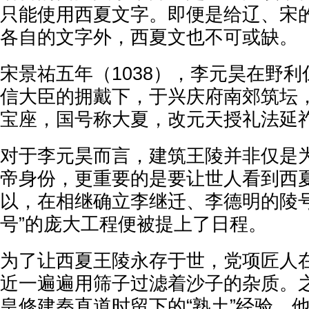
只能使用西夏文字。即便是给辽、宋
各自的文字外，西夏文也不可或缺。
宋景祐五年（1038），李元昊在野
信大臣的拥戴下，于兴庆府南郊筑坛
宝座，国号称大夏，改元天授礼法延
对于李元昊而言，建筑王陵并非仅是
帝身份，更重要的是要让世人看到西
以，在相继确立李继迁、李德明的陵号
号”的庞大工程便被提上了日程。
为了让西夏王陵永存于世，党项匠人
近一遍遍用筛子过滤着沙子的杂质。
皇修建秦直道时留下的“熟土”经验，