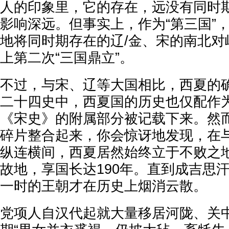
人的印象里，它的存在，远没有同时
影响深远。但事实上，作为“第三国”
地将同时期存在的辽/金、宋的南北对
上第二次“三国鼎立”。
不过，与宋、辽等大国相比，西夏的确
二十四史中，西夏国的历史也仅配作
《宋史》的附属部分被记载下来。然
碎片整合起来，你会惊讶地发现，在
纵连横间，西夏居然始终立于不败之
故地，享国长达190年。直到成吉思
一时的王朝才在历史上烟消云散。
党项人自汉代起就大量移居河陇、关