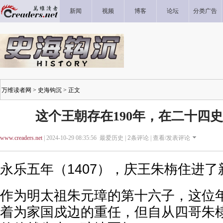
新闻
视频
博客
论坛
分类广告
万维读者网
>
史海钩沉
> 正文
这个王朝存在190年，在二十四
www.creaders.net
| 2024-10-29 08:35:56 最爱历史 |
2
条评论 |
查看/发表评论
永乐五年（1407），庆王朱栴住进了
作为明太祖朱元璋的第十六子，这位
着为家国戍边的重任，但自从四哥朱