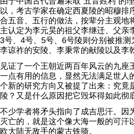
由于中国古代普遍采取“五音姓利”的
以，考古学家在确定西夏陵的昭穆排
合五音、五行的做法，按辈分主观地将
主认定为李元昊的祖父李继迁、父亲
3号、4号、5号、6号陵则分别被推
李谅祚的安陵、李秉常的献陵以及李
见证了一个王朝近两百年风云的九座
一点有用的信息，显然无法满足世人
个新的研究方向又被提了出来：究竟
陵？又是什么原因把它毁坏得如此彻
不少学者将矛头指向了成吉思汗。因
灭亡的，就是这个像大海一般的可汗
欧大陆无敌手的蒙古铁骑。