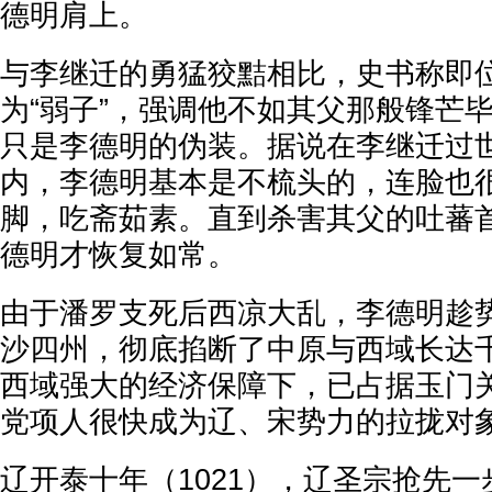
德明肩上。
与李继迁的勇猛狡黠相比，史书称即
为“弱子”，强调他不如其父那般锋芒
只是李德明的伪装。据说在李继迁过
内，李德明基本是不梳头的，连脸也
脚，吃斋茹素。直到杀害其父的吐蕃
德明才恢复如常。
由于潘罗支死后西凉大乱，李德明趁
沙四州，彻底掐断了中原与西域长达
西域强大的经济保障下，已占据玉门
党项人很快成为辽、宋势力的拉拢对
辽开泰十年（1021），辽圣宗抢先