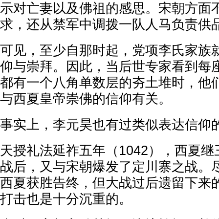
示对亡妻以及佛祖的感思。宋朝方面
求，还从禁军中调拨一队人马负责供
可见，至少自那时起，党项李氏家族
仰与崇拜。因此，当后世专家看到每
都有一个八角单数层的夯土堆时，他
与西夏皇帝崇佛的信仰有关。
事实上，李元昊也有过类似表达信仰
天授礼法延祚五年（1042），西夏
战后，又与宋朝爆发了定川寨之战。
西夏获胜告终，但大战过后遗留下来
打击也是十分沉重的。