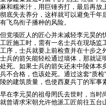
麻和糯米汁，用巨锤夯打，最后再放
彻底失去养分，这样就可以避免千年
有飞鸟衔子播种的风险。
但党项匠人的匠心并未减轻李元昊的
工匠施工时，需有一名士兵在现场监
工序，士兵就要上前检查并在十步之
士兵的箭矢能轻松通过墙体，那就证
处死。如果士兵的箭矢还未中陵体本
兵不合格，也该处死。通过这套“质检
陵的建筑质量，也使西夏兵丁的军事
早在李元昊的祖母罔氏去世时，当时
就曾请求宋朝允许他派工匠前往五台