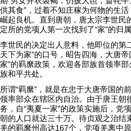
期“男女并衣裘褐，仍披大毡，畜牦牛
供其食”，过着不知庄稼为何物的生活
崛起良机。直到唐朝，唐太宗李世民
定所的党项人第一次找到了“家”的归
李世民的决定出人意料，他即位的第二
天下为家”的口号，昭告四海，大唐帝
家”的羁縻政策，欢迎各部族首领率部
族和平共处。
所谓“羁縻”，就是在忠于大唐帝国的
领率部众在辖区内自治。由于唐王朝
务，自“夷夏一家”的政策实施后，党
朝的人口就达三十万。待贞观之治结
羌的羁縻州高达167个，党项羌离中