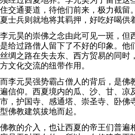
须经过西夏地界。李元昊为了留住这
住交通要道，待他们前来，极力截留
夏士兵则就地将其羁押，好吃好喝供
李元昊的崇佛之念由此可见一斑，但
是给过路僧人留下了不好的印象。他
丝绸之路在失去东、西方贸易的同时
方文化交流的纽带作用。
而李元昊强势霸占僧人的背后，是佛
遍信仰。西夏境内的瓜、沙、甘、凉
市，护国寺、感通塔、崇圣寺、卧佛
型佛教建筑拔地而起。
佛教的介入，也让西夏的帝王们普遍