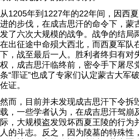
从1205年到1227年的22年间，因
进的步伐，在成吉思汗的命令下，蒙
发了六次大规模的战争。战争的结局
在出征途中命殒大西北，而西夏军队
下，战至最后一人。胜利者终归有对
权，成吉思汗临终前，密令手下屠尽
条“罪证”也成了专家们认定蒙古大军
佐证。
然而，目前并未发现成吉思汗下令拆
载，一些学者认为，在成吉思汗驾崩
际，大规模盗发毁坏西夏王陵的行为
人的斗志。反之，因为陵墓的特殊性