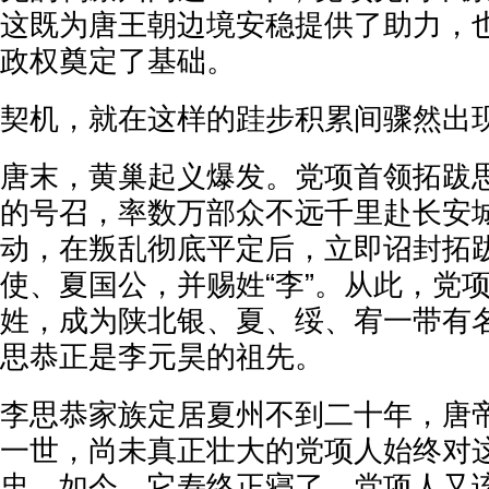
这既为唐王朝边境安稳提供了助力，
政权奠定了基础。
契机，就在这样的跬步积累间骤然出
唐末，黄巢起义爆发。党项首领拓跋
的号召，率数万部众不远千里赴长安
动，在叛乱彻底平定后，立即诏封拓
使、夏国公，并赐姓“李”。从此，党项
姓，成为陕北银、夏、绥、宥一带有
思恭正是李元昊的祖先。
李思恭家族定居夏州不到二十年，唐
一世，尚未真正壮大的党项人始终对
忠，如今，它寿终正寝了，党项人又