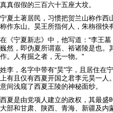
真真假假的三百六十五座大坟。
宁夏土著居民，习惯把贺兰山称作西
称作东山。昊王所指何人，朱栴很快
在《宁夏新志》中，他写道：“李王墓
巍然，即伪夏所谓嘉、裕诸陵是也。
作。人有掘之者，无一物。”
姓李，名字中带有“昊”字，且居住在
上有且仅有西夏开国之君李元昊一人
意间浅窥了西夏王陵的神秘面纱。
西夏是由党项人建立的政权，其最盛
大部和甘肃、陕西、青海、新疆及内