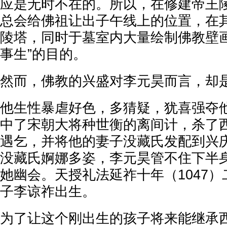
应是无时不在的。所以，在修建帝王
总会给佛祖让出子午线上的位置，在
陵塔，同时于墓室内大量绘制佛教壁画
事生”的目的。
然而，佛教的兴盛对李元昊而言，却
他生性暴虐好色，多猜疑，犹喜强夺
中了宋朝大将种世衡的离间计，杀了西
遇乞，并将他的妻子没藏氏发配到兴
没藏氏婀娜多姿，李元昊管不住下半
她幽会。天授礼法延祚十年（1047
子李谅祚出生。
为了让这个刚出生的孩子将来能继承