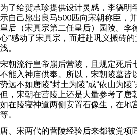
为了给贺承珍提供设计灵感，李德明
示自己愿出良马500匹向宋朝称臣，
皇后（宋真宗第二任皇后）园陵。李德
心”感动了宋真宗，而赶赴巩义搬砖的
浅。
宋朝流行皇帝崩后营陵，且规定死后
不能入神庙供奉。所以，宋朝陵墓皆
势远不如唐陵“封土为陵”或“依山为陵
但，宋朝在营陵上还是大量参考了唐
如在陵寝神道两侧安置石像生，在地
等。
唐、宋两代的营陵经验后来都被党项