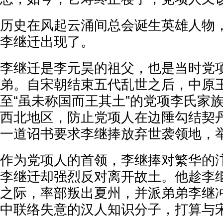
历史在风起云涌间总会诞生英雄人物
李继迁出现了。
李继迁是李元昊的祖父，也是当时党
弟。自宋朝结束五代乱世之后，中原
至“虽未称国而王其土”的党项李氏家
西北地区，防止党项人在边陲勾结契
一道诏书要求李继捧放弃世袭领地，
作为党项人的首领，李继捧对繁华的
李继迁却强烈反对离开故土。他趁李
之际，率部叛出夏州，并派弟弟李继
中联络失意的汉人知识分子，打算与