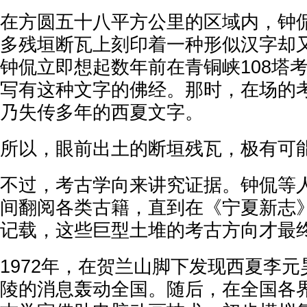
在方圆五十八平方公里的区域内，钟
多残垣断瓦上刻印着一种形似汉字却
钟侃立即想起数年前在青铜峡108塔
写有这种文字的佛经。那时，在场的
乃失传多年的西夏文字。
所以，眼前出土的断垣残瓦，极有可
不过，考古学向来讲究证据。钟侃等
间翻阅各类古籍，直到在《宁夏新志
记载，这些巨型土堆的考古方向才最
1972年，在贺兰山脚下发现西夏李
陵的消息轰动全国。随后，在全国各