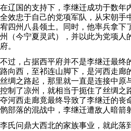
在辽国的支持下，李继迁成功于数年
全效忠于自己的党项军队，从宋朝手
宥四州八县领土。同时，他率兵拿下
州（今宁夏灵武），并以此为党项人
府。
不过，占据西平府并不是李继迁最终
路向西，至祁连山脚下，是河西走廊
丝绸之路起，那里就一直是连接中原
控制了凉州，就相当于扼住了丝绸之
夺河西走廊竟最终导致了李继迁的丧
鹘部落的混战中，李继迁遭敌人暗箭射
李氏问鼎大西北的家族事业，就此落