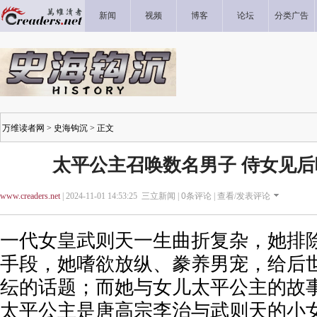
新闻
视频
博客
论坛
分类广告
万维读者网
>
史海钩沉
> 正文
太平公主召唤数名男子 侍女见
www.creaders.net
| 2024-11-01 14:53:25 三立新闻 |
0
条评论 |
查看/发表评论
一代女皇武则天一生曲折复杂，她排
手段，她嗜欲放纵、豢养男宠，给后
纭的话题；而她与女儿太平公主的故
太平公主是唐高宗李治与武则天的小