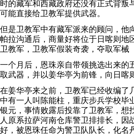
时的藏军和西藏政府还没有正式背叛
可能直接给卫教军提供武器。
但是卫教军中有藏军派来的顾问，他向
帕拉沟通后，商量好将位于日喀则地
卫教军，卫教军假装奇袭，夺取军械
一个月后，恩珠亲自带领挑选出来的
取武器，并以姜华亭为前锋，向日喀
在姜华亭来之前，卫教军已经收编了
中有一人叫陈能柱，重庆步兵学校毕
银元，事情败露后投靠了卫教军，想
人原系拉萨河南仓库警卫排排长，因
好，被恩珠任命为警卫队队长，化名