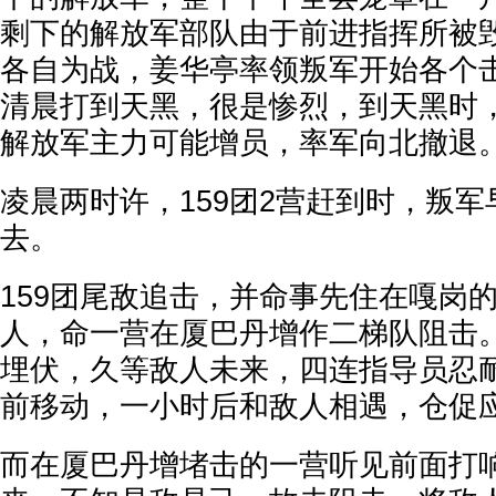
剩下的解放军部队由于前进指挥所被
各自为战，姜华亭率领叛军开始各个
清晨打到天黑，很是惨烈，到天黑时
解放军主力可能增员，率军向北撤退
凌晨两时许，159团2营赶到时，叛
去。
159团尾敌追击，并命事先住在嘎岗
人，命一营在厦巴丹增作二梯队阻击
埋伏，久等敌人未来，四连指导员忍
前移动，一小时后和敌人相遇，仓促
而在厦巴丹增堵击的一营听见前面打