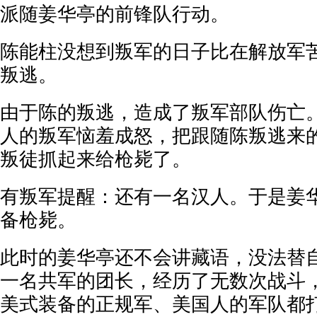
派随姜华亭的前锋队行动。
陈能柱没想到叛军的日子比在解放军
叛逃。
由于陈的叛逃，造成了叛军部队伤亡
人的叛军恼羞成怒，把跟随陈叛逃来
叛徒抓起来给枪毙了。
有叛军提醒：还有一名汉人。于是姜
备枪毙。
此时的姜华亭还不会讲藏语，没法替
一名共军的团长，经历了无数次战斗
美式装备的正规军、美国人的军队都