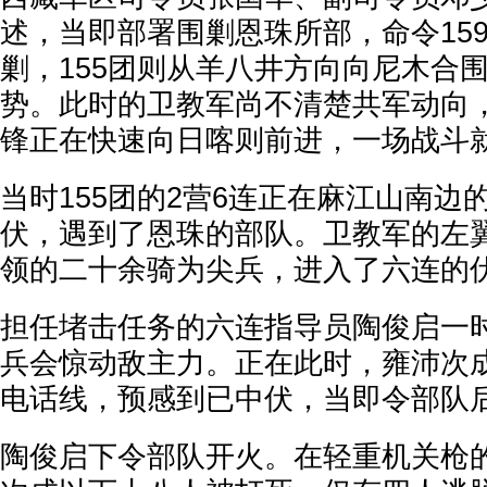
述，当即部署围剿恩珠所部，命令15
剿，155团则从羊八井方向向尼木合
势。此时的卫教军尚不清楚共军动向
锋正在快速向日喀则前进，一场战斗
当时155团的2营6连正在麻江山南边
伏，遇到了恩珠的部队。卫教军的左
领的二十余骑为尖兵，进入了六连的
担任堵击任务的六连指导员陶俊启一
兵会惊动敌主力。正在此时，雍沛次
电话线，预感到已中伏，当即令部队
陶俊启下令部队开火。在轻重机关枪