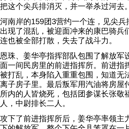
把这个尖兵排消灭，并一举杀过河去
河南岸的159团3营约一个连，见尖
出现了混乱，被迎面冲来的康巴骑兵
连也被全部打散，失去了战斗力。
恩珠、姜华亭指挥部队包围了解放军
面一间民房里的前进指挥所。前进指
被打乱，本身陷入重重包围，知道无
离子房子里。最后叛军用汽油将房屋
所内的人皆烧死，包括团参谋长张敬
人，中尉排长二人。
攻下了前进指挥所后，姜华亭率领主
下的解放军，整个下午全县笼罩在一