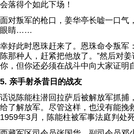
会落得个如此下场！
面对叛军的枪口，姜华亭长嘘一口气
眼睛……
幸好此时恩珠赶来了。恩珠命令叛军：
陈那种人，赶紧把他放了。”然后对姜
你，但你还必须在战斗中向大家证明自
5. 亲手射杀昔日的战友
话说陈能柱潜回拉萨后被解放军抓捕
给了解放军。尽管这样，也没有能挽
1959年3月，陈能柱被军事法庭判处
西藏军区司令员张国华、副司令员邓