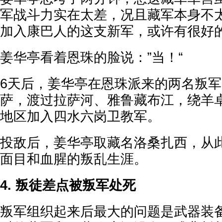
军战斗力实在太差，况且藏军本身不
加入康巴人的这支新军，或许有很好
姜华亭看着恩珠的脸说：”当！“
6天后，姜华亭在恩珠派来的两名叛
萨，渡过拉萨河、雅鲁藏布江，绕羊
地区加入四水六岗卫教军。
投敌后，姜华亭取藏名洛桑扎西，从
面目和血腥的叛乱生涯。
4. 叛徒差点被叛军处死
叛军组织起来后最大的问题是武器装