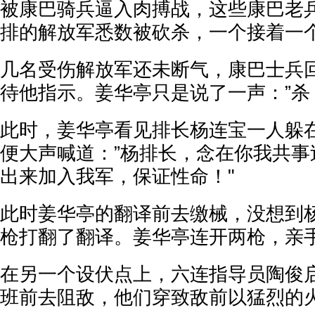
被康巴骑兵逼入肉搏战，这些康巴老
排的解放军悉数被砍杀，一个接着一
几名受伤解放军还未断气，康巴士兵
待他指示。姜华亭只是说了一声：”杀
此时，姜华亭看见排长杨连宝一人躲
便大声喊道：”杨排长，念在你我共事
出来加入我军，保证性命！"
此时姜华亭的翻译前去缴械，没想到
枪打翻了翻译。姜华亭连开两枪，亲
在另一个设伏点上，六连指导员陶俊
班前去阻敌，他们穿致敌前以猛烈的