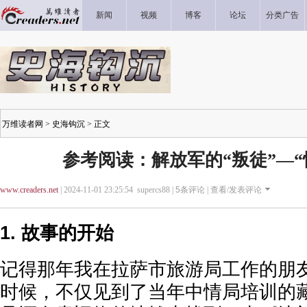
新闻
视频
博客
论坛
分类广告
万维读者网
>
史海钩沉
> 正文
参考阅读：解放军的“叛徒”—“
www.creaders.net
| 2024-11-01 23:25:54 supercs88 |
5
条评论 |
查看/发表评论
1. 故事的开始
记得那年我在拉萨市旅游局工作的朋
时候，不仅见到了当年中情局培训的