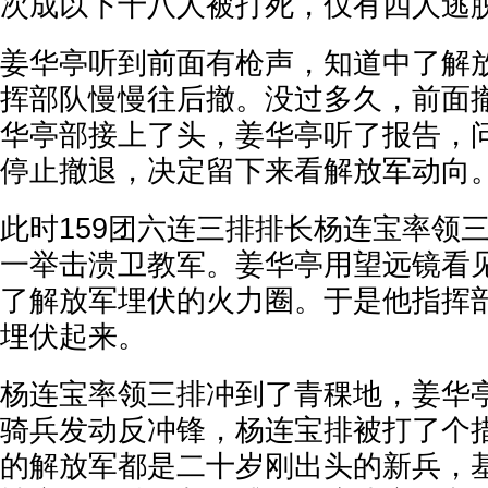
次成以下十八人被打死，仅有四人逃
姜华亭听到前面有枪声，知道中了解
挥部队慢慢往后撤。没过多久，前面
华亭部接上了头，姜华亭听了报告，
停止撤退，决定留下来看解放军动向
此时159团六连三排排长杨连宝率领
一举击溃卫教军。姜华亭用望远镜看
了解放军埋伏的火力圈。于是他指挥
埋伏起来。
杨连宝率领三排冲到了青稞地，姜华
骑兵发动反冲锋，杨连宝排被打了个
的解放军都是二十岁刚出头的新兵，