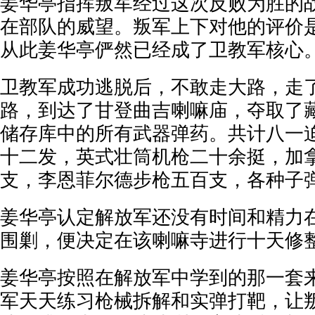
姜华亭指挥叛军经过这次反败为胜的
在部队的威望。叛军上下对他的评价是
从此姜华亭俨然已经成了卫教军核心
卫教军成功逃脱后，不敢走大路，走
路，到达了甘登曲吉喇嘛庙，夺取了
储存库中的所有武器弹药。共计八一
十二发，英式壮筒机枪二十余挺，加
支，李恩菲尔德步枪五百支，各种子
姜华亭认定解放军还没有时间和精力
围剿，便决定在该喇嘛寺进行十天修
姜华亭按照在解放军中学到的那一套
军天天练习枪械拆解和实弹打靶，让