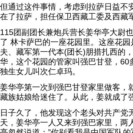
但通过这件事情，考虑到拉萨日益不安
在了拉萨，担任保卫西藏工委及西藏
115团副团长兼炮兵营长姜华亭大尉
了 林卡萨巴的一座花园里。这座花园
夫、藏军第一代本(团长)朋措扎西的
华，这个花园的管家叫强巴甘登，60
独生女儿叫次仁卓玛。
姜华亭第一次到强巴甘登家里做客，
藏族姑娘给迷住了。从此，姜就成了
日子久了，他发现这个老头对共产党
天，姜华亭一人又来到强巴家里，两
亭忽然说道：”你别看我是中国军队的