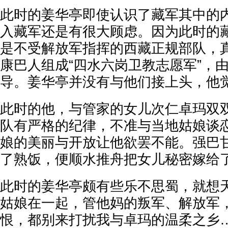
此时的姜华亭即使认识了藏军其中的
入藏军还是有很大顾虑。因为此时的
是不受解放军指挥的西藏正规部队，
康巴人组成“四水六岗卫教志愿军”，
导。姜华亭并没有与他们接上头，他
此时的他，与管家的女儿次仁卓玛双
队有严格的纪律，不准与当地姑娘谈
娘的美丽与开放让他欲罢不能。强巴
了熟饭，便顺水推舟把女儿秘密嫁给
此时的姜华亭颇有些乐不思蜀，就想天
姑娘在一起，管他妈的叛军、解放军
恨，都别来打扰我与卓玛的温柔之乡