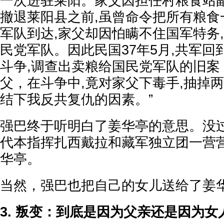
一次进驻莱阳。家父因担任村粮食站副
撤退莱阳县之前,虽曾命令把所有粮食
军队到达,家父却因怕瞒不住国军特务
民党军队。因此民国37年5月,共军
斗争,调查出卖粮给国民党军队的旧案
父，在斗争中,竟对家父下毒手,抽掉
结下我反共复仇的因素。”
强巴终于听明白了姜华亭的意思。没
代本指挥扎西戴拉和藏军独立团一营
华亭。
当然，强巴也把自己的女儿送给了姜
3. 叛变：到底是因为父亲还是因为女