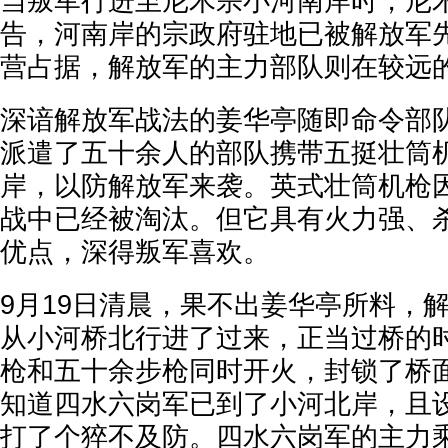
当叛军行进至尼木宗小河南岸时，尼
告，河南岸的宗政府驻地已被解放军先
营占据，解放军的主力部队则在较远
深谙解放军战法的姜华亭随即命令部
派遣了五十余人的部队携带五挺壮筒
岸，以防解放军来袭。英式壮筒机枪
战中已经被淘汰。但它具有火力强、
优点，深得叛军喜欢。
9月19日清晨，果不出姜华亭所料，
从小河桥北行进了过来，正当过桥的
枪和五十余步枪同时开火，封锁了桥
知道四水六岗军已到了小河北岸，且
打了个猝不及防。四水六岗军的主力