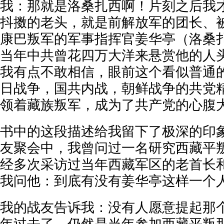
我：那就是洛桑扎西啊！片刻之后我
抖擞的老头，就是前解放军的团长、
康巴叛军的军事指挥官姜华亭（洛桑
当年中共曾花四万大洋来悬赏他的人
我有点不敢相信，眼前这个看似普通
日战争，国共内战，朝鲜战争的共党
领着藏族叛军，成为了共产党的心腹大
书中的这段描述给我留下了极深的印
友聚会中，我曾问过一名研究西藏平
经多次采访过当年西藏军区的老首长
我问他：到底有没有姜华亭这样一个
我的战友告诉我：没有人愿意提起那