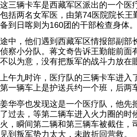
这三辆卡车是西藏军区派出的一个医疗
包括两名女军医，由第74医院院长王
备到日喀则为160团的干部检查身体
途中，他们遇到西藏军区情报部副部
侦察小分队。蒋文奇告诉王勤能前面
不以为意，没有把叛军的战斗力放在
上午九时许，医疗队的三辆卡车进入
第一辆车上是护送兵约一个班，后两
姜华亭也发现这是一个医疗队，他先
了过去，等第二辆车进入火力圈的时
火，瞬间第二辆和第三辆车被截住，
见到叛军势力太大，未敢折回营救。