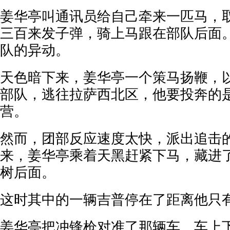
姜华亭叫通讯员给自己牵来一匹马，
三百来发子弹，骑上马跟在部队后面
队的异动。
天色暗下来，姜华亭一个策马扬鞭，
部队，逃往拉萨西北区，他要投奔的
营。
然而，团部反应速度太快，派出追击
来，姜华亭乘着天黑赶紧下马，藏进
树后面。
这时其中的一辆吉普停在了距离他只
姜华亭把冲锋枪对准了那辆车。车上