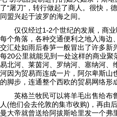
了“屠刀”，转行做起了商人。很快，
同盟兴起于波罗的海之间。
仅仅经过1-2个世纪的发展，商业
每个角落，各种交通便利之地入海边
交汇处如雨后春笋一般冒出了许多新
每20公里就能见到一处这样的商业聚
易北河、莱茵河、罗纳河、塞纳河、
河因为贸易而连成一片，阿尔卑斯山
的脚步，连通整个西欧的贸易网络形
英格兰牧民可以将羊毛出售给布鲁
人(他们会去伦敦的集市收购)，再由
曼大帝就曾送给阿拔斯哈里发一个弗