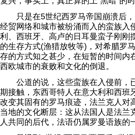
复兴，事实上，真正算的上“黑暗”的
只是在5世纪西罗马帝国崩溃后，
经贸网络和城市被纷涌而入的蛮族入
利、西班牙、高卢的日耳曼蛮子刚刚
的生存方式(渔猎放牧等)，对希腊罗
存的方式知之甚少，在短暂的时间内
西欧城市的衰败和文化的倒退。
公道的说，这些蛮族在入侵前，已
期接触，东西哥特人在意大利和西班
改变其固有的罗马痕迹，法兰克人对
当地的文化断层：这从法国人是法兰
人共同的后代，法语仍属罗曼语族的