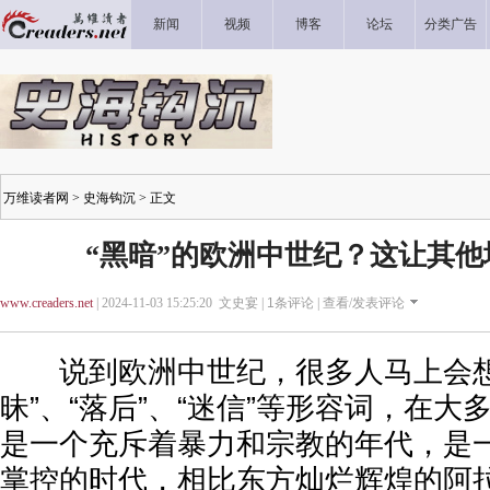
新闻
视频
博客
论坛
分类广告
万维读者网
>
史海钩沉
> 正文
“黑暗”的欧洲中世纪？这让其
www.creaders.net
| 2024-11-03 15:25:20 文史宴 |
1
条评论 |
查看/发表评论
说到欧洲中世纪，很多人马上会想到
昧”、“落后”、“迷信”等形容词，在
是一个充斥着暴力和宗教的年代，是
掌控的时代，相比东方灿烂辉煌的阿