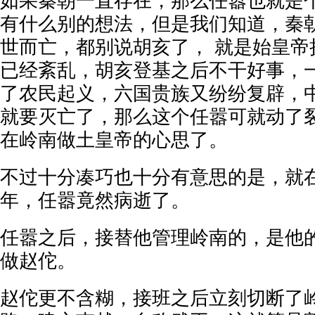
如果秦朝一直存在，那么任嚣也就是
有什么别的想法，但是我们知道，秦
世而亡，都别说胡亥了， 就是始皇帝
已经紊乱，胡亥登基之后不干好事，
了农民起义，六国贵族又纷纷复辟，
就要灭亡了，那么这个任嚣可就动了
在岭南做土皇帝的心思了。
不过十分凑巧也十分有意思的是，就
年，任嚣竟然病逝了。
任嚣之后，接替他管理岭南的，是他
做赵佗。
赵佗更不含糊，接班之后立刻切断了