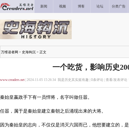
新闻
视频
博客
论坛
分类广告
万维读者网
>
史海钩沉
> 正文
一个吃货，影响历史20
www.creaders.net
| 2024-11-05 15:26:34 我是历史其实挺有趣 |
0
条评论 |
查看/发表评论
秦始皇嬴政手下有一员悍将，名字叫做任嚣。
任嚣，属于是秦始皇建立秦朝之后涌现出来的大将。
因为秦始皇的志向，不仅仅是消灭六国而已，他想要建立的，是