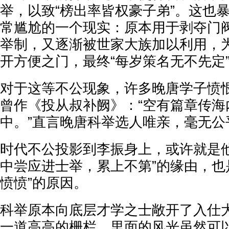
举，以致“榜出率皆权豪子弟”。这也
常尴尬的一个现实：原本用于剥夺门
举制，又逐渐被世家大族加以利用，
开方便之门，最终“每岁策名无不先定
对于这等不公现象，许多晚唐学子愤
曾作《投从叔补阙》：“空有篇章传海
中。”直言晚唐科举选人唯亲，毫无公
时代不公投影到李振身上，或许就是他
中尝应进士举，累上不第”的缘由，也
愤愤”的原因。
科举原本向底层才学之士敞开了入仕
一道高高的栅栏，里面的风光虽然可