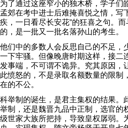
为了通过这座窄小的独木桥，学子们皓
孟郊在考中进士后难掩喜悦之情，写下
疾，一日看尽长安花”的狂喜之句。而
的，是一批又一批名落孙山的考生。
他们中的多数人会反思自己的不足，
一下牢骚。但像晚唐时期这样，接二
发事端，不可谓不诡异。究其原因，
此愤怒的，不是录取名额数量的限制
在的不公。
科举制的诞生，是君主集权的结果。
举制，还是魏晋九品中正制，选官的
级世家大族所把持，导致皇权孱弱。