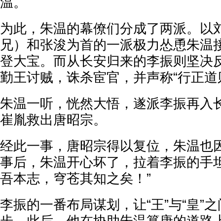
温。
为此，朱温的幕僚们分成了两派。以
兄）和张浚为首的一派极力怂恿朱温
登大宝。而从长安归来的李振则坚决
勤王讨贼，诛杀宦官，并声称“行正道
朱温一听，恍然大悟，遂派李振再入
崔胤救出唐昭宗。
经此一事，唐昭宗得以复位，朱温也
事后，朱温开心坏了，拉着李振的手坦
吾本志，穹苍其知之矣！”
李振的一番布局谋划，让“王”与“皇”