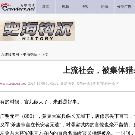
新闻
视频
博客
论坛
分类广告
万维读者网
>
史海钩沉
> 正文
上流社会，被集体猎
www.creaders.net
| 2024-11-06 16:05:32 最爱历史 |
0
条评论 |
查看/发表评论
有的时候，官儿做大了，未必是好事。
广明元年（880），黄巢大军兵临长安城下，唐僖宗丢下百官
义军“杀唐宗室在长安者无遗”，对滞留城内的官僚也毫不留情
左金吾大将军张直方在内的百余名高级官员相继被杀。一时间，