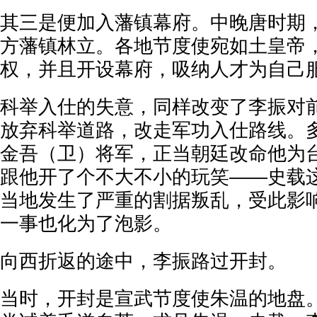
其三是便加入藩镇幕府。中晚唐时期
方藩镇林立。各地节度使宛如土皇帝
权，并且开设幕府，吸纳人才为自己
科举入仕的失意，同样改变了李振对
放弃科举道路，改走军功入仕路线。
金吾（卫）将军，正当朝廷改命他为
跟他开了个不大不小的玩笑——史载这
当地发生了严重的割据叛乱，受此影
一事也化为了泡影。
向西折返的途中，李振路过开封。
当时，开封是宣武节度使朱温的地盘