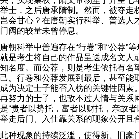
央，实现集权，隋文帝杨坚于开皇七年
举士，之后唐承隋制。然而，被夺走
岂会甘心？在唐朝实行科举、普选人
门阀的较量未曾停息。
唐朝科举中普遍存在“行卷”和“公荐”
就是考生将自己的作品呈送成名文人
知名度。而公荐，则是考生依托有名
己。行卷和公荐发展到最后，甚至能
成为决定士子能否入榜的关键性因素
再努力的士子，也敌不过人情与关系
是“贵者以势托，富者以财托，亲故者
举走后门、入仕靠关系的现象公开且
此种现象的持续泛滥，使得新、旧豪