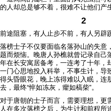
的人却总是够不着，很难不让他们产
2
前途阻塞，有人止步不前，有人另辟
落榜士子不仅要面临名落孙山的失意
题而烦恼。晚唐人孙樵就曾记录自己
年在长安寓居备考，一连考了十年，
一门心思地投入科举，不事生计，导
得头昏眼花，晚上冻得难以入眠，连
去，最终“悴如冻灰，癯如槁柴”。
对于唐朝的士子而言，需要理想，更
人在多次落榜之后，为生计和前程所