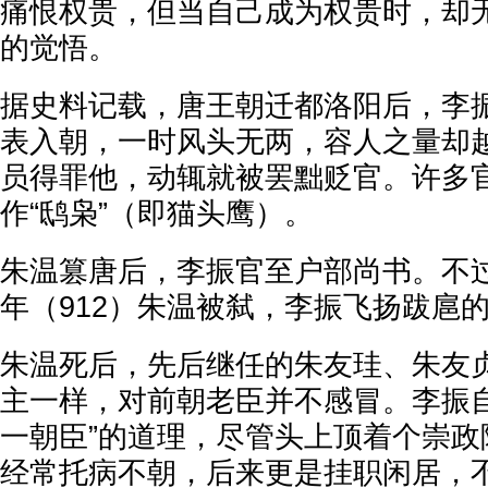
痛恨权贵，但当自己成为权贵时，却
的觉悟。
据史料记载，唐王朝迁都洛阳后，李
表入朝，一时风头无两，容人之量却
员得罪他，动辄就被罢黜贬官。许多
作“鸱枭”（即猫头鹰）。
朱温篡唐后，李振官至户部尚书。不
年（912）朱温被弑，李振飞扬跋扈
朱温死后，先后继任的朱友珪、朱友
主一样，对前朝老臣并不感冒。李振自
一朝臣”的道理，尽管头上顶着个崇政
经常托病不朝，后来更是挂职闲居，