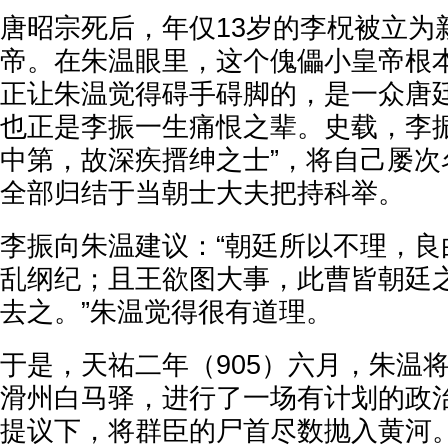
唐昭宗死后，年仅13岁的李柷被立为
帝。在朱温眼里，这个傀儡小皇帝根
正让朱温觉得碍手碍脚的，是一众唐
也正是李振一生痛恨之辈。史载，李振
中第，故深疾搢绅之士”，将自己屡次
全部归结于当朝士大夫把持科举。
李振向朱温建议：“朝廷所以不理，良
乱纲纪；且王欲图大事，此曹皆朝廷
去之。”朱温觉得很有道理。
于是，天祐二年（905）六月，朱温
滑州白马驿，进行了一场有计划的政
提议下，将群臣的尸首尽数抛入黄河