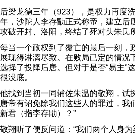
后梁龙德三年（923），是权力再度
年，沙陀人李存勖正式称帝，建立后
攻破开封、洛阳，终结了死对头朱氏
每当一个政权到了覆亡的最后一刻，
展现得淋漓尽致。在败局已定的情况
选择了投降后唐。但对于是否“易主”
很没底。
他找到当初一同辅佐朱温的敬翔，试探
唐帝有诏免除我们这些人的罪过，我
新君（指李存勖）？”
敬翔听了便反问道：“我们两个人身为