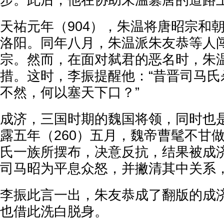
步。此后，他在协助朱温篡唐的道路
天祐元年（904），朱温将唐昭宗和
洛阳。同年八月，朱温派朱友恭等人
宗。然而，在面对弑君的恶名时，朱
措。这时，李振提醒他：“昔晋司马氏
不然，何以塞天下口？”
成济，三国时期的魏国将领，同时也
露五年（260）五月，魏帝曹髦不甘
氏一族所摆布，决意反抗，结果被成
司马昭为平息众怒，并撇清其中关系
李振此言一出，朱友恭成了翻版的成
也借此洗白脱身。