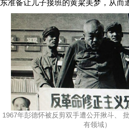
东准备让儿子接班的黄粱美梦，从而
1967年彭德怀被反剪双手遭公开揪斗、 
有领域）