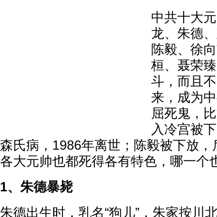
中共十大元
龙、朱德、
陈毅、徐向
桓、聂荣臻
斗，而且不
来，成为中
屈死鬼，比
入冷宫被下
森氏病，1986年离世；陈毅被下放
各大元帅也都死得各有特色，哪一个
1、朱德暴毙
朱德出生时，乳名“狗儿”，朱家按川