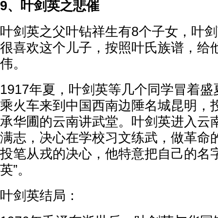
9、叶剑英之悲催
叶剑英之父叶钻祥生有8个子女，叶
很喜欢这个儿子，按照叶氏族谱，给
伟。
1917年夏，叶剑英等几个同学冒着
乘火车来到中国西南边陲名城昆明，
承华圃的云南讲武堂。叶剑英进入云
满志，决心在学校习文练武，做革命的
投笔从戎的决心，他特意把自己的名字“
英”。
叶剑英结局：