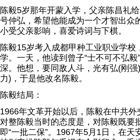
陈毅5岁那年开蒙入学，父亲陈昌礼
号仲弘，希望他能成为一个才智出众
小受父亲影响，喜爱诗词与下棋。
陈毅15岁考入成都甲种工业职业学校
学。一天，他读到曾子“士不可不弘毅
深。他想，要同敌人斗，光有弘(刚强
力)，于是他改名陈毅。
陈毅结局：
1966年文革开始以后，陈毅在中共
对整陈毅当时的态度是，对陈毅既要
即“一批二保”。1967年5月1日，在