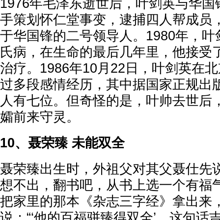
1976年毛泽东逝世后，叶剑英与华
手策划怀仁堂事变，逮捕四人帮成员
于华国锋的二号领导人。1980年，
氏病，在生命的最后几年里，他接受
治疗。1986年10月22日，叶剑英在
过多段感情经历，其中据国家正规出
人有七位。但奇怪的是，叶帅去世后
孀前来守灵。
10、聂荣臻 未能双全
聂荣臻出生时，外祖父对其父聂仕先说
想不出，翻书吧，从书上选一个有福气
把家里的那本《杂志三字经》拿出来
说：“‘他的百福骈臻得双全’，这句话