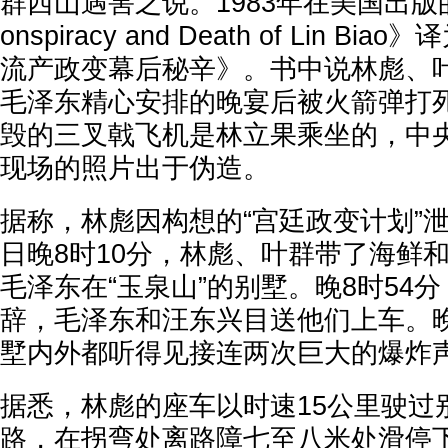
群西山遇害之说。1983年在美国出版的
onspiracy and Death of Lin 
流产政变幕后秘辛》。书中说林彪、
毛泽东精心安排的晚宴后被火箭弹打
毁的三叉戟飞机是林立果乘坐的，中
现场的照片出于伪造。
据称，林彪因构想的“宫廷政变计划”泄
日晚8时10分，林彪、叶群带了海鲜
毛泽东在“玉泉山”的别墅。晚8时54
辞，毛泽东和汪东兴目送他们上车。晚
墅内外都听得见接连两次巨大的爆炸
据悉，林彪的座车以时速15公里驶过
路，在拐弯处离路障七至八米处滑停