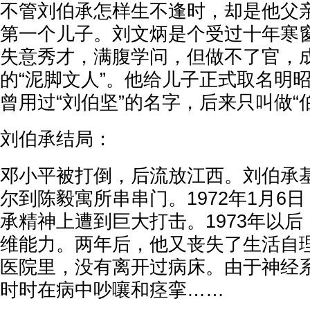
不管刘伯承怎样生不逢时，却是他父
第一个儿子。刘文炳是个受过十年寒
失意秀才，满腹学问，但做不了官，
的“泥脚文人”。他给儿子正式取名明
曾用过“刘伯坚”的名字，后来只叫做“
刘伯承结局：
邓小平被打倒，后流放江西。刘伯承
尔到陈毅寓所串串门。1972年1月6
承精神上遭到巨大打击。1973年以
维能力。两年后，他又丧失了生活自
医院里，没有离开过病床。由于神经
时时在病中吵嚷和痉挛……