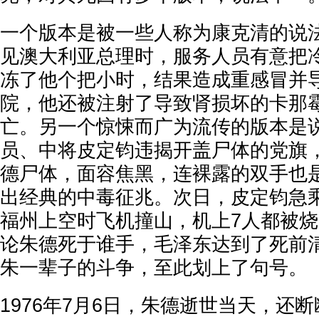
一个版本是被一些人称为康克清的说
见澳大利亚总理时，服务人员有意把
冻了他个把小时，结果造成重感冒并
院，他还被注射了导致肾损坏的卡那霉
亡。另一个惊悚而广为流传的版本是
员、中将皮定钧违揭开盖尸体的党旗
德尸体，面容焦黑，连裸露的双手也
出经典的中毒征兆。次日，皮定钧急
福州上空时飞机撞山，机上7人都被
论朱德死于谁手，毛泽东达到了死前
朱一辈子的斗争，至此划上了句号。
1976年7月6日，朱德逝世当天，还