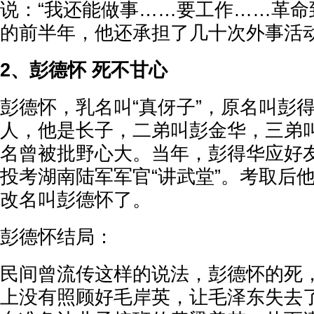
说：“我还能做事……要工作……革命
的前半年，他还承担了几十次外事活
2、彭德怀 死不甘心
彭德怀，乳名叫“真伢子”，原名叫彭
人，他是长子，二弟叫彭金华，三弟
名曾被批野心大。当年，彭得华应好
投考湖南陆军军官“讲武堂”。考取后
改名叫彭德怀了。
彭德怀结局：
民间曾流传这样的说法，彭德怀的死
上没有照顾好毛岸英，让毛泽东失去