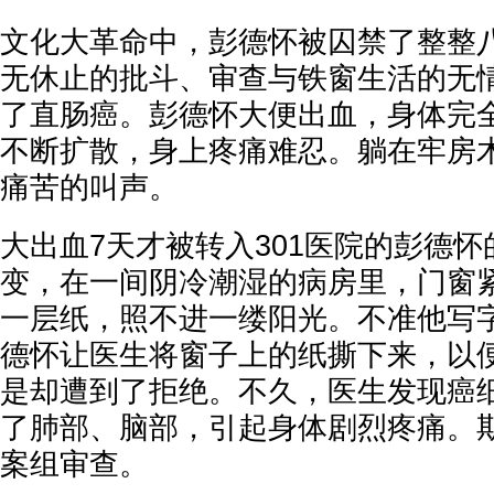
文化大革命中，彭德怀被囚禁了整整八
无休止的批斗、审查与铁窗生活的无
了直肠癌。彭德怀大便出血，身体完
不断扩散，身上疼痛难忍。躺在牢房
痛苦的叫声。
大出血7天才被转入301医院的彭德
变，在一间阴冷潮湿的病房里，门窗
一层纸，照不进一缕阳光。不准他写
德怀让医生将窗子上的纸撕下来，以
是却遭到了拒绝。不久，医生发现癌
了肺部、脑部，引起身体剧烈疼痛。
案组审查。