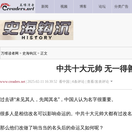
新闻
视频
博客
论坛
分类广告
万维读者网
>
史海钩沉
> 正文
中共十大元帅 无一得
www.creaders.net
| 2025-02-11 16:39:52 看中国 |
4
条评论 |
查看/发表评论
过去讲“未见其人，先闻其名”，中国人认为名字很重要。
很多人是相信改名可以影响命运的。中共十大元帅大都有过改名
那么他们改做了响当当的名头后的命运又如何呢？