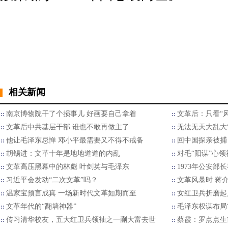
相关新闻
南京博物院干了个损事儿 好画要自己拿着
文革后：只看“
文革后中共基层干部 谁也不敢再做主了
无法无天大乱大
他让毛泽东忌惮 邓小平最需要又不得不戒备
回中国探亲被捕
胡锡进：文革十年是地地道道的内乱
对毛“阳谋”心领
文革高压黑幕中的林彪 叶剑英与毛泽东
1973年公安部
习近平会发动“二次文革”吗？
文革风暴时 蒋
温家宝预言成真 一场新时代文革如期而至
女红卫兵折磨起
文革年代的“翻墙神器”
毛泽东权谋布局
传习清华校友，五大红卫兵领袖之一蒯大富去世
蔡霞：罗点点生