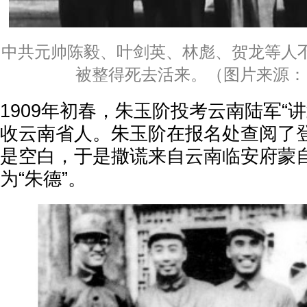
中共元帅陈毅、叶剑英、林彪、贺龙等人
被整得死去活来。（图片来源：
1909年初春，朱玉阶投考云南陆军“讲
收云南省人。朱玉阶在报名处查阅了
是空白，于是撒谎来自云南临安府蒙
为“朱德”。