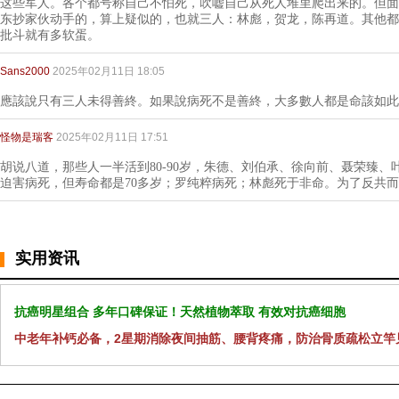
这些军人。各个都号称自己不怕死，吹嘘自己从死人堆里爬出来的。但面
东抄家伙动手的，算上疑似的，也就三人：林彪，贺龙，陈再道。其他都
批斗就有多软蛋。
Sans2000
2025年02月11日 18:05
應該說只有三人未得善終。如果說病死不是善終，大多數人都是命該如此
怪物是瑞客
2025年02月11日 17:51
胡说八道，那些人一半活到80-90岁，朱德、刘伯承、徐向前、聂荣臻
迫害病死，但寿命都是70多岁；罗纯粹病死；林彪死于非命。为了反共
实用资讯
抗癌明星组合 多年口碑保证！天然植物萃取 有效对抗癌细胞
中老年补钙必备，2星期消除夜间抽筋、腰背疼痛，防治骨质疏松立竿