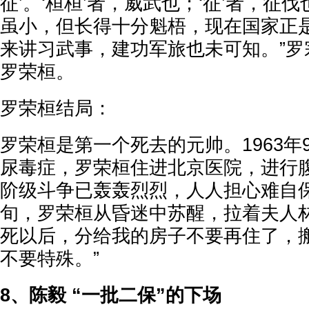
征’。‘桓桓’者，威武也；‘征’者，征
虽小，但长得十分魁梧，现在国家正
来讲习武事，建功军旅也未可知。”罗
罗荣桓。
罗荣桓结局：
罗荣桓是第一个死去的元帅。1963年
尿毒症，罗荣桓住进北京医院，进行
阶级斗争已轰轰烈烈，人人担心难自保。
旬，罗荣桓从昏迷中苏醒，拉着夫人林
死以后，分给我的房子不要再住了，
不要特殊。”
8、陈毅 “一批二保”的下场