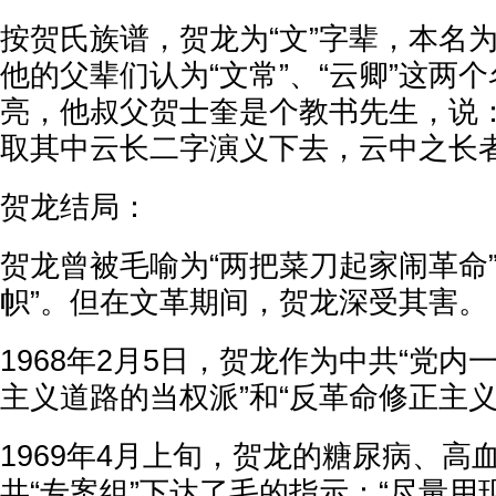
按贺氏族谱，贺龙为“文”字辈，本名为
他的父辈们认为“文常”、“云卿”这两
亮，他叔父贺士奎是个教书先生，说：
取其中云长二字演义下去，云中之长者
贺龙结局：
贺龙曾被毛喻为“两把菜刀起家闹革命
帜”。但在文革期间，贺龙深受其害。
1968年2月5日，贺龙作为中共“党
主义道路的当权派”和“反革命修正主义
1969年4月上旬，贺龙的糖尿病、高
共“专案组”下达了毛的指示：“尽量