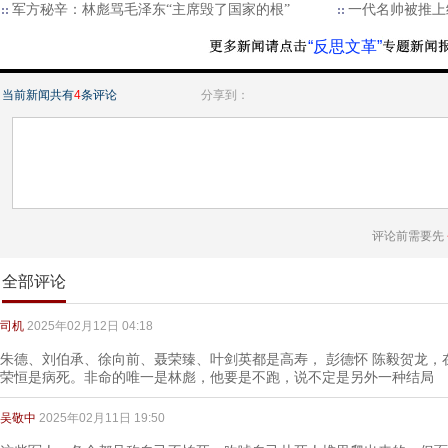
军方秘辛：林彪骂毛泽东“主席毁了国家的根”
一代名帅被推上
“反思文革”
当前新闻共有
4
条评论
分享到：
评论前需要先
全部评论
司机
2025年02月12日 04:18
朱德、刘伯承、徐向前、聂荣臻、叶剑英都是高寿， 彭德怀 陈毅贺龙，在1
荣恒是病死。非命的唯一是林彪，他要是不跑，说不定是另外一种结局
吴敬中
2025年02月11日 19:50