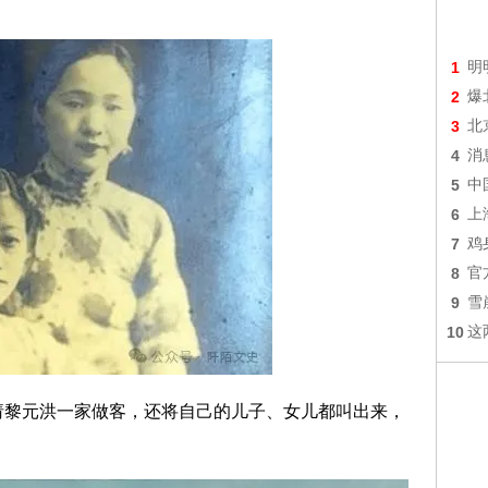
1
明
2
爆
3
北
4
消
5
中
6
上
7
鸡
8
官
9
雪
10
这
邀请黎元洪一家做客，还将自己的儿子、女儿都叫出来，