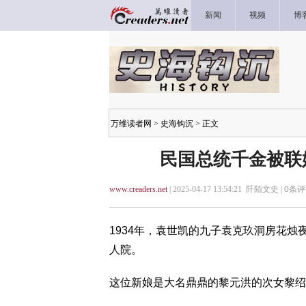
新闻
视频
博
万维读者网
>
史海钩沉
> 正文
民国总统千金被联姻
www.creaders.net
| 2025-04-17 13:54:21 阡陌文史 |
0
条评
1934年，袁世凯的九子袁克玖洞房花
人院。
这位新娘是大名鼎鼎的黎元洪的次女黎绍