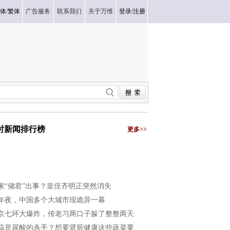
体
/
繁体
广告服务
联系我们
关于万维
登录
/
注册
小时新闻排行榜
更多>>
家“储君”出事？皇侄齐明正突然消失
年夜，中国多个大城市现诡异一幕
京七环大爆炸，传老习两口子躲了整整两天
蒜是尿酸的杀手？想要肾脏健康这些蔬菜要