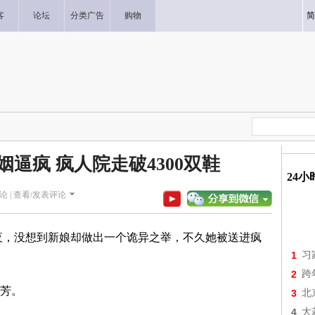
客
论坛
分类广告
购物
简
逼疯 疯人院走破4300双鞋
24
论 |
查看/发表评论
烛夜，没想到新娘却做出一个诡异之举，不久她被送进疯
1
习
2
跨
芳。
3
北
4
大