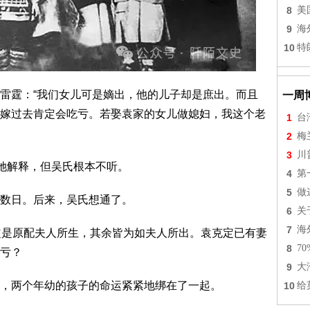
8
美
9
海
10
特
雷霆：“我们女儿可是嫡出，他的儿子却是庶出。而且
一周
嫁过去肯定会吃亏。若娶袁家的女儿做媳妇，我这个老
1
台
2
梅
3
川
跟她解释，但吴氏根本不听。
4
第
5
做
数日。后来，吴氏想通了。
6
关
7
海
定是原配夫人所生，其余皆为如夫人所出。袁克定已有妻
8
7
亏？
9
大
，两个年幼的孩子的命运紧紧地绑在了一起。
10
给