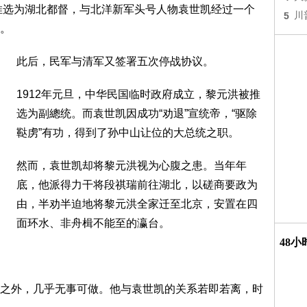
人推选为湖北都督，与北洋新军头号人物袁世凯经过一个
5
川
。
此后，民军与清军又签署五次停战协议。
1912年元旦，中华民国临时政府成立，黎元洪被推
选为副總统。而袁世凯因成功“劝退”宣统帝，“驱除
鞑虏”有功，得到了孙中山让位的大总统之职。
然而，袁世凯却将黎元洪视为心腹之患。当年年
底，他派得力干将段祺瑞前往湖北，以磋商要政为
由，半劝半迫地将黎元洪全家迁至北京，安置在四
面环水、非舟楫不能至的瀛台。
48
之外，几乎无事可做。他与袁世凯的关系若即若离，时