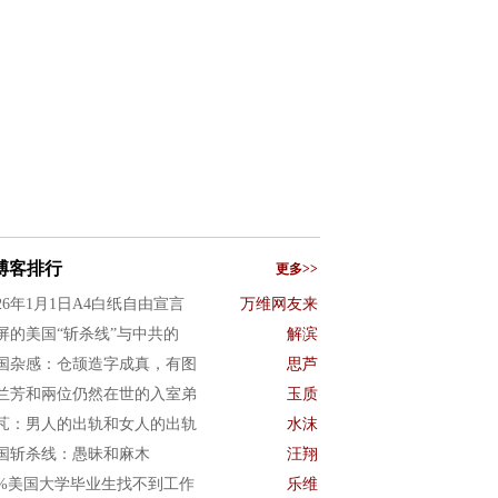
博客排行
更多>>
026年1月1日A4白纸自由宣言
万维网友来
屏的美国“斩杀线”与中共的
解滨
国杂感：仓颉造字成真，有图
思芦
兰芳和兩位仍然在世的入室弟
玉质
芃：男人的出轨和女人的出轨
水沫
国斩杀线：愚昧和麻木
汪翔
0%美国大学毕业生找不到工作
乐维