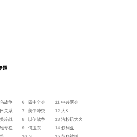
专题
6
11
乌战争
四中全会
中共两会
7
12
日关系
美伊冲突
大S
8
13
美冷战
以伊战争
洛杉矶大火
9
14
维专栏
何卫东
叙利亚
10
15
普
AI
苗华被抓