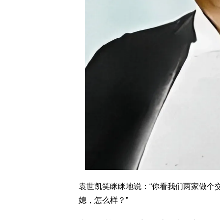
袁世凯笑眯眯地说：“你看我们两家做个
媳，怎么样？”