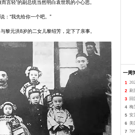
微而言轻”的副总统当然明白袁世凯的小心思。
说：“我先给你一个吧。”
，与黎元洪8岁的二女儿黎绍芳，定下了亲事。
一周
1
2
2
刷
3
回
4
梅
5
安
6
美
7
7