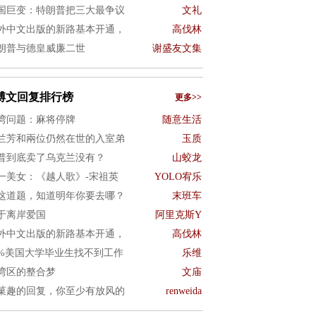
国巨变：特朗普把三大最争议
文礼
外中文出版的新路基本开通，
高伐林
朗普与德皇威廉二世
谢盛友文集
博文回复排行榜
更多>>
湾问题：麻将停牌
随意生活
兰芳和兩位仍然在世的入室弟
玉质
普到底卖了乌克兰没有？
山蛟龙
一美女：《越人歌》-宋祖英
YOLO宥乐
这道题，知道明年你要去哪？
末班车
于离岸爱国
阿里克斯Y
外中文出版的新路基本开通，
高伐林
0%美国大学毕业生找不到工作
乐维
湾区的整合梦
文庙
菓趣的回复，你至少有放风的
renweida