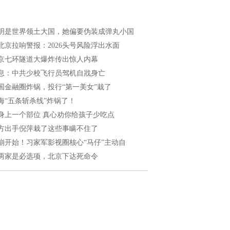
明是世界领土大国，她偏要伪装成弹丸小国
北京拉响警报：2026头号风险浮出水面
京七环隧道大爆炸传出惊人内幕
息：中共少校飞行员驾机自戕身亡
国金融圈炸锅，投行“第一美女”栽了
海“五条斩杀线”炸锅了！
身上一个部位 真心劝你给孩子少吃点
方出手倪萍栽了这些事瞒不住了
崩开始！习家军影视圈核心“马仔”主动自
两家是必选项，北京下达死命令