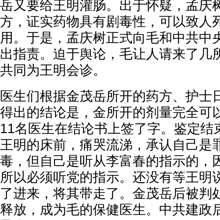
岳又要给王明灌肠。出于怀疑，孟庆
方，证实药物具有剧毒性，可以致人
用。于是，孟庆树正式向毛和中共中
出指责。迫于舆论，毛让人请来了几所
共同为王明会诊。
医生们根据金茂岳所开的药方、护士
得出的结论是，金所开的剂量完全可
11名医生在结论书上签了字。鉴定结
王明的床前，痛哭流涕，承认自己是
毒，但自己是听从李富春的指示的，
所以必须听党的指示。还没有等王明
了进来，将其带走了。金茂岳后被判
释放，成为毛的保健医生。中共建政