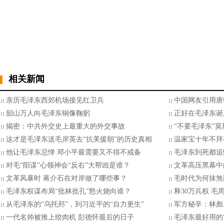
相关新闻
亲历毛泽东西郊机场接见红卫兵
中国网友引用唐
韶山万人向毛泽东铜像鞠躬
正好在毛泽东诞
揭密：中共外交史上最重大的外交事故
“不要毛泽东”
这才是毛泽东送毛岸英去“抗美援朝”的历史真相
温家宝十年不拜
他让毛泽东忌惮 邓小平最需要又不得不戒备
毛泽东到死都追
对毛“阳谋”心领神会“反右”大帮凶是谁？
文革高压黑幕中
文革风暴时 蒋介石在对岸做了哪些事？
毛时代为何抹煞
毛泽东权谋布局“批林批孔”怒火烧向谁？
释30万兵权 毛
从毛泽东的“乌托邦”，到习近平的“自力更生”
军方秘辛：林彪
一代名帅被推上绞肉机 彭德怀最后的日子
毛泽东最好用的