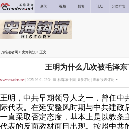
新闻
视频
博客
论坛
分类广告
万维读者网
>
史海钩沉
> 正文
王明为什么几次被毛泽东
www.creaders.net
| 2025-06-01 22:34:18 林辉/看中国 |
0
条评论 |
查看/发表评论
王明，中共早期领导人之一，曾任中
际代表。在延安整风时期与中共建政
一直采取否定态度，基本上是以教条
代表的反面教材面目出现。按照中共