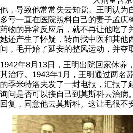
大剂量含汞
他，导致他常常失去知觉。王明认为
多亏一直在医院照料自己的妻子孟庆
药物的异常反应后，就不再让他吃了
她还产生了怀疑，转而找中医和其他
间，毛开始了延安的整风运动，并夺
1942年8月13日，王明出院回家休
其治疗。1943年1月，王明通过两名
的季米特洛夫发了一封电报，汇报了
询问是否可以接自己到莫斯科去治病
回复，同意他去莫斯科。这让毛很不