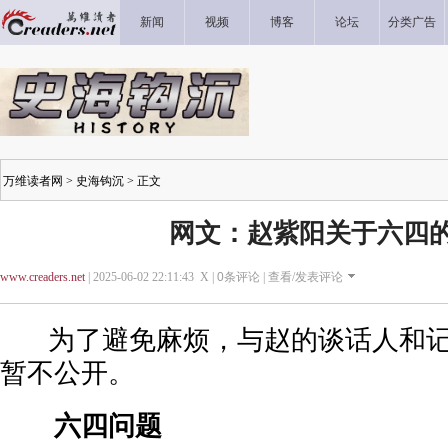
新闻
视频
博客
论坛
分类广告
万维读者网
>
史海钩沉
> 正文
网文：赵紫阳关于六四
www.creaders.net
| 2025-06-02 22:11:43 X |
0
条评论 |
查看/发表评论
为了避免麻烦，与赵的谈话人和记
暂不公开。
六四问题