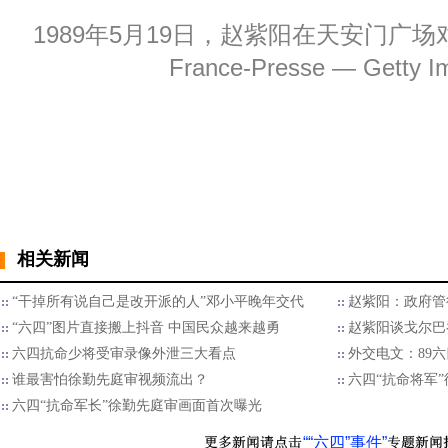
1989年5月19日，赵紫阳在天安门广场对学
France-Presse — Getty I
相关新闻
“干掉所有说自己是改开派的人”邓小平晚年交代
赵紫阳：政府管
“六四”图片直接搬上抖音 中国民众越来越勇
赵紫阳谈戈尔巴
六四抗命少将受审录像外泄三大看点
外交电文：89
谁最害怕徐勤先庭审视频流出？
六四“抗命将军”
六四“抗命军长”徐勤先庭审画面首次曝光
““六四”事件”