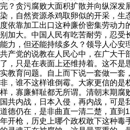
完？贪污腐败大面积扩散并向纵深发
染，自然资源杀鸡取卵似的开采，生
度依靠加工出口这种廉价密集劳动力
别加大。中国人民有吃苦耐劳，忍受
能力，但还能持续多久？领导人心安
共产党的说教在人民心中，在广大干
了，只是在表面上还维持着。这不是
实教育问题。自上而下说一套做一套
非，谁不这样谁倒霉。大家更信的是
样，寡廉鲜耻都无所谓。清朝末期腐
国共内战，日本入侵，再内战，可是
道德仍在，是非曲直一清二楚，直到19
年开枪，历史上哪个政权敢下这种毒