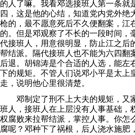
的人了嘛。我看邓选接班人第一条就
四，这是他的心结，知道党内党外绝
枪的，最不愿意死后不久便翻案，江
的。但是邓观察了不长的一段时间，
代接班人，用意很明显，防止江之后
帮结派。隔代接班人也不能为六四翻
后退。胡锦涛是个合适的人选，能左
下的规矩。不管人们说邓小平是太上
走，说明他心里很清楚。
邓制定了刑不上大夫的规矩，又家
班人，接班人在上层没有人事基础，
权腐败来拉帮结派，掌控人事。你怎
腐呢？邓种下了祸根，后人浇水施肥