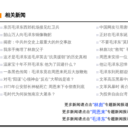
相关新闻
亲历毛泽东西郊机场接见红卫兵
中国网友引用唐
韶山万人向毛泽东铜像鞠躬
正好在毛泽东诞
揭密：中共外交史上最重大的外交事故
“不要毛泽东”
我亲手掩埋了林彪父子
林彪3次“救驾”
这才是毛泽东送毛岸英去“抗美援朝”的历史真相
周恩来安排一位
温家宝十年不拜毛泽东 他为了回避什么？
他让毛泽东忌惮
一条黑色传闻：毛泽东竟在周恩来死后大放鞭炮
毛泽东到死都追
对毛“阳谋”心领神会“反右”大帮凶是谁？
文革高压黑幕中
1973年公安部长神秘死亡 周恩来下令彻查到底
文革风暴时 蒋
毛时代为何抹煞南京大屠杀？
为投奔自由台湾
“林彪”
“周恩来”
“毛泽东”