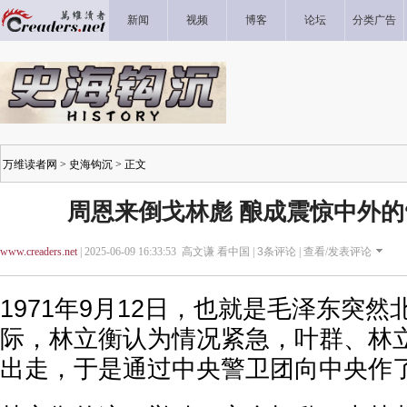
新闻
视频
博客
论坛
分类广告
万维读者网
>
史海钩沉
> 正文
周恩来倒戈林彪 酿成震惊中外的
www.creaders.net
| 2025-06-09 16:33:53 高文谦 看中国 |
3
条评论 |
查看/发表评论
1971年9月12日，也就是毛泽东突
际，林立衡认为情况紧急，叶群、林立
出走，于是通过中央警卫团向中央作