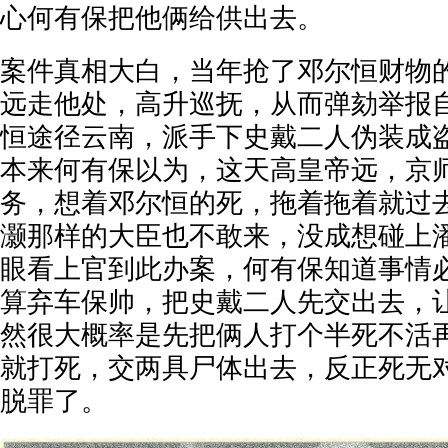
心何有保把他俩给供出去。
案件真相大白，当年抢了邓尔恒财物
远走他处，高升巡抚，从而弹劾举报
恒途径云南，派手下史戴二人伪装成
本来何有保以为，这天高皇帝远，京
务，想着邓尔恒的死，拖着拖着就过
灏那样的大臣也不敢来，没成想碰上
眼看上官到此办案，何有保知道事情
算弃车保帅，把史戴二人先交出去，
然很大概率是先把俩人打个半死不活
就打死，交两具尸体出去，反正死无
脱罪了。