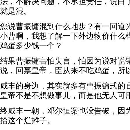
法，不解决问题，不承担责任，说白
就是混。
您说曹振镛混到什么地步？有一回道
小曹啊，我想了解一下外边物价什么
鸡蛋多少钱一个？
结果曹振镛害怕失言，怕因为说对说
说，回禀皇帝，臣从来不吃鸡蛋，所
咸丰的身边，其实就多有曹振镛式的
皇帝不是不想做事儿，而是他无人可
终咸丰一朝，邓尔恒案也没告破，因
拾这个烂摊子。