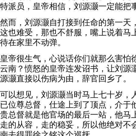
特派员，皇帝相信，刘源灏一定能把
然而，刘源灏自打接到任命的第一天
这也难受，那也不舒服，嘴上说着马
待在家里不动弹。
皇帝很生气，心说话你们就那么害怕
云南？愤怒的皇帝连发诏书，让刘源
源灏直接以伤病为由，辞官回乡了。
可以想见，刘源灏当时马上七十岁，
已位尊总督，仕途上到了顶点，介于
贵总督就是他官场的最后一站，他马
走的从容，走的稳妥，所以他绝对不
南去得罪徐之铭这个巡抚。