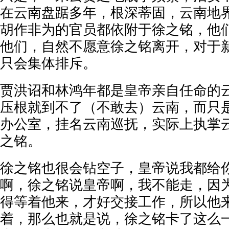
在云南盘踞多年，根深蒂固，云南地
胡作非为的官员都依附于徐之铭，他
他们，自然不愿意徐之铭离开，对于
只会集体排斥。
贾洪诏和林鸿年都是皇帝亲自任命的
压根就到不了（不敢去）云南，而只
办公室，挂名云南巡抚，实际上执掌
之铭。
徐之铭也很会钻空子，皇帝说我都给
啊，徐之铭说皇帝啊，我不能走，因
得等着他来，才好交接工作，所以他
着，那么也就是说，徐之铭卡了这么一