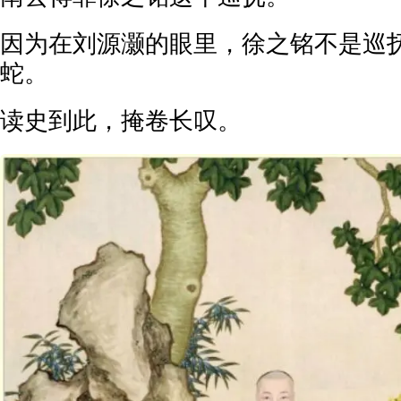
因为在刘源灏的眼里，徐之铭不是巡
蛇。
读史到此，掩卷长叹。