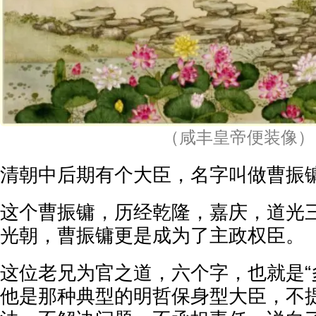
（咸丰皇帝便装像）
清朝中后期有个大臣，名字叫做曹振
这个曹振镛，历经乾隆，嘉庆，道光
光朝，曹振镛更是成为了主政权臣。
这位老兄为官之道，六个字，也就是“
他是那种典型的明哲保身型大臣，不