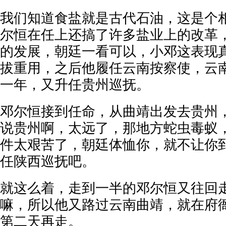
我们知道食盐就是古代石油，这是个
尔恒在任上还搞了许多盐业上的改革
的发展，朝廷一看可以，小邓这表现
拔重用，之后他履任云南按察使，云
一年，又升任贵州巡抚。
邓尔恒接到任命，从曲靖出发去贵州
说贵州啊，太远了，那地方蛇虫毒蚁
件太艰苦了，朝廷体恤你，就不让你
任陕西巡抚吧。
就这么着，走到一半的邓尔恒又往回
嘛，所以他又路过云南曲靖，就在府
第二天再走。