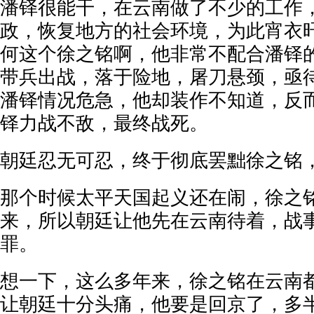
潘铎很能干，在云南做了不少的工作
政，恢复地方的社会环境，为此宵衣
何这个徐之铭啊，他非常不配合潘铎
带兵出战，落于险地，屠刀悬颈，亟
潘铎情况危急，他却装作不知道，反
铎力战不敌，最终战死。
朝廷忍无可忍，终于彻底罢黜徐之铭
那个时候太平天国起义还在闹，徐之
来，所以朝廷让他先在云南待着，战
罪。
想一下，这么多年来，徐之铭在云南
让朝廷十分头痛，他要是回京了，多