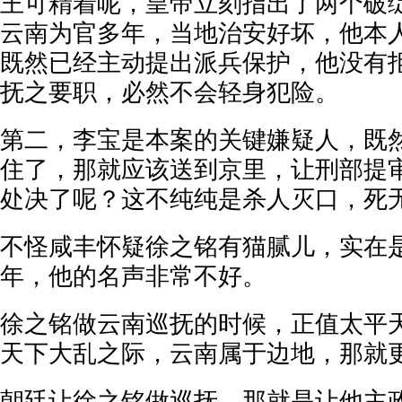
王可精着呢，皇帝立刻指出了两个破
云南为官多年，当地治安好坏，他本
既然已经主动提出派兵保护，他没有
抚之要职，必然不会轻身犯险。
第二，李宝是本案的关键嫌疑人，既
住了，那就应该送到京里，让刑部提
处决了呢？这不纯纯是杀人灭口，死
不怪咸丰怀疑徐之铭有猫腻儿，实在
年，他的名声非常不好。
徐之铭做云南巡抚的时候，正值太平
天下大乱之际，云南属于边地，那就
朝廷让徐之铭做巡抚，那就是让他主