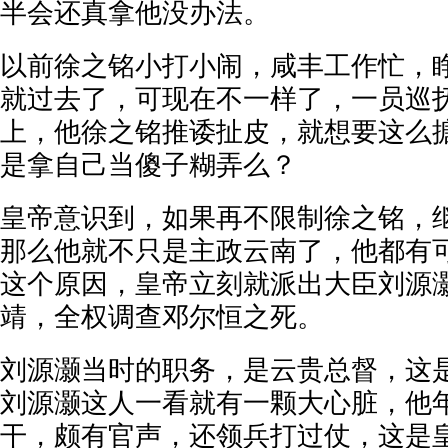
半会还真拿他没办法。
以前徐之铭小打小闹，咸丰工作忙，
就过去了，可现在不一样了，一员巡
上，他徐之铭推诿扯皮，就想要这么
是拿自己当傻子糊弄么？
皇帝意识到，如果再不限制徐之铭，
那么他就不只是主政云南了，他都有
这个原因，皇帝立刻就派出大臣刘源
靖，全权调查邓尔恒之死。
刘源灏当时的职务，是云贵总督，这
刘源灏这人一看就有一颗大心脏，他
干，颇有官声，还领兵打过仗，这是