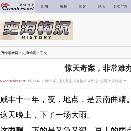
新闻
视频
博客
论坛
分类广告
万维读者网
>
史海钩沉
> 正文
惊天奇案，非常难
www.creaders.net
| 2025-06-11 18:36:47 历史其实挺有趣 |
0
条评论 |
查看/发表评论
咸丰十一年，夜，地点，是云南曲靖
这天晚上，下了一场大雨。
这雨啊，下的是又急又狠，豆大的雨