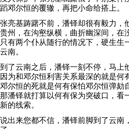
蹈邓尔恒的覆辙，再把小命给搭上。
张亮基踌躇不前，潘铎却很有毅力，
贵州，在沟壑纵横，曲折幽深间，在
只有两个仆从随行的情况下，硬生生
云南。
到了云南之后，潘铎一刻不停，马上
因为和邓尔恒利害关系最深的就是何
邓尔恒的死就是何有保怕邓尔恒弹劾
那潘铎就打算以何有保为突破口，看
新的线索。
说出来您都不信，潘铎前脚到了云南