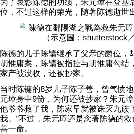
为了表彰陈德的功绩，朱元璋在登基
位，不过这样的荣光，随著陈德逝世
陈德的儿子陈镛继承了父亲的爵位，
胡惟庸案，陈镛被指控与胡惟庸勾结
家产被没收，还被抄家。
当时陈镛的8岁儿子陈子善，曾气愤
元璋身中9箭，为何还被抄家？朱元璋
他爷爷救了我，陈家早就被诛灭九族
我。”不过，朱元璋还是念著陈德的救
善一命。