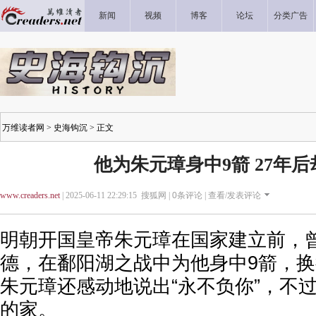
新闻
视频
博客
论坛
分类广告
万维读者网
>
史海钩沉
> 正文
他为朱元璋身中9箭 27年
www.creaders.net
| 2025-06-11 22:29:15 搜狐网 |
0
条评论 |
查看/发表评论
明朝开国皇帝朱元璋在国家建立前，
德，在鄱阳湖之战中为他身中9箭，
朱元璋还感动地说出“永不负你”，不过
的家。