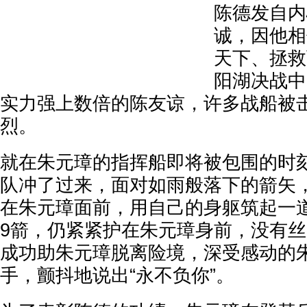
陈德发自内
诚，因他相
天下、拯救
阳湖决战中
实力强上数倍的陈友谅，许多战船被
烈。
就在朱元璋的指挥船即将被包围的时
队冲了过来，面对如雨般落下的箭矢
在朱元璋面前，用自己的身躯筑起一
9箭，仍紧紧护在朱元璋身前，没有
成功助朱元璋脱离险境，深受感动的
手，颤抖地说出“永不负你”。