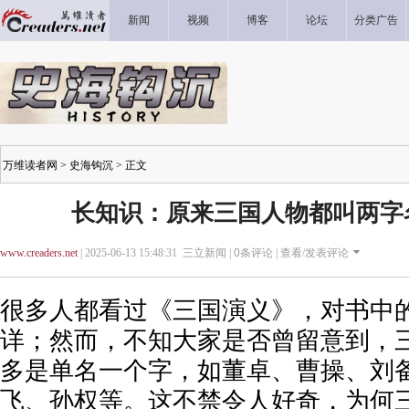
新闻
视频
博客
论坛
分类广告
万维读者网
>
史海钩沉
> 正文
长知识：原来三国人物都叫两字
www.creaders.net
| 2025-06-13 15:48:31 三立新闻 |
0
条评论 |
查看/发表评论
很多人都看过《三国演义》，对书中
详；然而，不知大家是否曾留意到，
多是单名一个字，如董卓、曹操、刘
飞、孙权等。这不禁令人好奇，为何