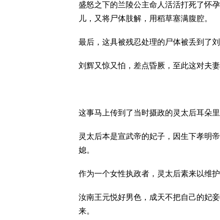
盛怒之下的兰陵公主命人活活打死了怀孕
儿，又将尸体肢解，用稻草塞满腹腔。
最后，这具被残忍处理的尸体被丢到了刘
刘辉又惊又怕，差点昏厥，至此这对夫妻
这事马上传到了当时摄政的灵太后耳朵里
灵太后本是宣武帝的妃子，因生下孝明帝
媳。
作为一个女性执政者，灵太后素来以维护
汝南王元悦好男色，成天不把自己的妃妾
来。