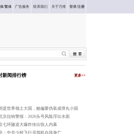
体
/
繁体
广告服务
联系我们
关于万维
登录
/
注册
小时新闻排行榜
更多>>
明是世界领土大国，她偏要伪装成弹丸小国
北京拉响警报：2026头号风险浮出水面
京七环隧道大爆炸传出惊人内幕
息：中共少校飞行员驾机自戕身亡