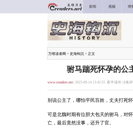
新闻
视频
博
万维读者网
>
史海钩沉
> 正文
驸马踹死怀孕的公
www.creaders.net
| 2025-06-14 13:42:55 夜半读诗 |
0
条评
别说公主了，哪怕平民百姓，丈夫打死怀
可是北魏时期有位胆大包天的驸马，对怀
亡，最后竟然没事，还升了官。