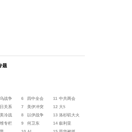
专题
6
11
乌战争
四中全会
中共两会
7
12
日关系
美伊冲突
大S
8
13
美冷战
以伊战争
洛杉矶大火
9
14
维专栏
何卫东
叙利亚
10
15
普
AI
苗华被抓