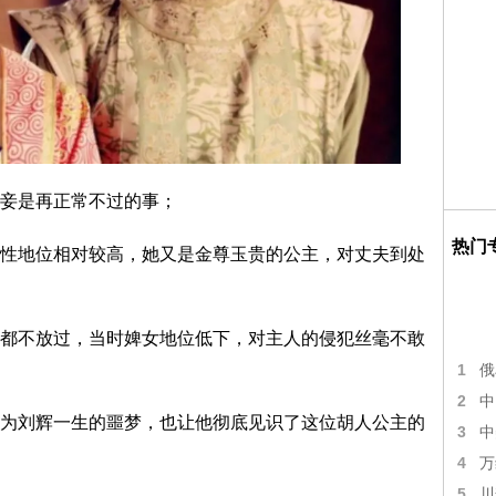
妾是再正常不过的事；
热门
性地位相对较高，她又是金尊玉贵的公主，对丈夫到处
都不放过，当时婢女地位低下，对主人的侵犯丝毫不敢
1
俄
2
中
为刘辉一生的噩梦，也让他彻底见识了这位胡人公主的
3
中
4
万
5
川