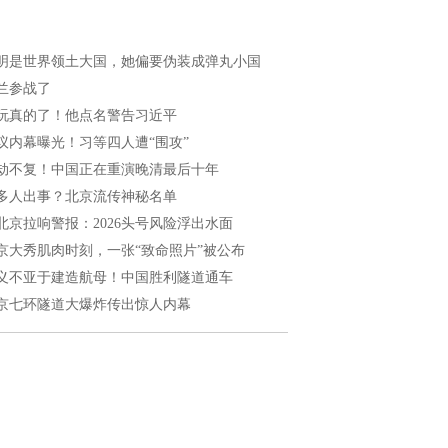
明是世界领土大国，她偏要伪装成弹丸小国
兰参战了
玩真的了！他点名警告习近平
议内幕曝光！习等四人遭“围攻”
劫不复！中国正在重演晚清最后十年
多人出事？北京流传神秘名单
北京拉响警报：2026头号风险浮出水面
京大秀肌肉时刻，一张“致命照片”被公布
义不亚于建造航母！中国胜利隧道通车
京七环隧道大爆炸传出惊人内幕