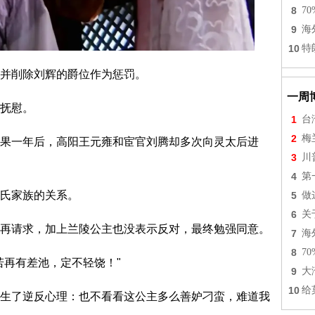
8
7
9
海
10
特
并削除刘辉的爵位作为惩罚。
一周
抚慰。
1
台
2
梅
果一年后，高阳王元雍和宦官刘腾却多次向灵太后进
3
川
4
第
氏家族的关系。
5
做
6
关
再请求，加上兰陵公主也没表示反对，最终勉强同意。
7
海
8
7
若再有差池，定不轻饶！"
9
大
10
给
生了逆反心理：也不看看这公主多么善妒刁蛮，难道我