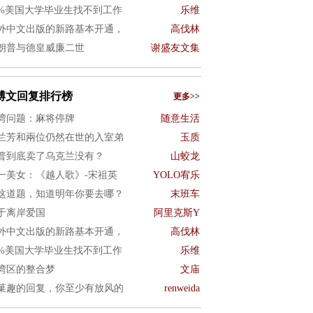
0%美国大学毕业生找不到工作
乐维
外中文出版的新路基本开通，
高伐林
朗普与德皇威廉二世
谢盛友文集
博文回复排行榜
更多>>
湾问题：麻将停牌
随意生活
兰芳和兩位仍然在世的入室弟
玉质
普到底卖了乌克兰没有？
山蛟龙
一美女：《越人歌》-宋祖英
YOLO宥乐
这道题，知道明年你要去哪？
末班车
于离岸爱国
阿里克斯Y
外中文出版的新路基本开通，
高伐林
0%美国大学毕业生找不到工作
乐维
湾区的整合梦
文庙
菓趣的回复，你至少有放风的
renweida