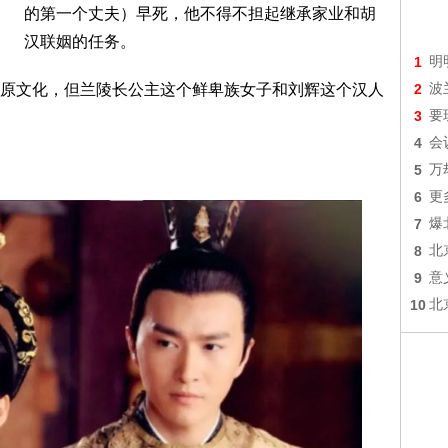
的第一个丈夫）早死，他不得不担起继承家业和胡
汉联姻的任务。
1
明
原文化，但兰陵长公主这个鲜卑族女子和刘辉这个汉人
2
波
3
要
4
会
5
万
6
更
7
爆
8
北
9
意
10
北