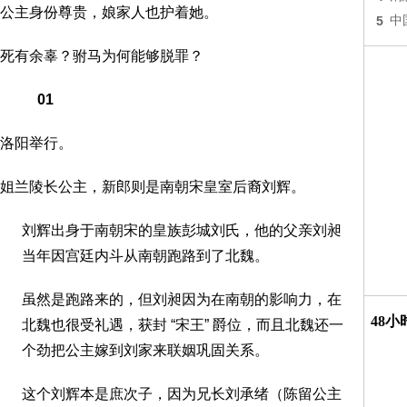
公主身份尊贵，娘家人也护着她。
5
中
死有余辜？驸马为何能够脱罪？
01
洛阳举行。
姐兰陵长公主，新郎则是南朝宋皇室后裔刘辉。
刘辉出身于南朝宋的皇族彭城刘氏，他的父亲刘昶
当年因宫廷内斗从南朝跑路到了北魏。
虽然是跑路来的，但刘昶因为在南朝的影响力，在
48
北魏也很受礼遇，获封 “宋王” 爵位，而且北魏还一
个劲把公主嫁到刘家来联姻巩固关系。
这个刘辉本是庶次子，因为兄长刘承绪（陈留公主