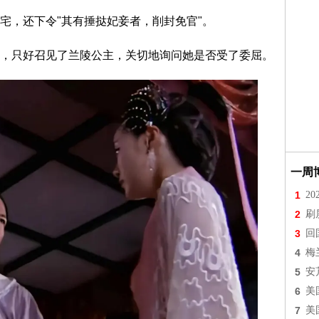
宅，还下令"其有捶挞妃妾者，削封免官"。
，只好召见了兰陵公主，关切地询问她是否受了委屈。
一周
1
2
2
刷
3
回
4
梅
5
安
6
美
7
美