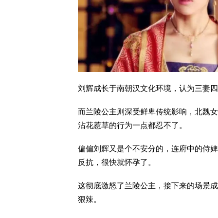
刘辉成长于南朝汉文化环境，认为三妻四
而兰陵公主则深受鲜卑传统影响，北魏女
沾花惹草的行为一点都忍不了。
偏偏刘辉又是个不安分的，连府中的侍婢
反抗，很快就怀孕了。
这彻底激怒了兰陵公主，接下来的场景成
狠辣。