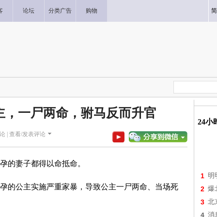
客
论坛
分类广告
购物
简
主，一尸两命，驸马反而升官
24
论 |
查看/发表评论
孕的妻子都得以命抵命。
1
明
孕的公主实施严重家暴，导致公主一尸两命、当场死
2
爆
3
北
4
消