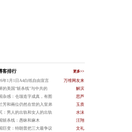
博客排行
更多>>
026年1月1日A4白纸自由宣言
万维网友来
屏的美国“斩杀线”与中共的
解滨
国杂感：仓颉造字成真，有图
思芦
兰芳和兩位仍然在世的入室弟
玉质
芃：男人的出轨和女人的出轨
水沫
国斩杀线：愚昧和麻木
汪翔
国巨变：特朗普把三大最争议
文礼