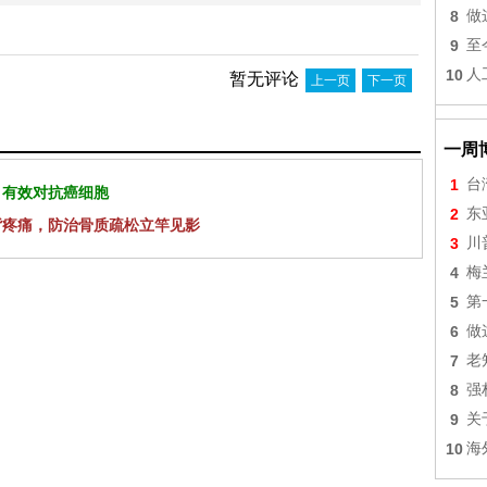
8
做
9
至
10
人
暂无评论
上一页
下一页
一周
1
台
 有效对抗癌细胞
2
东
背疼痛，防治骨质疏松立竿见影
3
川
4
梅
5
第
6
做
7
老
8
强
9
关
10
海