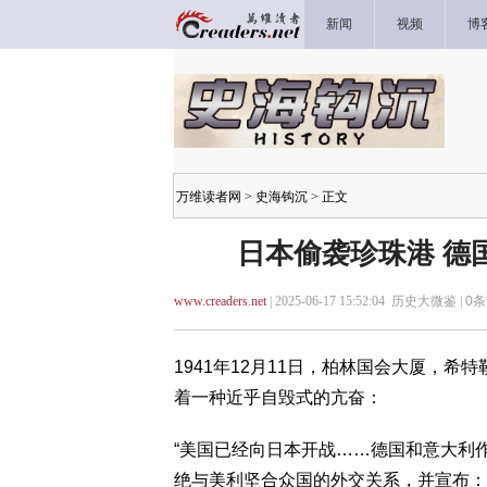
新闻
视频
博
万维读者网
>
史海钩沉
> 正文
日本偷袭珍珠港 德
www.creaders.net
| 2025-06-17 15:52:04 历史大微鉴 |
0
条
1941年12月11日，柏林国会大厦，
着一种近乎自毁式的亢奋：
“美国已经向日本开战……德国和意大利
绝与美利坚合众国的外交关系，并宣布：