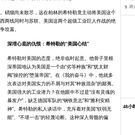
5
两
。硝烟尚未散尽，远在柏林的希特勒竟主动将美国这个
西两线同时与苏联、美国这两个超级工业巨人作战的绝
争坟墓。
深埋心底的仇恨：希特勒的“美国心结”
希特勒对美国的态度，绝非临时起意。他骨子里根
深蒂固地认为美国是一个由“劣等种族”和“犹太财
阀”操控的“堕落帝国”。在《我的奋斗》中，他就多
次表达对美国实力的不屑与对其“种族混杂”的鄙夷。
美国强大的工业潜力？在他眼中不过是“没有灵魂的
暴发户”，缺乏德国军队的“钢铁意志”和“雅利安精
48
神”。希特勒的私人谈话中，充斥着对美国“软弱无
能”、“不堪一击”的轻蔑论断。这种深入骨髓的偏