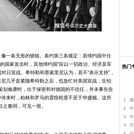
》，像一条无形的锁链。条约第三条规定：若缔约国中任
的国家攻击时，其他缔约国“应以一切政治、经济及军
热门
国对日宣战。希特勒和墨索里尼认为，若不“表示支持”，
里尼几乎是紧随希特勒之后，也急忙对美国宣战，生怕
在策划偷袭时，出于保密和对德国的不信任，并未事先告
声传来时，柏林和罗马的震惊程度不亚于华盛顿。这所
1
俄
信任之脆弱，可见一斑。
2
中
3
中
4
万
5
川