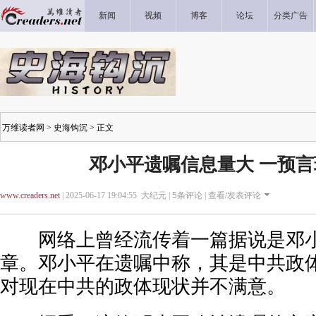
新闻
视频
博客
论坛
分类广告
万维读者网
>
史海钩沉
> 正文
邓小平遗嘱信息量大 一预
www.creaders.net
| 2025-06-17 19:04:55 大纪元 |
5
条评论 |
查看/发表评论
网络上曾经流传着一篇据说是邓小
章。邓小平在遗嘱中称，其是中共政
对现在中共的政体现状并不满意。