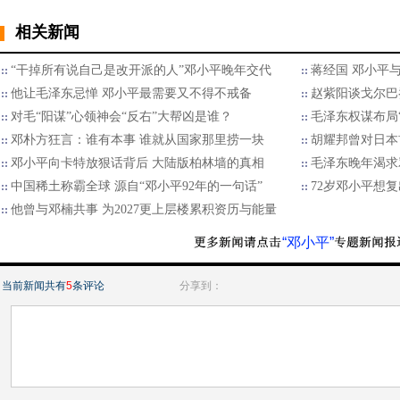
相关新闻
“干掉所有说自己是改开派的人”邓小平晚年交代
蒋经国 邓小平
他让毛泽东忌惮 邓小平最需要又不得不戒备
赵紫阳谈戈尔巴
对毛“阳谋”心领神会“反右”大帮凶是谁？
毛泽东权谋布局
邓朴方狂言：谁有本事 谁就从国家那里捞一块
胡耀邦曾对日本
邓小平向卡特放狠话背后 大陆版柏林墙的真相
毛泽东晚年渴求
中国稀土称霸全球 源自“邓小平92年的一句话”
72岁邓小平想
他曾与邓楠共事 为2027更上层楼累积资历与能量
“邓小平”
当前新闻共有
5
条评论
分享到：