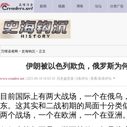
新闻
视频
博客
论坛
分类广告
万维读者网
>
史海钩沉
> 正文
伊朗被以色列欺负，俄罗斯为
www.creaders.net
| 2025-06-18 18:02:18 历史鉴赏者 |
0
条评论 |
查看/发表评论
目前国际上有两大战场，一个在俄乌
东。这其实和二战初期的局面十分类
两个战场，一个在欧洲，一个在亚洲