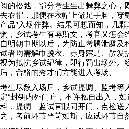
阅的松弛，部分考生生出舞弊之心，
去衣帽，那便在衣帽上做足手脚，穿戴
产品”入场作弊。结果可想而知，几颗
粥，乡试考生有辱斯文，考官又怎会
自明朝中期以后，为防止考题泄露及
试者均需解巾脱衣、赤身露足、散发
视为抵抗乡试纪律，即行罚出场外。
后，合格的秀才们方能进入考场。
考生尽数入场后，乡试提调、监考等
定“封钥内外门户，不许私自出入，如
料，提调、监试官眼同开门，点检送入
之，考前环节严苛如斯，应试环节自