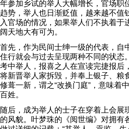
年参加乡试的举人大幅增长，官场职位
趋势，举人也日渐贬值，越来越不值
入官场的情况，如果举人们不执着于
阔天地大有可为。
首先，作为民间士绅一级的代表，自
住行就会与过去呈现两种不同的状态
考中举人，报喜之人在宣读完捷报后
将新晋举人家拆毁，并奉上银子、粮
修葺一新，谓之“改换门庭”，意味着
百姓。
随后，成为举人的士子在穿着上会展
的风貌。叶梦珠的《阅世编》对拥有
做过详细的记载：“其举人、贡监、生