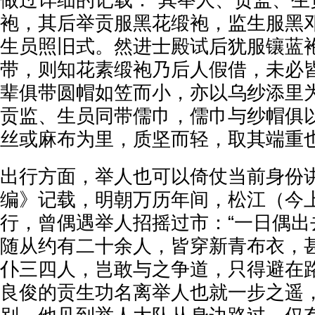
袍，其后举贡服黑花缎袍，监生服黑
生员照旧式。然进士殿试后犹服镶蓝
带，则知花素缎袍乃后人假借，未必
辈俱带圆帽如笠而小，亦以乌纱添里
贡监、生员同带儒巾，儒巾与纱帽俱
丝或麻布为里，质坚而轻，取其端重也
出行方面，举人也可以倚仗当前身份讲
编》记载，明朝万历年间，松江（今
行，曾偶遇举人招摇过市：“一日偶出
随从约有二十余人，皆穿新青布衣，
仆三四人，岂敢与之争道，只得避在路
良俊的贡生功名离举人也就一步之遥