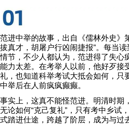
范进中举的故事，出自《儒林外史》第
拔真才，胡屠户行凶闹捷报”。每当读
情节，不少人都认为，范进得了失心
能力太差。在考举人以前，他好歹接
礼，也知道科举考试大抵会如何，只
中举后在人前疯疯癫癫。
事实上，这真不能怪范进。明清时期
无论如何“克己复礼”，只有考中乡试
式踏进仕途，跨越了阶层，成为与过