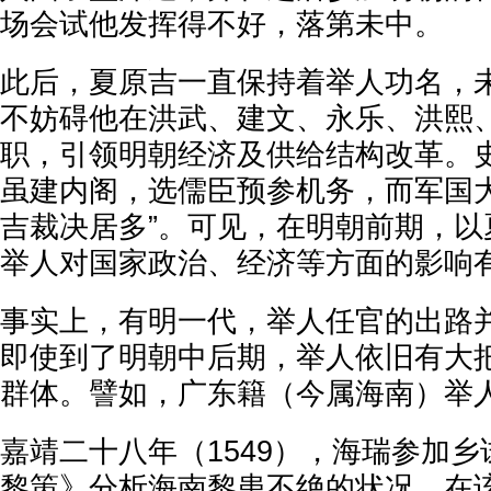
场会试他发挥得不好，落第未中。
此后，夏原吉一直保持着举人功名，
不妨碍他在洪武、建文、永乐、洪熙
职，引领明朝经济及供给结构改革。史
虽建内阁，选儒臣预参机务，而军国
吉裁决居多”。可见，在明朝前期，以
举人对国家政治、经济等方面的影响
事实上，有明一代，举人任官的出路
即使到了明朝中后期，举人依旧有大
群体。譬如，广东籍（今属海南）举
嘉靖二十八年（1549），海瑞参加
黎策》分析海南黎患不绝的状况。在