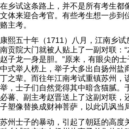
在乡试这条路上，并不是所有考生都
文体来迎合考官。有些考生想一步到
赂主考。
康熙五十年（1711）八月，江南乡
南贡院大门就被人贴上了一副对联：“
赵子龙一身是胆。”原来，有眼尖的士
中式举人榜上，举子大多出自扬州盐
丁之辈。而往年江南考试重镇苏州，该
举，士子们自然觉得其中暗含猫腻。
必蕃、副主考赵晋送上了这副对联，
子塑像替换成财神菩萨，以此讥讽当局
苏州士子的暴动，引起了朝廷的高度