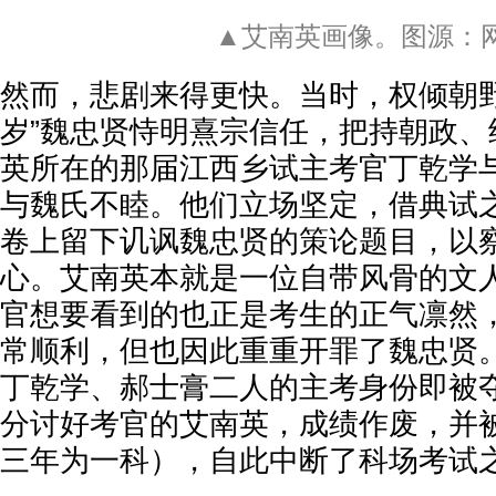
▲艾南英画像。图源：
然而，悲剧来得更快。当时，权倾朝野
岁”魏忠贤恃明熹宗信任，把持朝政、
英所在的那届江西乡试主考官丁乾学
与魏氏不睦。他们立场坚定，借典试
卷上留下讥讽魏忠贤的策论题目，以
心。艾南英本就是一位自带风骨的文
官想要看到的也正是考生的正气凛然
常顺利，但也因此重重开罪了魏忠贤
丁乾学、郝士膏二人的主考身份即被
分讨好考官的艾南英，成绩作废，并
三年为一科），自此中断了科场考试