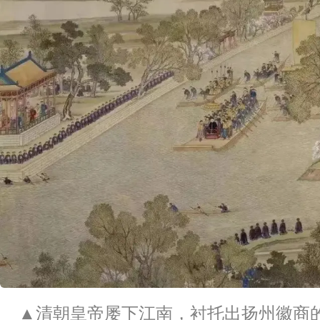
▲清朝皇帝屡下江南，衬托出扬州徽商