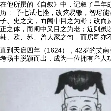
在他所撰的《自叙》中，记叙了早年
历：“予七试七挫，改弦易辙，智尽能
子、史之文，而闱中目之为野；改而
正之体，而闱中又目之为老；近则虽
韩、欧、苏、曾大家之句，而房司亦不
直到天启四年（1624），42岁的艾
考场中脱颖而出，成为一位拥有举人