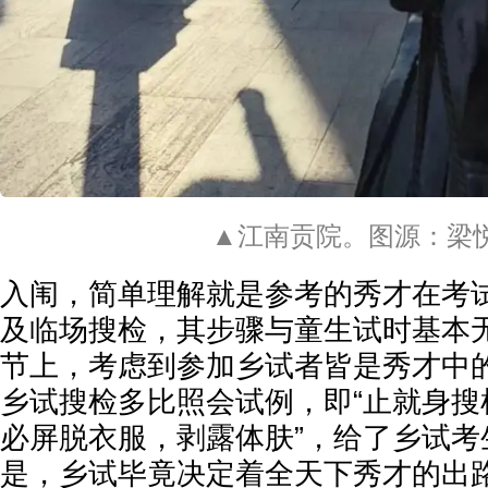
▲江南贡院。图源：梁
入闱，简单理解就是参考的秀才在考
及临场搜检，其步骤与童生试时基本
节上，考虑到参加乡试者皆是秀才中
乡试搜检多比照会试例，即“止就身搜
必屏脱衣服，剥露体肤”，给了乡试考
是，乡试毕竟决定着全天下秀才的出