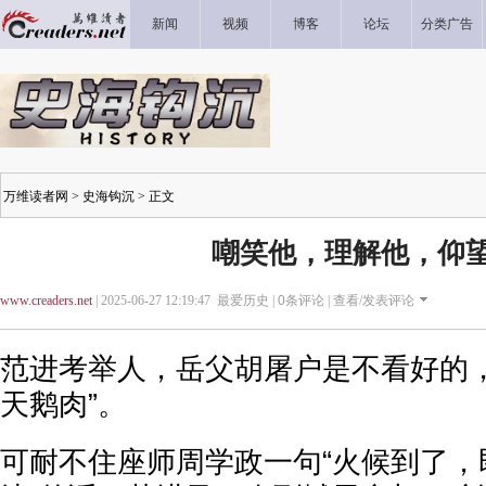
新闻
视频
博客
论坛
分类广告
万维读者网
>
史海钩沉
> 正文
嘲笑他，理解他，仰
www.creaders.net
| 2025-06-27 12:19:47 最爱历史 |
0
条评论 |
查看/发表评论
范进考举人，岳父胡屠户是不看好的，
天鹅肉”。
可耐不住座师周学政一句“火候到了，