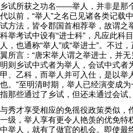
乡试所获之功名——举人，并非是那
代以前，“举人”之名已见诸各类记载
试方法，皆令郡国首相荐举，故谓之举
科举考试中设有“进士科”，凡应此科
人，也通称“举人”或“举进士”。不过
翼所言：“唐宋举人谓之举进士，并无
明则乡试中式者为举人，会试中式者
甲、乙科，而举人并可入仕，是以举
也。”至明清时期，举人已经演变成为
指那些通过了乡试，但还未通过会试
与秀才享受相应的免徭役政策类似，
一级，举人享有更令人艳羡的优免特
中举人，就有了做官的机会。即使最