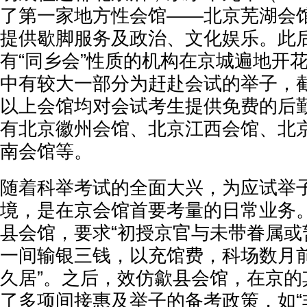
了第一家地方性会馆——北京芜湖会
提供歇脚服务及政治、文化娱乐。此
有“同乡会”性质的机构在京城遍地开
中有较大一部分为赶赴会试的举子，
以上会馆均对会试考生提供免费的后
有北京徽州会馆、北京江西会馆、北
南会馆等。
随着科举考试的全面大兴，为应试举
境，是在京会馆首要考量的日常业务
县会馆，要求“初授京官与未带眷属或
一间输银三钱，以充馆费，科场数月
久居”。之后，效仿歙县会馆，在京的
了多项间接惠及举子的备考政策，如“