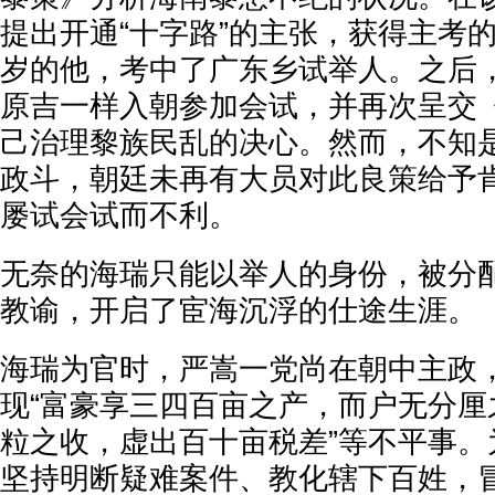
提出开通“十字路”的主张，获得主考的
岁的他，考中了广东乡试举人。之后
原吉一样入朝参加会试，并再次呈交
己治理黎族民乱的决心。然而，不知
政斗，朝廷未再有大员对此良策给予
屡试会试而不利。
无奈的海瑞只能以举人的身份，被分
教谕，开启了宦海沉浮的仕途生涯。
海瑞为官时，严嵩一党尚在朝中主政
现“富豪享三四百亩之产，而户无分厘
粒之收，虚出百十亩税差”等不平事。
坚持明断疑难案件、教化辖下百姓，