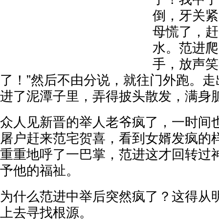
倒，牙关紧
母慌了，赶
水。范进爬
手，放声笑
了！”然后不由分说，就往门外跑。走
进了泥潭子里，弄得披头散发，满身
众人见新晋的举人老爷疯了，一时间
屠户赶来范宅贺喜，看到女婿发疯的
重重地呼了一巴掌，范进这才回转过
予他的福祉。
为什么范进中举后突然疯了？这得从
上去寻找根源。