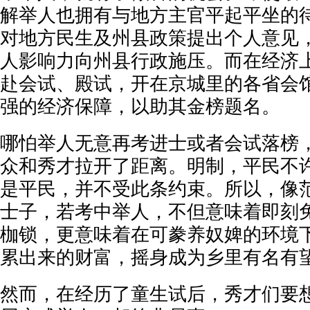
解举人也拥有与地方主官平起平坐的
对地方民生及州县政策提出个人意见
人影响力向州县行政施压。而在经济
赴会试、殿试，开在京城里的各省会
强的经济保障，以助其金榜题名。
哪怕举人无意再考进士或者会试落榜
众和秀才拉开了距离。明制，平民不
是平民，并不受此条约束。所以，像
士子，若考中举人，不但意味着即刻
枷锁，更意味着在可豢养奴婢的环境
累出来的财富，摇身成为乡里有名有
然而，在经历了童生试后，秀才们要