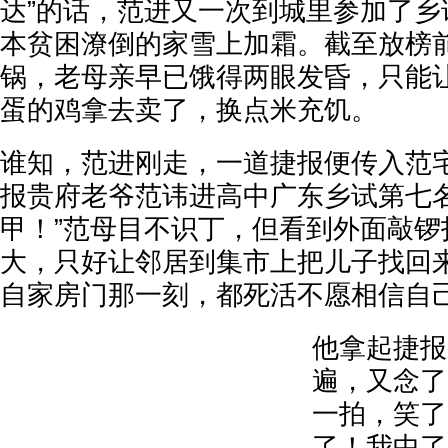
达”的话，范进又一次到城里参加了乡
本贫困潦倒的家雪上加霜。截至放榜
锅，老母亲早已饿得两眼发昏，只能
蛋的鸡拿去卖了，换点米充饥。
谁知，范进刚走，一道捷报便传入范宅
报贵府老爷范讳进高中广东乡试第七
甲！”范母目不识丁，但看到外面敲锣
大，只好让邻居到集市上把儿子找回
自家房门那一刻，都死活不愿相信自
他拿起捷报
遍，又念了
一拍，笑了
了！我中了