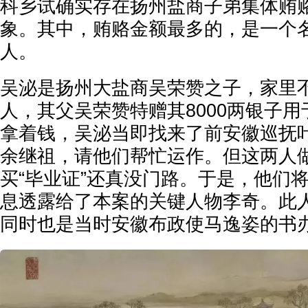
科乡试确实存在扬州盐商子弟集体贿
象。其中，贿赂金额最多的，是一个
人。
吴泌是扬州大盐商吴荣赞之子，家里
人，其父吴荣赞特赠其8000两银子
拿着钱，吴泌当即找来了前安徽巡抚
余继祖，请他们帮忙运作。但这两人
买“毕业证”还真没门路。于是，他们
息透露给了本案的关键人物李奇。此
同时也是当时安徽布政使马逸姿的书