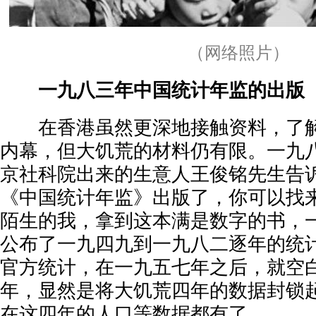
（网络照片）
一九八三年中国统计年监的出版
在香港虽然更深地接触资料，了解
内幕，但大饥荒的材料仍有限。一九
京社科院出来的生意人王俊铭先生告
《中国统计年监》出版了，你可以找
陌生的我，拿到这本满是数字的书，
公布了一九四九到一九八二逐年的统
官方统计，在一九五七年之后，就空
年，显然是将大饥荒四年的数据封锁
在这四年的人口等数据都有了。