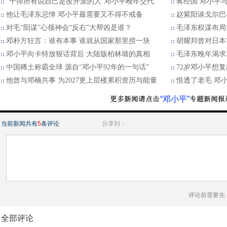
“干掉所有说自己是改开派的人”邓小平晚年交代
蒋经国 邓小平
他让毛泽东忌惮 邓小平最需要又不得不戒备
赵紫阳谈戈尔巴
对毛“阳谋”心领神会“反右”大帮凶是谁？
毛泽东权谋布局
邓朴方狂言：谁有本事 谁就从国家那里捞一块
胡耀邦曾对日本
邓小平向卡特放狠话背后 大陆版柏林墙的真相
毛泽东晚年渴求
中国稀土称霸全球 源自“邓小平92年的一句话”
72岁邓小平想
他曾与邓楠共事 为2027更上层楼累积资历与能量
恨透了老毛 邓
“邓小平”
当前新闻共有
5
条评论
分享到：
评论前需要先
全部评论