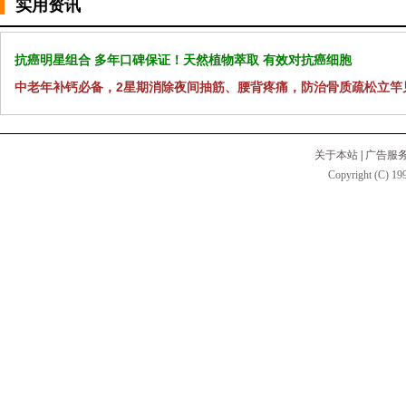
实用资讯
抗癌明星组合 多年口碑保证！天然植物萃取 有效对抗癌细胞
中老年补钙必备，2星期消除夜间抽筋、腰背疼痛，防治骨质疏松立竿
关于本站
|
广告服
Copyright (C) 199