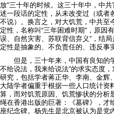
放”三十年的时候。这三十年中，中共
述一段话的定性，从未改变过（或者
不说）。换言之，对大饥荒，中共至
定性，名称叫“三年困难时期”，原因
误、自然灾害、苏联背信弃义”，结局
定性是抽象的、不负责任的、违反事
但是，三十年来，中国有良知的学
不给说法，我来给说法”的求实态度，
研究，包括学者蒋正华、李南、金辉
大陆学者偏重于根据一些人口统计资
算，而对饥荒原因、饥荒惨状的分析
绳在香港出版的巨著：《墓碑》，才
座纪念碑。杨先生是北京被认为是党