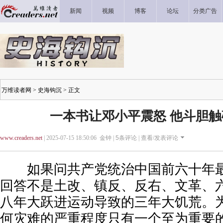
新闻
视频
博客
论坛
分类广告
万维读者网
>
史海钩沉
> 正文
一本书让邓小平震怒 他斗胆
www.creaders.net
| 2025-07-15 18:50:06 金钟 |
5
条评论 |
查看/发表评论
如果问共产党统治中国前六十年最
回答不是土改、镇反、反右、文革、
八年大跃进运动导致的三年大饥荒。
何灾难的严重程度只有一个至为重要