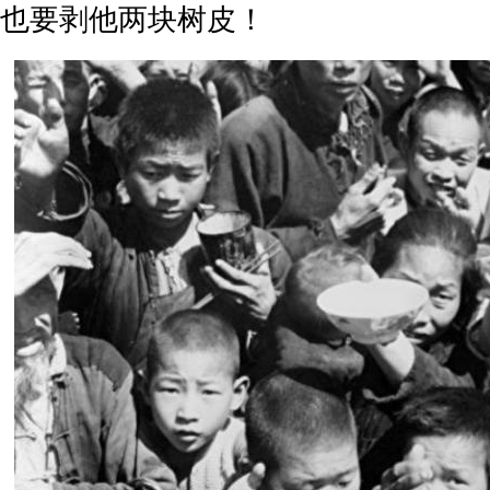
也要剥他两块树皮！