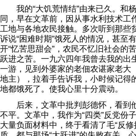
我的“大饥荒情结”由来已久。和杨
同，早在文革前，因从事水利技术工
工地与各地农民接触。多次听到那些
诉说“困难时期”饿死人的情况，甚至
开“忆苦思甜会”，农民不忆旧社会的
跃进之苦。一九六四年我曾去我的出
一游，见到外婆家的老佃农谌家老大
地主），拉着手告诉我，小时候记得
地都饿死了。使我心里十分震动。
后来，文革中批判彭德怀，看到他
不平。文革中，我作为“四类”反党份
大量负面材料中，终于看清了毛“反修
质，都与那场“大跃进”的失败有关。