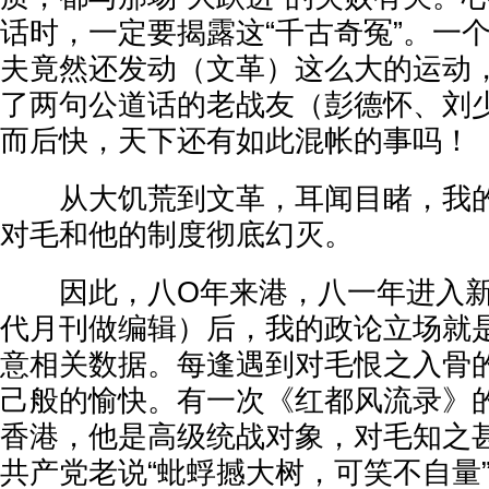
话时，一定要揭露这“千古奇冤”。一
夫竟然还发动（文革）这么大的运动
了两句公道话的老战友（彭德怀、刘
而后快，天下还有如此混帐的事吗！
从大饥荒到文革，耳闻目睹，我的
对毛和他的制度彻底幻灭。
因此，八O年来港，八一年进入新
代月刊做编辑）后，我的政论立场就
意相关数据。每逢遇到对毛恨之入骨
己般的愉快。有一次《红都风流录》
香港，他是高级统战对象，对毛知之
共产党老说“蚍蜉撼大树，可笑不自量