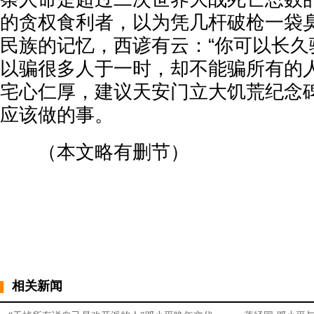
的贪权食利者，以为凭几杆破枪一袋
民族的记忆，西谚有云：“你可以长久
以骗很多人于一时，却不能骗所有的人
宅心仁厚，建议天安门立大饥荒纪念
应该做的事。
（本文略有删节）
相关新闻