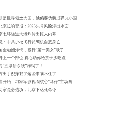
明是世界领土大国，她偏要伪装成弹丸小国
北京拉响警报：2026头号风险浮出水面
京七环隧道大爆炸传出惊人内幕
息：中共少校飞行员驾机自戕身亡
国金融圈炸锅，投行“第一美女”栽了
身上一个部位 真心劝你给孩子少吃点
海“五条斩杀线”炸锅了！
方出手倪萍栽了这些事瞒不住了
崩开始！习家军影视圈核心“马仔”主动自
两家是必选项，北京下达死命令