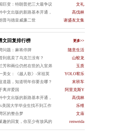
国巨变：特朗普把三大最争议
文礼
外中文出版的新路基本开通，
高伐林
朗普与德皇威廉二世
谢盛友文集
博文回复排行榜
更多>>
湾问题：麻将停牌
随意生活
普到底卖了乌克兰没有？
山蛟龙
兰芳和兩位仍然在世的入室弟
玉质
一美女：《越人歌》-宋祖英
YOLO宥乐
这道题，知道明年你要去哪？
末班车
于离岸爱国
阿里克斯Y
外中文出版的新路基本开通，
高伐林
0%美国大学毕业生找不到工作
乐维
湾区的整合梦
文庙
菓趣的回复，你至少有放风的
renweida