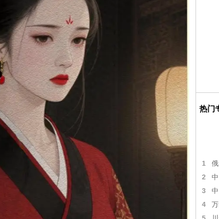
热门
1
俄
2
中
3
中
4
万
5
川