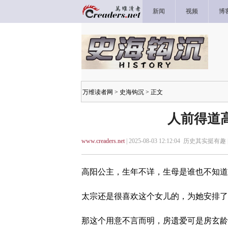
新闻
视频
博
万维读者网
>
史海钩沉
> 正文
人前得道
www.creaders.net
| 2025-08-03 12:12:04 历史其实挺有趣 
高阳公主，生年不详，生母是谁也不知道
太宗还是很喜欢这个女儿的，为她安排了
那这个用意不言而明，房遗爱可是房玄龄