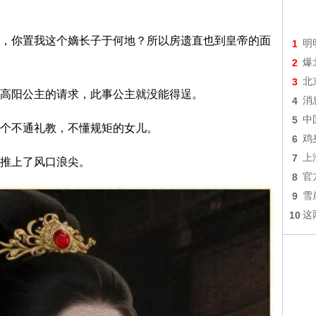
，你置我这个嫡长子于何地？所以房遗直也到皇帝的面
1
明
2
爆
3
北
高阳公主的请求，此事公主就没能得逞。
4
消
5
中
个不通礼教，不懂规矩的女儿。
6
鸡
7
上
推上了风口浪尖。
8
官
9
雪
10
这