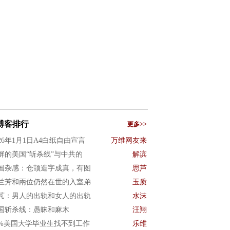
博客排行
更多>>
026年1月1日A4白纸自由宣言
万维网友来
屏的美国“斩杀线”与中共的
解滨
国杂感：仓颉造字成真，有图
思芦
兰芳和兩位仍然在世的入室弟
玉质
芃：男人的出轨和女人的出轨
水沫
国斩杀线：愚昧和麻木
汪翔
0%美国大学毕业生找不到工作
乐维