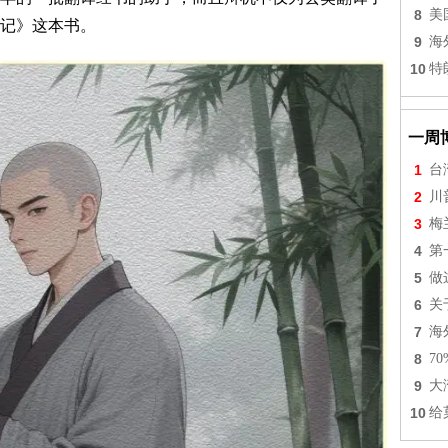
8
美
记》这本书。
9
海
10
特
一周
1
台
2
川
3
梅
4
第
5
做
6
关
7
海
8
7
9
大
10
给