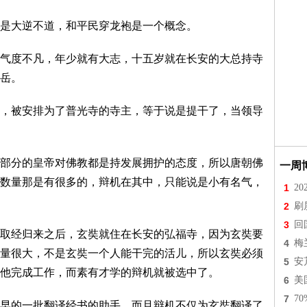
是大逆不道，和平民穿龙袍是一个概念。
气度不凡，年少就有大志，十五岁就在长安的大总持寺
岳。
，被安排为了普光寺的寺主，等于说是提干了，当领导
部分的皇帝对佛教都是持发展拥护的态度，所以唐朝佛
一周
数量那是有很多的，辩机在其中，只能说是小有名气，
1
2
2
刷
3
回
取经归来之后，玄奘就住在长安的弘福寺，因为玄奘要
4
梅
量很大，不是玄奘一个人能干完的活儿，所以玄奘必须
5
安
他完成工作，而素有才学的辩机就被选中了。
6
美
7
7
早的一批翻译经书的助手，而且辩机不仅为玄奘翻译了