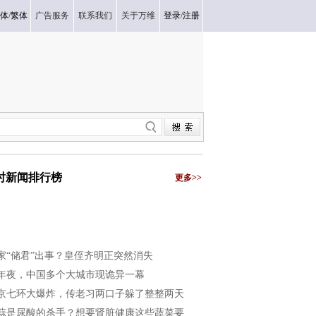
体
/
繁体
广告服务
联系我们
关于万维
登录
/
注册
小时新闻排行榜
更多>>
家“储君”出事？皇侄齐明正突然消失
年夜，中国多个大城市现诡异一幕
京七环大爆炸，传老习两口子躲了整整两天
蒜是尿酸的杀手？想要肾脏健康这些蔬菜要