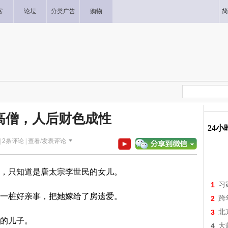
客
论坛
分类广告
购物
简
高僧，人后财色成性
24
|
2
条评论 |
查看/发表评论
，只知道是唐太宗李世民的女儿。
1
习
一桩好亲事，把她嫁给了房遗爱。
2
跨
3
北
的儿子。
4
大