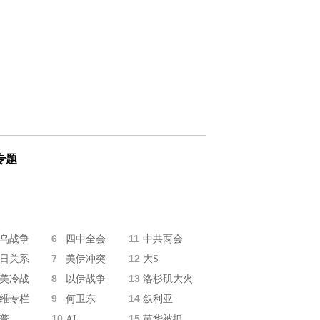
专题
6
11
乌战争
四中全会
中共两会
7
12
日关系
美伊冲突
大S
8
13
美冷战
以伊战争
洛杉矶大火
9
14
维专栏
何卫东
叙利亚
10
15
普
AI
苗华被抓