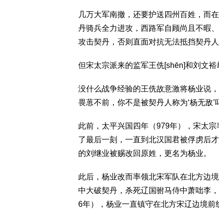
几万大军南撤，还要护送四州百姓，而在
丹骑兵全力进攻，西路军自顾尚且不暇、
攻击契丹，否则直面对抗无法抵挡契丹人
但宋太宗派来的监军王侁[shēn]和刘文
没什么战争经验的王侁故意激将杨业说，
畏葸不前，你不是被契丹人称为‘杨无敌
此前，太平兴国四年（979年），宋太
了最后一刻，一直到北汉国君被俘虏后才
的刘继业被赐改回原姓，更名为杨业。
此后，杨业改而率领北宋军队在北方边境
中大破契丹，杀死辽国驸马侍中萧咄李，活
6年），杨业一直镇守在北方宋辽边境前