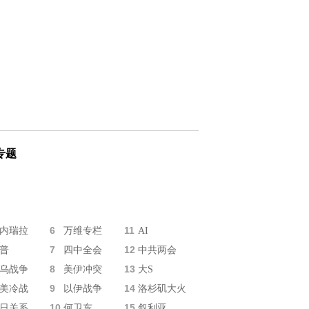
专题
6
11
内瑞拉
万维专栏
AI
7
12
普
四中全会
中共两会
8
13
乌战争
美伊冲突
大S
9
14
美冷战
以伊战争
洛杉矶大火
10
15
日关系
何卫东
叙利亚