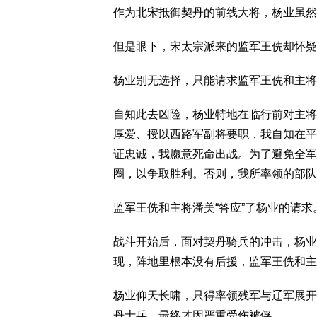
作为北宋抵御契丹的前线大将，杨业虽然
但是眼下，宋太宗派来的监军王侁却怀疑
杨业别无选择，只能请求监军王侁和主将
自知此去凶险，杨业特地在临行前对主将
厚爱、授以西路军副将要职，我自知在平
证忠诚，我愿意死命出战。为了避免全军
圈，以争取胜利。否则，我所率领的部队
监军王侁和主将潘美“答应”了杨业的请求
战斗开始后，面对契丹骑兵的冲击，杨业
现，阵地里根本没有后援，监军王侁和主
杨业仰天长啸，只得率领残军与辽军展开
丹士兵，最终才因严重受伤被俘。