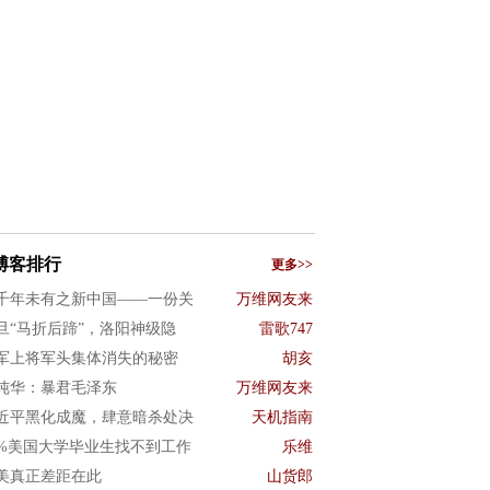
博客排行
更多>>
千年未有之新中国——一份关
万维网友来
旦“马折后蹄”，洛阳神级隐
雷歌747
军上将军头集体消失的秘密
胡亥
纯华：暴君毛泽东
万维网友来
近平黑化成魔，肆意暗杀处决
天机指南
0%美国大学毕业生找不到工作
乐维
美真正差距在此
山货郎