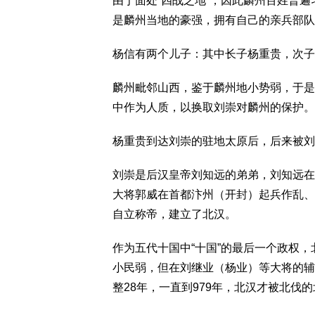
由于面处“四战之地”，因此麟州百姓普遍
是麟州当地的豪强，拥有自己的亲兵部队
杨信有两个儿子：其中长子杨重贵，次子
麟州毗邻山西，鉴于麟州地小势弱，于是
中作为人质，以换取刘崇对麟州的保护。
杨重贵到达刘崇的驻地太原后，后来被刘
刘崇是后汉皇帝刘知远的弟弟，刘知远在公
大将郭威在首都汴州（开封）起兵作乱、
自立称帝，建立了北汉。
作为五代十国中“十国”的最后一个政权
小民弱，但在刘继业（杨业）等大将的辅
整28年，一直到979年，北汉才被北伐