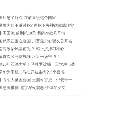
国后憋了好久 才敢直说这个国家
星堆为何不继续挖? 再挖下去神话或成现实
中国回流 熬到第10天 我的存款几乎清
国代表团困在委国 川普最忠心盟友公开名
南海政治风暴前兆？ 韩正挤掉习核心
军首次公开这视频 习近平该害怕了
签20年石油大单！马杜罗被捕，三大冲击袭
举华为手机...马杜罗被生擒的3个喜感
中方军人被困委国 重演许杏虎—邵云环一
国总统被捕 北京深夜震怒 牛弹琴发文