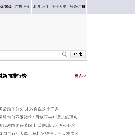
体
/
繁体
广告服务
联系我们
关于万维
登录
/
注册
小时新闻排行榜
更多>>
国后憋了好久 才敢直说这个国家
星堆为何不继续挖? 再挖下去神话或成现实
国代表团困在委国 川普最忠心盟友公开名
签20年石油大单！马杜罗被捕，三大冲击袭