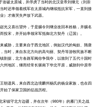
终于攻破太原城，并俘虏了当时的北汉皇帝刘继元（刘崇
当时还率领着残军在太原城内继续抵抗宋军，一直到接
业）才痛哭失声放下武器。
赵光义喜出望外，于是赐令刘继业改回本姓杨，并赐名
而投宋，并开始率领宋军抵御北方契丹（辽国）。
来威胁，主要来自于西北地区，例如汉代的匈奴、隋唐
，当时，来自东北方向的高句丽、契丹等游牧民族不断
镇割据，北方各路军阀你争我夺，以致到了五代十国时
六州地区，继而经常长驱南下华北平原，威胁到中原帝
王朝遗风，来自西北边境麟州杨氏的杨业家族，也在四
开始了保家卫国的征战历程。
北宋镇守北方边疆，并在次年（980年）的雁门关之战