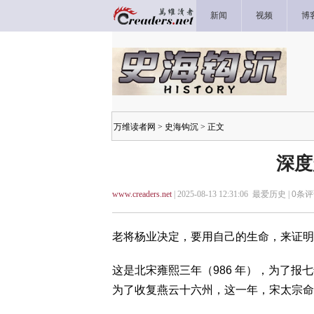
新闻
视频
博
万维读者网
>
史海钩沉
> 正文
深度
www.creaders.net
| 2025-08-13 12:31:06 最爱历史 |
0
条评
老将杨业决定，要用自己的生命，来证明
这是北宋雍熙三年（986 年），为了
为了收复燕云十六州，这一年，宋太宗命