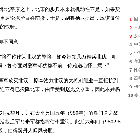
华北平原之上，北宋的步兵本来就机动性不足，如果契
更遑论掩护百姓南撤，于是，副将杨业提出，应该设伏
1
回
的铁骑。
2
三
3
从
裕却不同意。
4
中
5
中
“将军你作为北汉的降将，如今带领几万精兵北伐，却
6
美
’吗？如今面对敌军却犹豫不前，你难道心怀二意？”
7
刚
8
高
宗率军攻灭北汉，原本效力北汉的大将刘继业一直抵抗到
9
传
迫不得已投降北宋，由于受到赵光义器重，因此本姓杨
10
委
对抗契丹，并在太平兴国五年（980年）的雁门关之战
捉辽军马步军都指挥使李重诲。此后六年间（980-98
线，使得契丹人闻风丧胆。