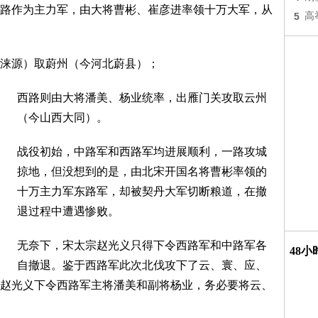
路作为主力军，由大将曹彬、崔彦进率领十万大军，从
5
高
涞源）取蔚州（今河北蔚县）；
西路则由大将潘美、杨业统率，出雁门关攻取云州
（今山西大同）。
战役初始，中路军和西路军均进展顺利，一路攻城
掠地，但没想到的是，由北宋开国名将曹彬率领的
十万主力军东路军，却被契丹大军切断粮道，在撤
退过程中遭遇惨败。
无奈下，宋太宗赵光义只得下令西路军和中路军各
48
自撤退。鉴于西路军此次北伐攻下了云、寰、应、
赵光义下令西路军主将潘美和副将杨业，务必要将云、