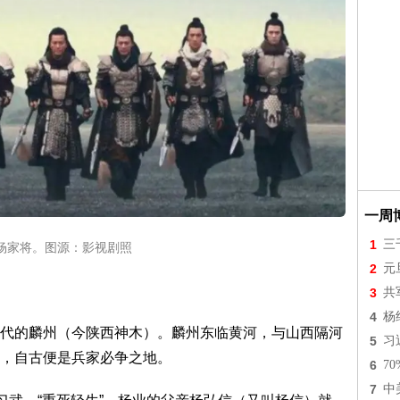
一周
1
三
杨家将。图源：影视剧照
2
元
3
共
4
杨
代的麟州（今陕西神木）。麟州东临黄河，与山西隔河
5
习
，自古便是兵家必争之地。
6
7
7
中