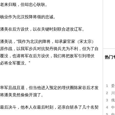
老来归顺，但却忠心耿耿。
杨业作为北汉投降将领的忠诚。
潘美在后方设伏，以在关键时刻联合进攻辽军。
潘美说，“我作为北汉的降将，却承蒙官家（宋太宗）
原作战，以我军步兵对抗契丹骑兵尤为不利，但为了自
覆没，也请将军在后方设伏，我们将把敌军引到埋伏
热门
必将全军覆没。”
。
1
委
率军且战且退，但当他进入预定的埋伏圈陈家谷后才发
2
川
将潘美竟然偷偷开溜了。
3
俄
最后决斗，他本人在最后时刻，还亲自斩杀了几十名契
4
中
5
中