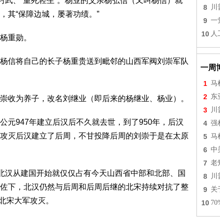
习武、“重死轻生”。杨业的父亲杨弘信（又叫杨信）就
8
川
，其“保障边城，屡著功绩。”
9
一
10
人
杨重勋。
杨信将自己的长子杨重贵送到毗邻的山西军阀刘崇军队
一周
1
马
2
东
崇收为养子，改名刘继业（即后来的杨继业、杨业）。
3
川
元947年建立后汉后不久就去世，到了950年，后汉
4
强
攻灭后汉建立了后周，不甘投降后周的刘崇于是在太原
5
马
6
中
7
老
，北汉从建国开始就仅仅占有今天山西省中部和北部、国
8
川
佐下，北汉仍然与后周和后周后继的北宋持续对抗了整
9
关
的北宋大军攻灭。
10
7