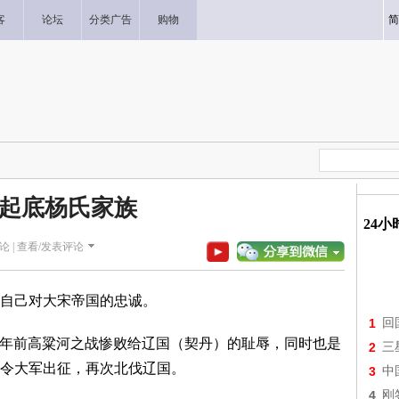
客
论坛
分类广告
购物
简
起底杨氏家族
24
论 |
查看/发表评论
自己对大宋帝国的忠诚。
1
回
报七年前高粱河之战惨败给辽国（契丹）的耻辱，同时也是
2
三
令大军出征，再次北伐辽国。
3
中
4
刚