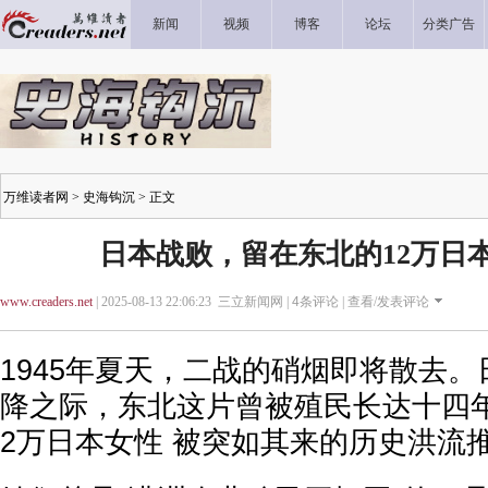
新闻
视频
博客
论坛
分类广告
万维读者网
>
史海钩沉
> 正文
日本战败，留在东北的12万日
www.creaders.net
| 2025-08-13 22:06:23 三立新闻网 |
4
条评论 |
查看/发表评论
1945年夏天，二战的硝烟即将散去
降之际，东北这片曾被殖民长达十四年
2万日本女性 被突如其来的历史洪流