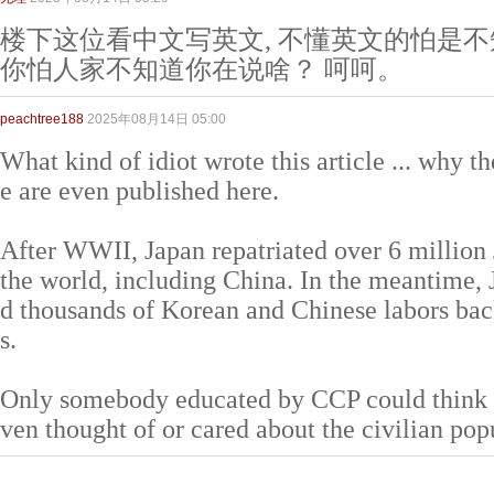
楼下这位看中文写英文, 不懂英文的怕是
你怕人家不知道你在说啥？ 呵呵。
peachtree188
2025年08月14日 05:00
What kind of idiot wrote this article ... why the
e are even published here.
After WWII, Japan repatriated over 6 million 
the world, including China. In the meantime, 
d thousands of Korean and Chinese labors bac
s.
Only somebody educated by CCP could think a
ven thought of or cared about the civilian popu