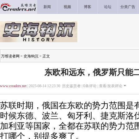
新闻
视频
博客
论坛
分类广告
万维读者网
>
史海钩沉
> 正文
东欧和远东，俄罗斯只能
www.creaders.net
| 2025-08-14 12:23:30 历史鉴赏者 |
0
条评论 |
查看/发表评论
苏联时期，俄国在东欧的势力范围是
时候东德、波兰、匈牙利、捷克斯洛
加利亚等国家，全都在苏联的势力范
打哪个，别提多爽了。