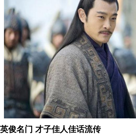
英俊名门 才子佳人佳话流传