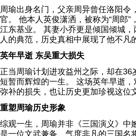
周瑜出身名门，父亲周异曾任洛阳令
官。 他本人英俊潇洒，被称为“周郎
江东基业。 其妻小乔更是倾国倾城，
人的典范，历史真相中展现了他不凡
英年早逝 东吴重大损失
正当周瑜计划进攻益州之际，却在36
短暂而辉煌的一生。 这场英年早逝，
弥补的损失，也让历史更加珍视这位
重塑周瑜历史形象
综观一生，周瑜并非《三国演义》中
是一位文武兼备、气度非凡的三国名将