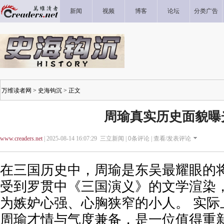
新闻
视频
博客
论坛
分类广告
万维读者网
>
史海钩沉
> 正文
周瑜真实历史面貌曝
www.creaders.net
| 2025-08-14 16:07:29 三立新闻 |
0
条评论 |
查看/发表评论
在三国历史中，周瑜是东吴最耀眼的将
受到罗贯中《三国演义》的文学渲染
为嫉妒心强、心胸狭窄的小人。 实际
周瑜才情与气度兼备，是一位值得重