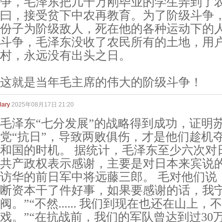
争，毛泽东把几千万刚毕业的学生弄到了
曰，接受贫下中农再教育。为了阶级斗争
份子为阶级敌人，死在他的各种运动下的
斗争，毛泽东没收了农民所有的土地，用
村，永远没有出头之日。
这就是当年毛主席的伟大的阶级斗争！
lary
2025年08月17日 21:20
毛泽东“七分发展”的战略得到成功，证明
党“抗日”，导致两败俱伤，才是他们趁机
和国的时机。 据统计，毛泽东至少六次对
共产政权表示感谢，主要是对日本来宾说的。
访华的前日军中将远藤三郎。 毛对他们说
断资本干了件好事，如果要感谢的话，我
阀。”“不然...... 我们到现在也还在山上
戏。”“在抗战前，我们的军队曾达到过30