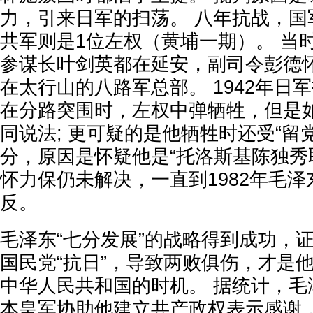
力，引来日军的扫荡。 八年抗战，国
共军则是1位左权（黄埔一期）。 当
参谋长叶剑英都在延安，副司令彭德
在太行山的八路军总部。 1942年日
在分路突围时，左权中弹牺牲，但是
同说法; 更可疑的是他牺牲时还受“留
分，原因是怀疑他是“托洛斯基陈独秀
怀力保仍未解决，一直到1982年毛泽
反。
毛泽东“七分发展”的战略得到成功，
国民党“抗日”，导致两败俱伤，才是
中华人民共和国的时机。 据统计，毛
本皇军协助他建立共产政权表示感谢