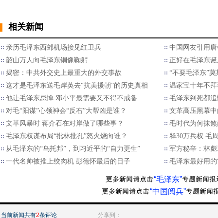
相关新闻
亲历毛泽东西郊机场接见红卫兵
中国网友引用唐
韶山万人向毛泽东铜像鞠躬
正好在毛泽东诞
揭密：中共外交史上最重大的外交事故
“不要毛泽东”
这才是毛泽东送毛岸英去“抗美援朝”的历史真相
温家宝十年不拜
他让毛泽东忌惮 邓小平最需要又不得不戒备
毛泽东到死都追
对毛“阳谋”心领神会“反右”大帮凶是谁？
文革高压黑幕中
文革风暴时 蒋介石在对岸做了哪些事？
毛时代为何抹煞
毛泽东权谋布局“批林批孔”怒火烧向谁？
释30万兵权 毛
从毛泽东的“乌托邦”，到习近平的“自力更生”
军方秘辛：林彪
一代名帅被推上绞肉机 彭德怀最后的日子
毛泽东最好用的
“毛泽东”
“中国阅兵”
当前新闻共有
2
条评论
分享到：