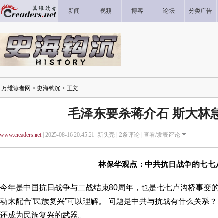
新闻
视频
博客
论坛
分类广告
万维读者网
>
史海钩沉
> 正文
毛泽东要杀蒋介石 斯大林
www.creaders.net
| 2025-08-16 20:45:21 新头壳 |
2
条评论 |
查看/发表评论
林保华观点：中共抗日战争的七七
今年是中国抗日战争与二战结束80周年，也是七七卢沟桥事变的
动来配合”民族复兴”可以理解。 问题是中共与抗战有什么关系
还成为民族复兴的武器。