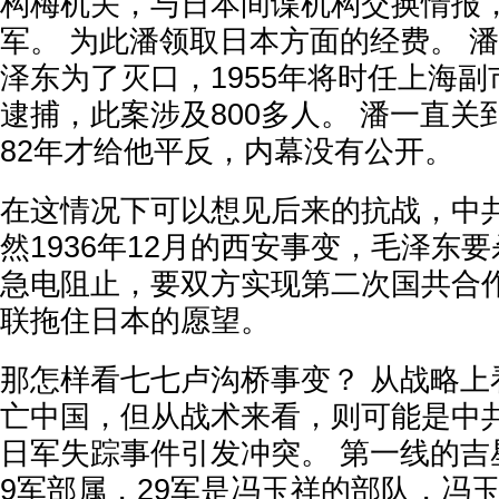
构梅机关，与日本间谍机构交换情报
军。 为此潘领取日本方面的经费。 潘
泽东为了灭口，1955年将时任上海副
逮捕，此案涉及800多人。 潘一直关到1
82年才给他平反，内幕没有公开。
在这情况下可以想见后来的抗战，中共
然1936年12月的西安事变，毛泽东
急电阻止，要双方实现第二次国共合
联拖住日本的愿望。
那怎样看七七卢沟桥事变？ 从战略上
亡中国，但从战术来看，则可能是中
日军失踪事件引发冲突。 第一线的吉
9军部属，29军是冯玉祥的部队，冯