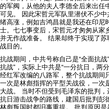
的军阀，从他的夫人李德全后来出任
可见。 因此宋哲元军队里潜伏不少中
绪高涨，例如吉鸿昌就是我还在印尼
士。七七事变后，宋哲元才匆匆从家
并无作战准备。 结果却终于实现了苏
战目的。
抗战期间，中共号称自己是“全面抗战
抗战”，实际上中共是“一分抗日，两
经红军改编的八路军，整个抗战期间
一次是林彪指挥的平型关战役，一次
大战。 当时不但受到毛泽东的批判，
抗日游击战争的路线，建国后批判彭
林彪叛国时都旧事重提。 批判原因是