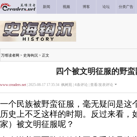
新闻
视频
博客
论坛
分类广告
万维读者网
>
史海钩沉
> 正文
四个被文明征服的野蛮
www.creaders.net
| 2025-08-17 17:35:34 枫树苑 |
4
条评论 |
查看/发表评论
一个民族被野蛮征服，毫无疑问是这
历史上不乏这样的时期。反过来看，
家）被文明征服呢？