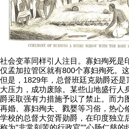
社会变革同样引人注目。寡妇殉死是印
仅孟加拉管区就有800个寡妇殉死。
但是，1829年，总督班廷克勋爵还
大压力，成功废除。某些山地盛行人
爵采取强有力措施予以了禁止。而力
再婚、寡妇殉夫、戮婴等习俗，热心
学校的总督大贺胥勋爵，在印度独立
称为"非常刻苦的行政官""心肠仁慈的