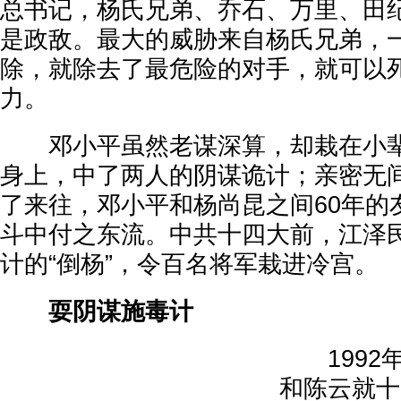
总书记，杨氏兄弟、乔石、万里、田
是政敌。最大的威胁来自杨氏兄弟，
除，就除去了最危险的对手，就可以
力。
邓小平虽然老谋深算，却栽在小辈
身上，中了两人的阴谋诡计；亲密无
了来往，邓小平和杨尚昆之间60年的
斗中付之东流。中共十四大前，江泽
计的“倒杨”，令百名将军栽进冷宫。
耍阴谋施毒计
1992年
和陈云就十