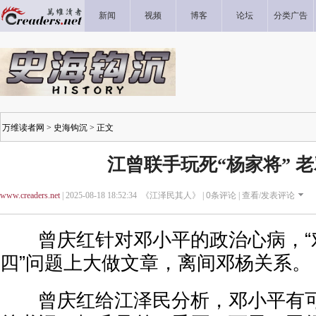
新闻
视频
博客
论坛
分类广告
万维读者网
>
史海钩沉
> 正文
江曾联手玩死“杨家将” 
www.creaders.net
| 2025-08-18 18:52:34 《江泽民其人》 |
0
条评论 |
查看/发表评论
曾庆红针对邓小平的政治心病，“对
四”问题上大做文章，离间邓杨关系。
曾庆红给江泽民分析，邓小平有可