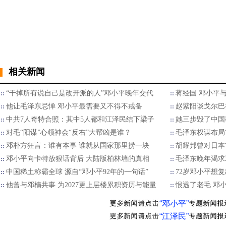
相关新闻
“干掉所有说自己是改开派的人”邓小平晚年交代
蒋经国 邓小平
他让毛泽东忌惮 邓小平最需要又不得不戒备
赵紫阳谈戈尔巴
中共7人奇特合照：其中5人都和江泽民结下梁子
她三步毁了中国
对毛“阳谋”心领神会“反右”大帮凶是谁？
毛泽东权谋布局
邓朴方狂言：谁有本事 谁就从国家那里捞一块
胡耀邦曾对日本
邓小平向卡特放狠话背后 大陆版柏林墙的真相
毛泽东晚年渴求
中国稀土称霸全球 源自“邓小平92年的一句话”
72岁邓小平想
他曾与邓楠共事 为2027更上层楼累积资历与能量
恨透了老毛 邓
“邓小平”
“江泽民”