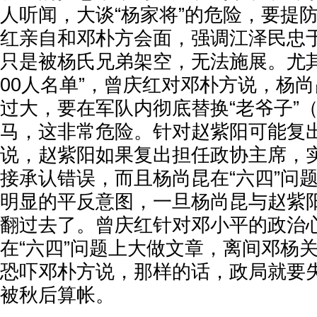
人听闻，大谈“杨家将”的危险，要提
红亲自和邓朴方会面，强调江泽民忠
只是被杨氏兄弟架空，无法施展。尤其
00人名单”，曾庆红对邓朴方说，杨
过大，要在军队内彻底替换“老爷子”
马，这非常危险。针对赵紫阳可能复
说，赵紫阳如果复出担任政协主席，实
接承认错误，而且杨尚昆在“六四”问
明显的平反意图，一旦杨尚昆与赵紫
翻过去了。曾庆红针对邓小平的政治心
在“六四”问题上大做文章，离间邓杨
恐吓邓朴方说，那样的话，政局就要失
被秋后算帐。