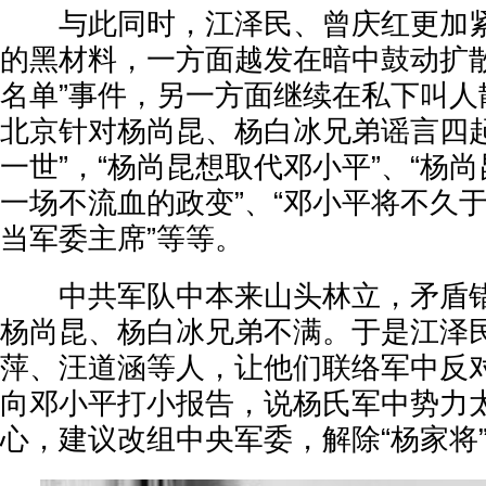
与此同时，江泽民、曾庆红更加紧
的黑材料，一方面越发在暗中鼓动扩散
名单”事件，另一方面继续在私下叫人
北京针对杨尚昆、杨白冰兄弟谣言四起
一世”，“杨尚昆想取代邓小平”、“杨
一场不流血的政变”、“邓小平将不久于
当军委主席”等等。
中共军队中本来山头林立，矛盾错
杨尚昆、杨白冰兄弟不满。于是江泽
萍、汪道涵等人，让他们联络军中反
向邓小平打小报告，说杨氏军中势力
心，建议改组中央军委，解除“杨家将