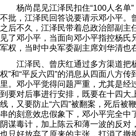
杨尚昆见江泽民扣住“100人名单”
不批，江泽民回答说要请示邓小平。
之后不久，江泽民带着总政治部副主
见了邓小平，当面向邓小平指控杨氏
军权，当时中央军委副主席刘华清也
江泽民、曾庆红通过多方渠道把杨
权”和“平反六四”的消息从四面八方
里。邓小平觉得问题严重，尤其是经
到要对后事进行安排，既要在十四大
线，又要防止“六四”被翻案，死后被
串的刻意效忠假象下，邓小平完全中
阴谋毒计，加上陈云和薄一波的反对
也只好放弃了原来的主张，打消了撤