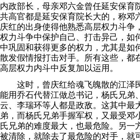
内政部长，母亲邓六金曾任延安保育
共高官都是延安保育院长大的，称邓六
庆红的出身使得他熟悉高层权力斗争
权力斗争中保护自己、打击异己，如
中巩固和获得更多的权力，尤其是如
散发假情报打击对手。所有这些，都
高层权力内斗中反复加以运用。
这时，曾庆红给魂飞魄散的江泽民
能用乔石代替江做总书记，杨氏兄弟
云、李瑞环等人都是政敌。这其中最
弟，而杨氏兄弟手握军权，又最受邓
氏兄弟的难度最大，也最危险。另一
被清除，就除去了最危险的对手，就