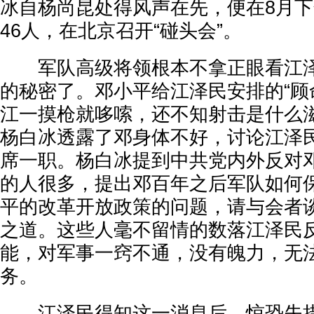
冰自杨尚昆处得风声在先，便在8月
46人，在北京召开“碰头会”。
军队高级将领根本不拿正眼看江泽
的秘密了。邓小平给江泽民安排的“顾
江一摸枪就哆嗦，还不知射击是什么滋
杨白冰透露了邓身体不好，讨论江泽
席一职。杨白冰提到中共党内外反对
的人很多，提出邓百年之后军队如何
平的改革开放政策的问题，请与会者
之道。这些人毫不留情的数落江泽民
能，对军事一窍不通，没有魄力，无
务。
江泽民得知这一消息后，惊恐失措