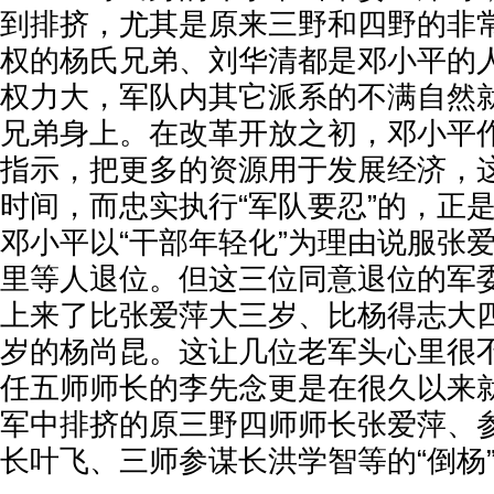
到排挤，尤其是原来三野和四野的非
权的杨氏兄弟、刘华清都是邓小平的
权力大，军队内其它派系的不满自然
兄弟身上。在改革开放之初，邓小平作
指示，把更多的资源用于发展经济，
时间，而忠实执行“军队要忍”的，正
邓小平以“干部年轻化”为理由说服张
里等人退位。但这三位同意退位的军
上来了比张爱萍大三岁、比杨得志大
岁的杨尚昆。这让几位老军头心里很
任五师师长的李先念更是在很久以来
军中排挤的原三野四师师长张爱萍、
长叶飞、三师参谋长洪学智等的“倒杨