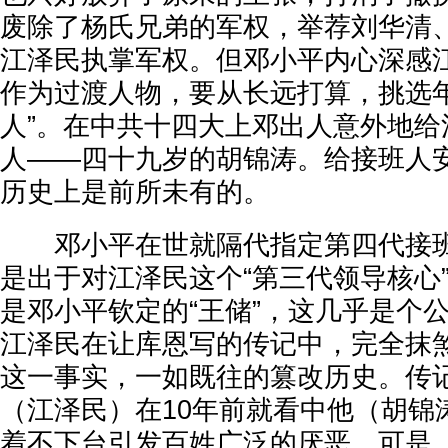
废除了杨氏兄弟的军权，举荐刘华清
江泽民执掌军权。但邓小平内心深感
作为过渡人物，要从长远打算，挑选年
人”。在中共十四大上邓出人意外地给
人——四十九岁的胡锦涛。给接班人
历史上是前所未有的。
邓小平在世就隔代指定第四代接班
是出于对江泽民这个“第三代领导核心
是邓小平钦定的“王储”，这几乎是个
江泽民在让库恩写的传记中，完全抹
这一事实，一如既往的篡改历史。传记
（江泽民）在10年前就看中他（胡锦
着不下台引发百姓广泛的厌恶。可是