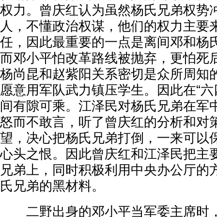
权力。曾庆红认为虽然杨氏兄弟权势
人，不懂政治权谋，他们的权力主要
任，因此最重要的一点是离间邓和杨
而邓小平怕改革路线被抛弃，更怕死后
杨尚昆和赵紫阳关系密切是众所周知
愿意用军队武力镇压学生。因此在“六
间有隙可乘。江泽民对杨氏兄弟在军
怒而不敢言，听了曾庆红的分析和对
望，决心把杨氏兄弟打倒，一来可以
心头之恨。因此曾庆红和江泽民把主
兄弟上，同时积极利用中央办公厅的
氏兄弟的黑材料。
二野出身的邓小平当军委主席时，