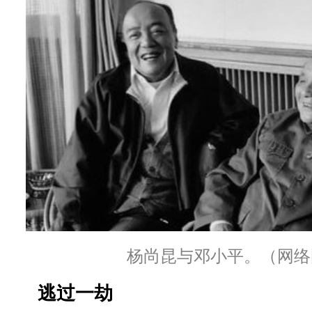
杨尚昆与邓小平。（网络
逃过一劫