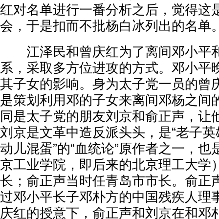
红对名单进行一番分析之后，觉得这
会，于是扣而不批杨白冰列出的名单
江泽民和曾庆红为了离间邓小平和
系，采取多方位进攻的方式。邓小平
其子女的影响。身为太子党一员的曾
是策划利用邓的子女来离间邓杨之间
同是太子党的朋友刘京和俞正声，让
刘京是文革中造反派头头，是“老子英
动儿混蛋”的“血统论”原作者之一，
京工业学院，即后来的北京理工大学
长；俞正声当时任青岛市市长。俞正
过邓小平长子邓朴方的中国残疾人理
庆红的授意下，俞正声和刘京在和邓