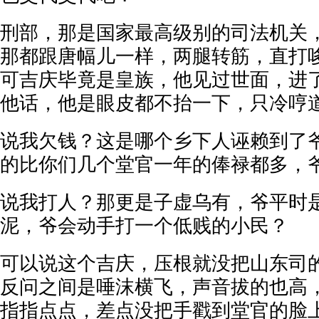
刑部，那是国家最高级别的司法机关
那都跟唐幅儿一样，两腿转筋，直打
可吉庆毕竟是皇族，他见过世面，进
他话，他是眼皮都不抬一下，只冷哼
说我欠钱？这是哪个乡下人诬赖到了
的比你们几个堂官一年的俸禄都多，
说我打人？那更是子虚乌有，爷平时
泥，爷会动手打一个低贱的小民？
可以说这个吉庆，压根就没把山东司
反问之间是唾沫横飞，声音拔的也高
指指点点，差点没把手戳到堂官的脸