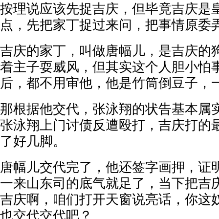
按理说应该先捉吉庆，但毕竟吉庆是
点，先把家丁捉过来问，把事情原委
吉庆的家丁，叫做唐幅儿，是吉庆的
着主子耍威风，但其实这个人胆小怕
后，都不用审他，他是竹筒倒豆子，
那根据他交代，张泳翔的状告基本属
张泳翔上门讨债反遭殴打，吉庆打的
了好几脚。
唐幅儿交代完了，他还签字画押，证
一来山东司的底气就足了，当下把吉
吉庆啊，咱们打开天窗说亮话，你这
也交代交代吧？