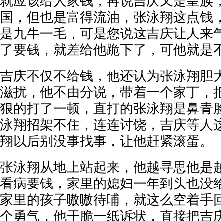
就应该给人家钱，再说吉庆又是皇族
国，但也是富得流油，张泳翔这点钱
是九牛一毛，可是您说这吉庆让人来
了要钱，就差给他跪下了，可他就是
吉庆不仅不给钱，他还认为张泳翔胆
滋扰，他不由分说，带着一个家丁，
狠的打了一顿，直打的张泳翔是鼻青
泳翔招架不住，连连讨饶，吉庆等人
翔以后别没事找事，让他赶紧滚蛋。
张泳翔从地上站起来，他越寻思他是
看病要钱，家里的媳妇一年到头也没
家里的孩子嗷嗷待哺，就这么空着手
个勇气，他干脆一纸诉状，直接把吉