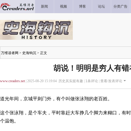
新闻
视频
博客
论坛
分类广告
万维读者网
>
史海钩沉
> 正文
胡说！明明是穷人有错
www.creaders.net
| 2025-08-20 15:19:04 历史其实挺有趣 |
1
条评论 |
查看/发表评论
道光年间，京城平则门外，有个叫做张泳翔的老百姓。
这个张泳翔，是个车夫，平时靠赶大车挣几个脚力来糊口，有时
个温饱。