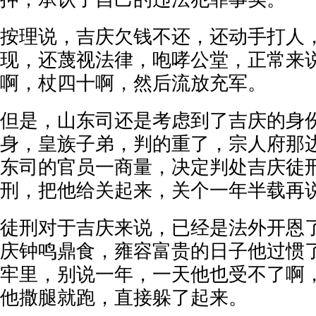
按理说，吉庆欠钱不还，还动手打人
现，还蔑视法律，咆哮公堂，正常来
啊，杖四十啊，然后流放充军。
但是，山东司还是考虑到了吉庆的身
身，皇族子弟，判的重了，宗人府那
东司的官员一商量，决定判处吉庆徒
刑，把他给关起来，关个一年半载再
徒刑对于吉庆来说，已经是法外开恩
庆钟鸣鼎食，雍容富贵的日子他过惯
牢里，别说一年，一天他也受不了啊
他撒腿就跑，直接躲了起来。