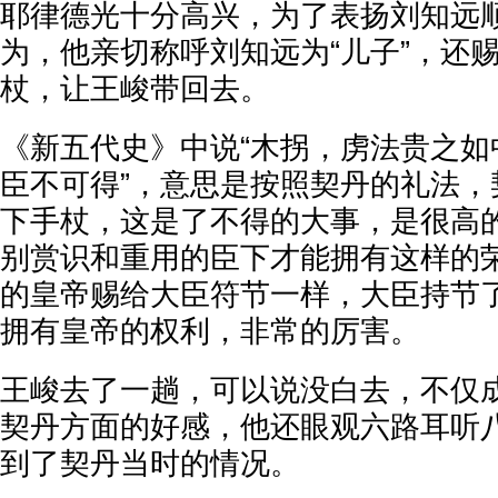
耶律德光十分高兴，为了表扬刘知远
为，他亲切称呼刘知远为“儿子”，还
杖，让王峻带回去。
《新五代史》中说“木拐，虏法贵之如
臣不可得”，意思是按照契丹的礼法，
下手杖，这是了不得的大事，是很高
别赏识和重用的臣下才能拥有这样的
的皇帝赐给大臣符节一样，大臣持节
拥有皇帝的权利，非常的厉害。
王峻去了一趟，可以说没白去，不仅
契丹方面的好感，他还眼观六路耳听
到了契丹当时的情况。