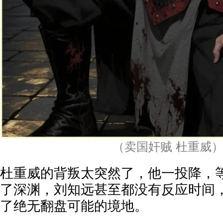
（卖国奸贼 杜重威
杜重威的背叛太突然了，他一投降，
了深渊，刘知远甚至都没有反应时间
了绝无翻盘可能的境地。