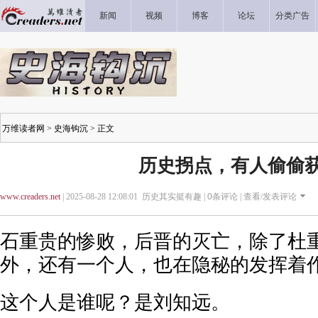
新闻
视频
博客
论坛
分类广告
万维读者网
>
史海钩沉
> 正文
历史拐点，有人偷偷
www.creaders.net
| 2025-08-28 12:08:01 历史其实挺有趣 |
0
条评论 |
查看/发表评论
石重贵的惨败，后晋的灭亡，除了杜
外，还有一个人，也在隐秘的发挥着
这个人是谁呢？是刘知远。