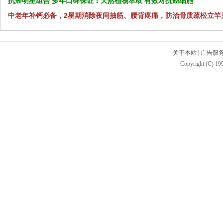
抗癌明星组合 多年口碑保证！天然植物萃取 有效对抗癌细胞
中老年补钙必备，2星期消除夜间抽筋、腰背疼痛，防治骨质疏松立竿
关于本站
|
广告服
Copyright (C) 199