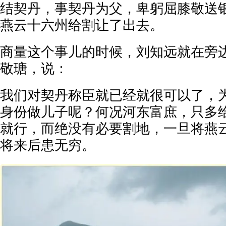
结契丹，事契丹为父，卑躬屈膝敬送
燕云十六州给割让了出去。
商量这个事儿的时候，刘知远就在旁
敬瑭，说：
我们对契丹称臣就已经就很可以了，
身份做儿子呢？何况河东富庶，只多
就行，而绝没有必要割地，一旦将燕
将来后患无穷。