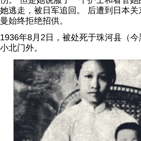
伤。 但是她说服了一个护士和看管她
她逃走，被日军追回。 后遭到日本关
曼始终拒绝招供。
1936年8月2日，被处死于珠河县（
小北门外。