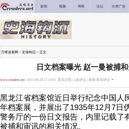
新闻
视频
博客
论坛
分类广告
万维读者网
>
史海钩沉
> 正文
日文档案曝光 赵一曼被捕
www.creaders.net
| 2025-08-28 17:14:05 星岛日报 |
1
条评论 |
查看/发表评论
黑龙江省档案馆近日举行纪念中国人民
年档案展，并展出了1935年12月7
警务厅的一份日文报告，内里记载了
被捕和审讯的相关情况。