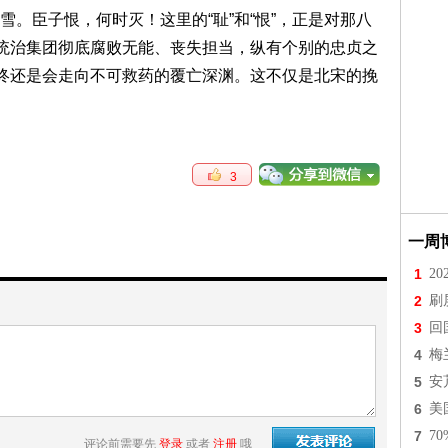
。臣子恨，何时灭！这里的“耻”和“恨”，正是对那八
的统治集团彻底腐败无能、丧失担当，纵有个别的忠贞之
最终还是会走向不可救药的覆亡深渊。这不仅是北宋的挽
3
一周
1
2
2
刷
3
回
4
梅
5
安
6
美
7
7
评论前需要先
登录
或者
注册
哦