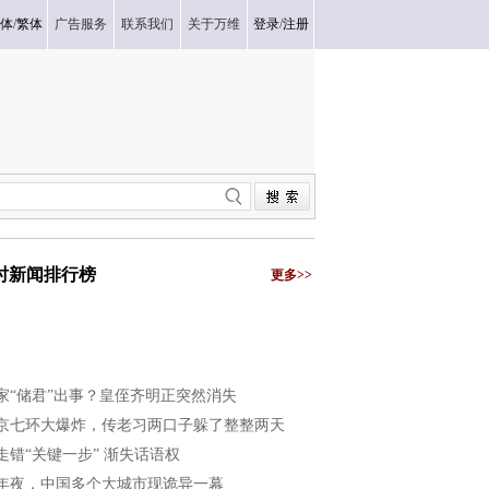
体
/
繁体
广告服务
联系我们
关于万维
登录
/
注册
小时新闻排行榜
更多>>
家“储君”出事？皇侄齐明正突然消失
京七环大爆炸，传老习两口子躲了整整两天
走错“关键一步” 渐失话语权
年夜，中国多个大城市现诡异一幕