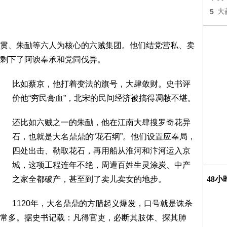
5
大
贯、朱勔等六人为核心的六贼集团。他们结党营私、卖
剩下了阿谀奉承和党同伐异。
比如蔡京，他打着变法的旗号，大肆敛财。史书评
价他“穷民膏血”，北宋的民间经济被搞得凋敝不堪。
还比如六贼之一的朱勔，他在江南大肆搜罗奇花异
石，也就是大名鼎鼎的“花石纲”。他们设置应奉局，
四处出击、勒取花石，再用船从淮河和汴河运入京
城，这项工程连年不绝，周遭百姓生灵涂炭、中产
之家全都破产，甚至到了卖儿卖女的地步。
48
1120年，大名鼎鼎的方腊起义爆发，口号就是诛杀
常多。据史书记载：凡得官吏，必断其肢体、探其肺