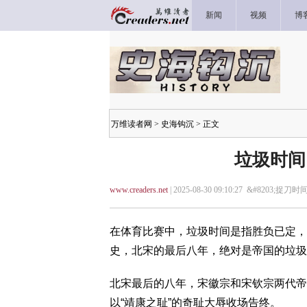
新闻
视频
博
万维读者网
>
史海钩沉
> 正文
垃圾时间
www.creaders.net
| 2025-08-30 09:10:27 &#8203;捉刀时间
在体育比赛中，垃圾时间是指胜负已定，
史，北宋的最后八年，绝对是帝国的垃圾
北宋最后的八年，宋徽宗和宋钦宗两代帝
以“靖康之耻”的奇耻大辱收场告终。