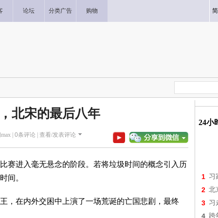
客
论坛
分类广告
购物
简
，北宋的最后八年
24
max |
0
条评论 |
查看/发表评论
比赛进入毫无悬念的阶段。若将垃圾时间的概念引入历
1
习
时间。
2
北
王，在内外交困中上演了一场荒诞的亡国悲剧，最终
3
习
4
跨