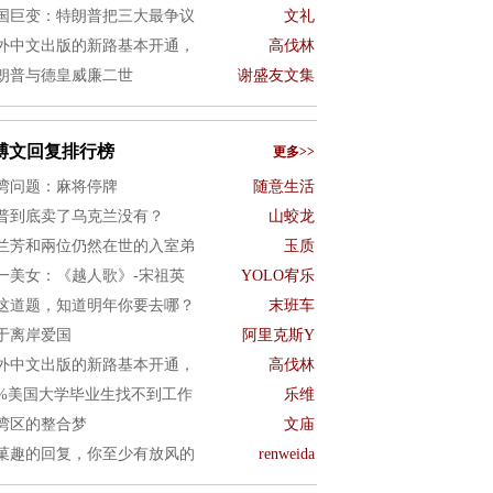
国巨变：特朗普把三大最争议
文礼
外中文出版的新路基本开通，
高伐林
朗普与德皇威廉二世
谢盛友文集
博文回复排行榜
更多>>
湾问题：麻将停牌
随意生活
普到底卖了乌克兰没有？
山蛟龙
兰芳和兩位仍然在世的入室弟
玉质
一美女：《越人歌》-宋祖英
YOLO宥乐
这道题，知道明年你要去哪？
末班车
于离岸爱国
阿里克斯Y
外中文出版的新路基本开通，
高伐林
0%美国大学毕业生找不到工作
乐维
湾区的整合梦
文庙
菓趣的回复，你至少有放风的
renweida