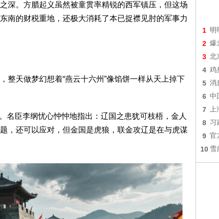
之深。方腊起义虽然被童贯率精锐的西军镇压，但这场
东南的财税重地，还极大消耗了本已捉襟见肘的军事力
1
明
2
爆
3
北
4
鸡
，整天做梦幻想着“燕云十六州”像馅饼一样从天上掉下
5
消
6
中
7
上
攻辽。名臣李纲忧心忡忡地指出：辽国之患犹可枝梧，金人
8
习
题，还可以应对，但金国是虎狼，联金攻辽是在与虎谋
9
官
10
雪