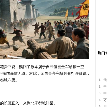
热门
花费巨资，赎回了原本属于自己但被金军劫掠一空
腐朽懦弱暴露无遗。对此，金国皇帝完颜阿骨打评价说：
1
都城汴梁。
俄
2
中
3
中
4
万
的长驱直入，来到北宋都城汴梁。
5
川