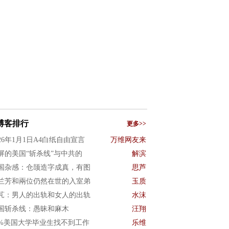
博客排行
更多>>
026年1月1日A4白纸自由宣言
万维网友来
屏的美国“斩杀线”与中共的
解滨
国杂感：仓颉造字成真，有图
思芦
兰芳和兩位仍然在世的入室弟
玉质
芃：男人的出轨和女人的出轨
水沫
国斩杀线：愚昧和麻木
汪翔
0%美国大学毕业生找不到工作
乐维