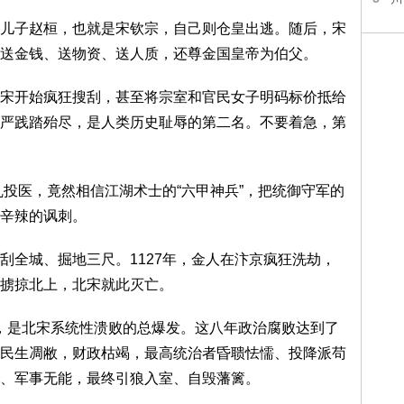
儿子赵桓，也就是宋钦宗，自己则仓皇出逃。随后，宋
送金钱、送物资、送人质，还尊金国皇帝为伯父。
宋开始疯狂搜刮，甚至将宗室和官民女子明码标价抵给
严践踏殆尽，是人类历史耻辱的第二名。不要着急，第
乱投医，竟然相信江湖术士的“六甲神兵”，把统御守军的
辛辣的讽刺。
刮全城、掘地三尺。1127年，金人在汴京疯狂洗劫，
掳掠北上，北宋就此灭亡。
时间，是北宋系统性溃败的总爆发。这八年政治腐败达到了
民生凋敝，财政枯竭，最高统治者昏聩怯懦、投降派苟
、军事无能，最终引狼入室、自毁藩篱。