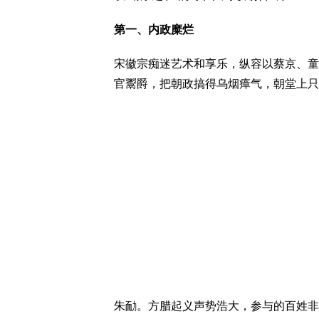
第一、内政糜烂
宋徽宗痴迷艺术和享乐，纵容以蔡京、童
官鬻爵，把朝政搞得乌烟瘴气，朝堂上只
朱勔。方腊起义声势浩大，参与的百姓非