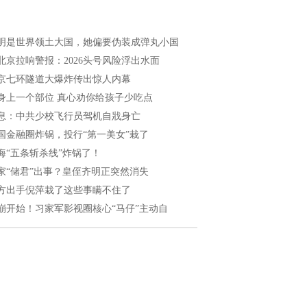
明是世界领土大国，她偏要伪装成弹丸小国
北京拉响警报：2026头号风险浮出水面
京七环隧道大爆炸传出惊人内幕
身上一个部位 真心劝你给孩子少吃点
息：中共少校飞行员驾机自戕身亡
国金融圈炸锅，投行“第一美女”栽了
海“五条斩杀线”炸锅了！
家“储君”出事？皇侄齐明正突然消失
方出手倪萍栽了这些事瞒不住了
崩开始！习家军影视圈核心“马仔”主动自