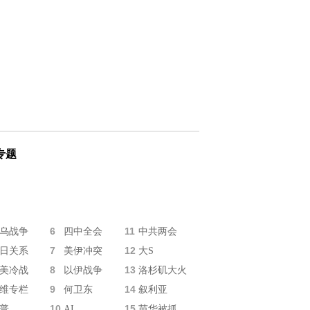
专题
6
11
乌战争
四中全会
中共两会
7
12
日关系
美伊冲突
大S
8
13
美冷战
以伊战争
洛杉矶大火
9
14
维专栏
何卫东
叙利亚
10
15
普
AI
苗华被抓