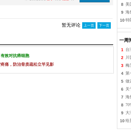
8
美
9
海
10
特
暂无评论
上一页
下一页
一周
1
台
 有效对抗癌细胞
2
川
背疼痛，防治骨质疏松立竿见影
3
梅
4
第
5
做
6
关
7
海
8
7
9
大
10
给