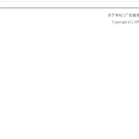
关于本站
|
广告服
Copyright (C) 199