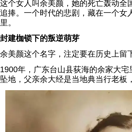
这个女人叫余美颜，她的死亡轰动全
追捧。一个时代的悲剧，藏在一个女
里。
封建枷锁下的叛逆萌芽
余美颜这个名字，注定要在历史上留
1900年，广东台山县荻海的余家大
坠地，父亲余大经是当地典当行老板