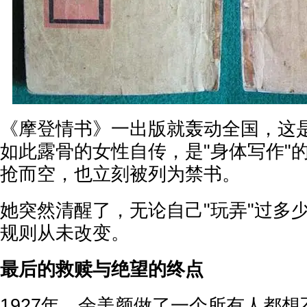
《摩登情书》一出版就轰动全国，这
如此露骨的女性自传，是"身体写作"
抢而空，也立刻被列为禁书。
她突然清醒了，无论自己"玩弄"过多
规则从未改变。
最后的救赎与绝望的终点
1927年，余美颜做了一个所有人都