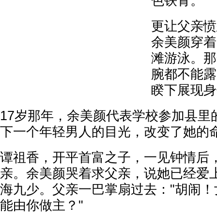
色铁青。
更让父亲愤
余美颜穿着
滩游泳。那
腕都不能露
睽下展现身
17岁那年，余美颜代表学校参加县里
下一个年轻男人的目光，改变了她的
谭祖香，开平首富之子，一见钟情后
亲。余美颜哭着求父亲，说她已经爱
海九少。父亲一巴掌扇过去："胡闹！
能由你做主？"