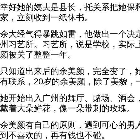
幸好她的姨夫是县长，托关系把她保
家，立刻收到一纸休书。
余大经气得暴跳如雷，他做出一个决
州习艺所。习艺所，说是学校，实际
颜被关了整整一年。
只知道出来后的余美颜，完全变了，
有联系，20岁的余美颜，除了美貌，
她开始出入广州的舞厅、赌场、酒会
戴着大朵鲜花，像一朵带刺的玫瑰。
余美颜有自己的原则，遇到可心的男
到不喜欢的，再有钱也不碰。