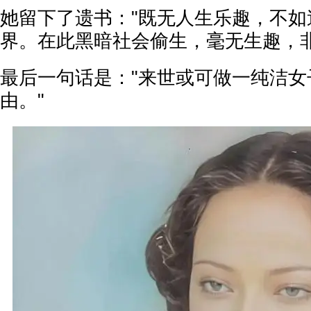
她留下了遗书："既无人生乐趣，不如
界。在此黑暗社会偷生，毫无生趣，非
最后一句话是："来世或可做一纯洁女
由。"