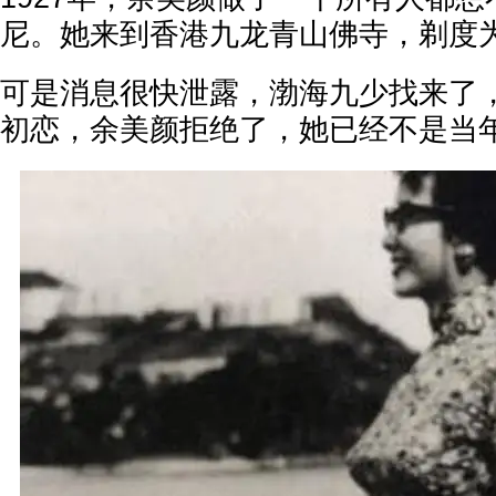
尼。她来到香港九龙青山佛寺，剃度
可是消息很快泄露，渤海九少找来了
初恋，余美颜拒绝了，她已经不是当