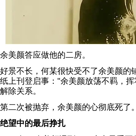
余美颜答应做他的二房。
好景不长，何某很快受不了余美颜的
纸上刊登启事："余美颜放荡不羁，挥
解除关系。
第二次被抛弃，余美颜的心彻底死了
绝望中的最后挣扎