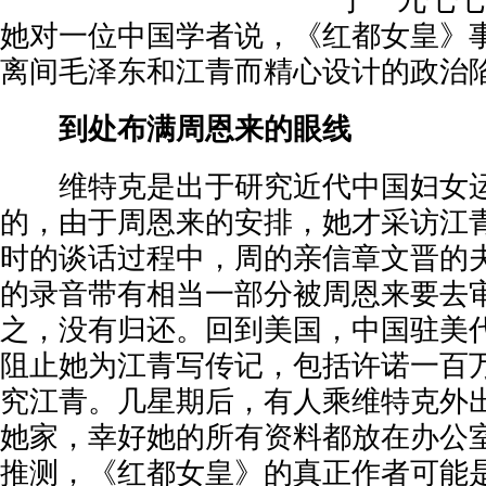
于一九七七
她对一位中国学者说，《红都女皇》
离间毛泽东和江青而精心设计的政治
到处布满周恩来的眼线
维特克是出于研究近代中国妇女运
的，由于周恩来的安排，她才采访江
时的谈话过程中，周的亲信章文晋的
的录音带有相当一部分被周恩来要去
之，没有归还。回到美国，中国驻美
阻止她为江青写传记，包括许诺一百
究江青。几星期后，有人乘维特克外
她家，幸好她的所有资料都放在办公
推测，《红都女皇》的真正作者可能