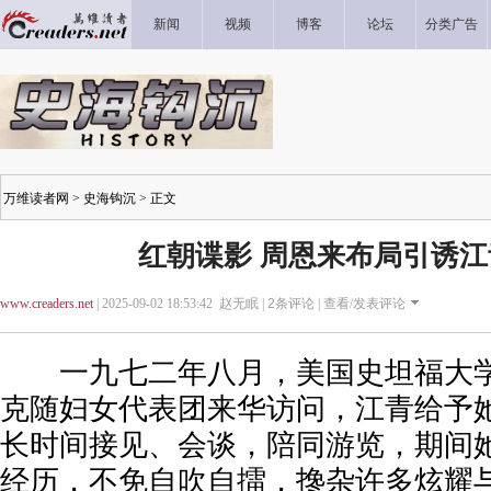
新闻
视频
博客
论坛
分类广告
万维读者网
>
史海钩沉
> 正文
红朝谍影 周恩来布局引诱
www.creaders.net
| 2025-09-02 18:53:42 赵无眠 |
2
条评论 |
查看/发表评论
一九七二年八月，美国史坦福大学
克随妇女代表团来华访问，江青给予
长时间接见、会谈，陪同游览，期间
经历，不免自吹自擂，搀杂许多炫耀