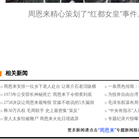
周恩来精心策划了“红都女皇”事件
相关新闻
周恩来安排一位乡下老人赴台 让蒋介石老泪纵横
一条黑色传闻：
1973年公安部长神秘死亡 周恩来下令彻查到底
为投奔自由台湾
2758决议让周恩来最悔恨 官媒不敢说的5大漏洞
毛泽东权谋布局
释30万兵权 毛周联手 史上最密集“策反”
“中央有指示”
害人太多怕被鞭尸 周恩来火化日现诡异
专题纪录片惊曝
“周恩来”