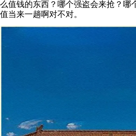
么值钱的东西？哪个强盗会来抢？哪
值当来一趟啊对不对。