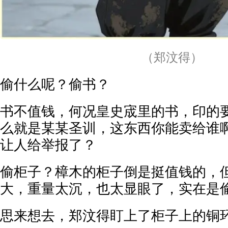
（郑汶得）
偷什么呢？偷书？
书不值钱，何况皇史宬里的书，印的
么就是某某圣训，这东西你能卖给谁
让人给举报了？
偷柜子？樟木的柜子倒是挺值钱的，
大，重量太沉，也太显眼了，实在是
思来想去，郑汶得盯上了柜子上的铜