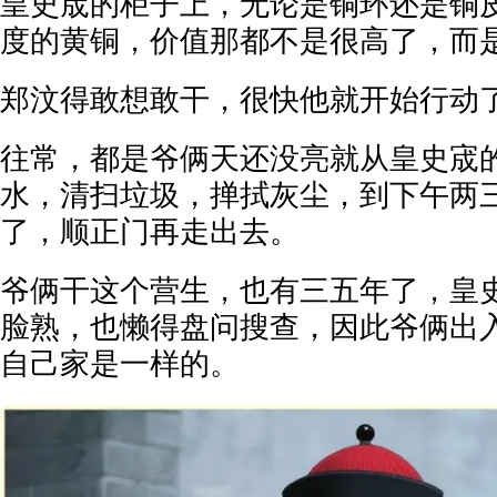
皇史宬的柜子上，无论是铜环还是铜
度的黄铜，价值那都不是很高了，而
郑汶得敢想敢干，很快他就开始行动
往常，都是爷俩天还没亮就从皇史宬
水，清扫垃圾，掸拭灰尘，到下午两
了，顺正门再走出去。
爷俩干这个营生，也有三五年了，皇
脸熟，也懒得盘问搜查，因此爷俩出
自己家是一样的。