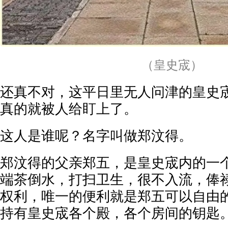
（皇史宬）
还真不对，这平日里无人问津的皇史
真的就被人给盯上了。
这人是谁呢？名字叫做郑汶得。
郑汶得的父亲郑五，是皇史宬内的一
端茶倒水，打扫卫生，很不入流，俸
权利，唯一的便利就是郑五可以自由
持有皇史宬各个殿，各个房间的钥匙