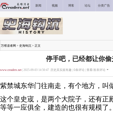
新闻
视频
博客
论坛
分类广告
万维读者网
>
史海钩沉
> 正文
停手吧，已经都让你偷
www.creaders.net
| 2025-09-03 14:50:47 历史其实挺有趣 |
0
条评论 |
查看/发表评论
紫禁城东华门往南走，有个地方，叫
这个皇史宬，是两个大院子，还有正
等等一应俱全，建造的也很有规模了