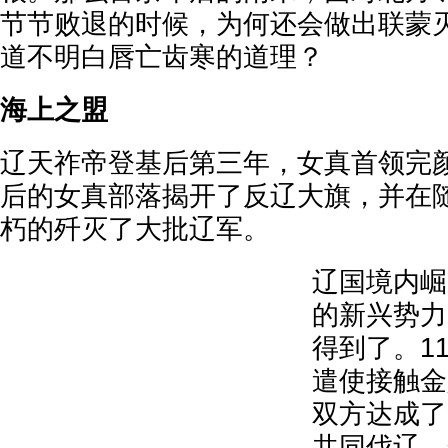
节节败退的时候，为何还会做出联蒙
道不明白唇亡齿寒的道理？
海上之盟
辽天祚帝登基后第三年，女真首领完
后的女真部落揭开了反辽大旗，并在
朽的歼灭了大批辽军。
辽国境内崛
的新兴势力
得到了。1
遣使接触金
双方达成了
共同伐辽，