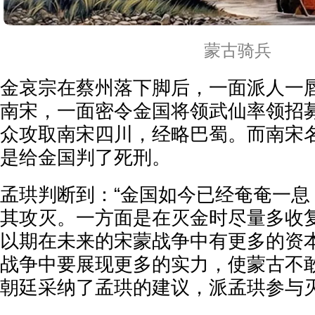
蒙古骑兵
金哀宗在蔡州落下脚后，一面派人一
南宋，一面密令金国将领武仙率领招
众攻取南宋四川，经略巴蜀。而南宋
是给金国判了死刑。
孟珙判断到：“金国如今已经奄奄一息
其攻灭。一方面是在灭金时尽量多收
以期在未来的宋蒙战争中有更多的资
战争中要展现更多的实力，使蒙古不敢
朝廷采纳了孟珙的建议，派孟珙参与