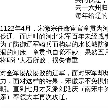
云十六州归
每年给辽的
1122年4月，宋徽宗任命宦官童贯为
伐辽。而此时的河北宋军百年未经战
为了防御辽军骑兵而构建的水长城防
涸的河床。童贯也自觉不妙。果然五
将耶律大石所败，损失惨重。
对金军屡战屡败的辽军，面对宋军却
力，面对这样的结果，宋徽宗不免惧
朝。直到七月才又派刘延庆（南宋中
亲）率领大军再次攻辽。