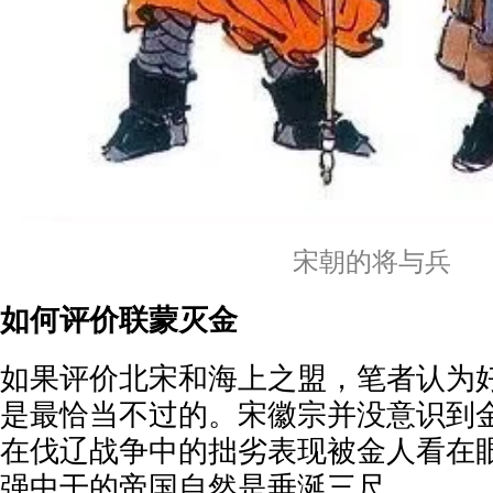
宋朝的将与兵
如何评价联蒙灭金
如果评价北宋和海上之盟，笔者认为
是最恰当不过的。宋徽宗并没意识到
在伐辽战争中的拙劣表现被金人看在
强中干的帝国自然是垂涎三尺。