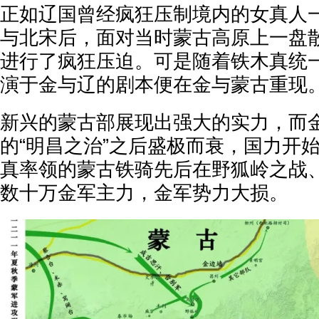
正如辽国曾经疯狂压制境内的女真人
与北宋后，面对当时蒙古高原上一盘
进行了疯狂压迫。可是随着铁木真统
演于金与辽的剧本便在金与蒙古重现
新兴的蒙古部展现出强大的实力，而
的“明昌之治”之后盛极而衰，国力开始
真率领的蒙古铁骑先后在野狐岭之战
数十万金军主力，金军势力大损。