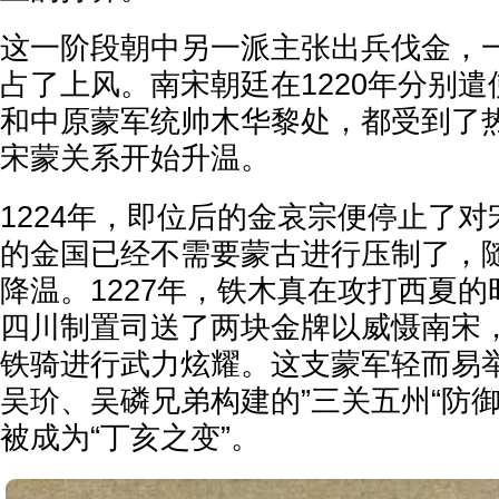
这一阶段朝中另一派主张出兵伐金，
占了上风。南宋朝廷在1220年分别
和中原蒙军统帅木华黎处，都受到了
宋蒙关系开始升温。
1224年，即位后的金哀宗便停止了
的金国已经不需要蒙古进行压制了，
降温。1227年，铁木真在攻打西夏
四川制置司送了两块金牌以威慑南宋
铁骑进行武力炫耀。这支蒙军轻而易
吴玠、吴磷兄弟构建的”三关五州“防
被成为“丁亥之变”。