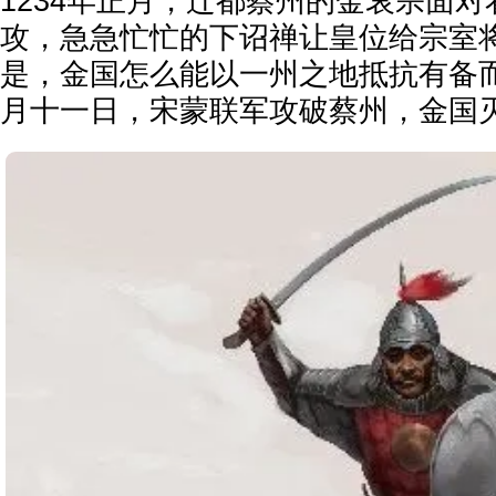
1234年正月，迁都蔡州的金哀宗面
攻，急急忙忙的下诏禅让皇位给宗室
是，金国怎么能以一州之地抵抗有备
月十一日，宋蒙联军攻破蔡州，金国