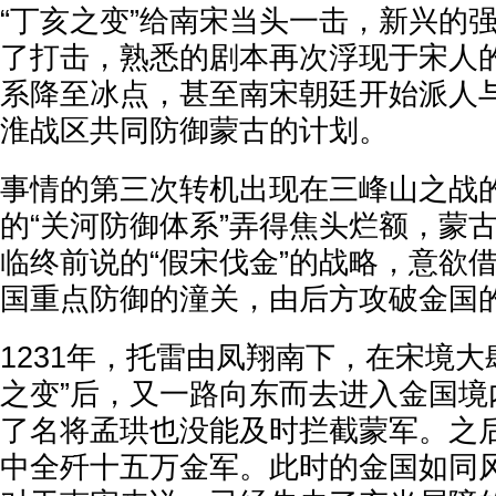
“丁亥之变”给南宋当头一击，新兴的
了打击，熟悉的剧本再次浮现于宋人
系降至冰点，甚至南宋朝廷开始派人
淮战区共同防御蒙古的计划。
事情的第三次转机出现在三峰山之战
的“关河防御体系”弄得焦头烂额，蒙
临终前说的“假宋伐金”的战略，意欲
国重点防御的潼关，由后方攻破金国
1231年，托雷由凤翔南下，在宋境大
之变”后，又一路向东而去进入金国境
了名将孟珙也没能及时拦截蒙军。之
中全歼十五万金军。此时的金国如同