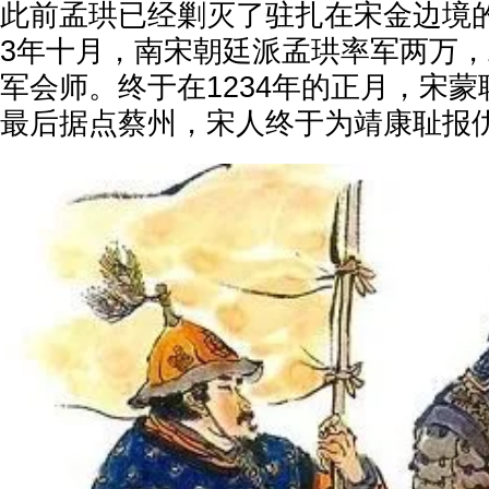
此前孟珙已经剿灭了驻扎在宋金边境的
3年十月，南宋朝廷派孟珙率军两万
军会师。终于在1234年的正月，宋
最后据点蔡州，宋人终于为靖康耻报