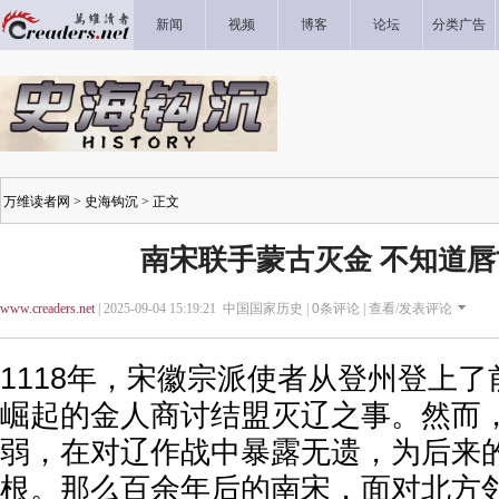
新闻
视频
博客
论坛
分类广告
万维读者网
>
史海钩沉
> 正文
南宋联手蒙古灭金 不知道
www.creaders.net
| 2025-09-04 15:19:21 中国国家历史 |
0
条评论 |
查看/发表评论
1118年，宋徽宗派使者从登州登上
崛起的金人商讨结盟灭辽之事。然而
弱，在对辽作战中暴露无遗，为后来
根。那么百余年后的南宋，面对北方