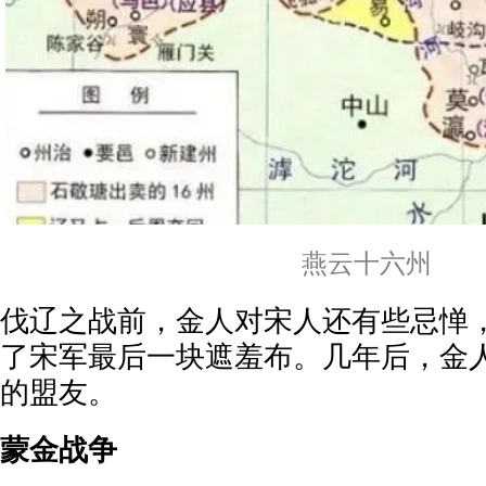
燕云十六州
伐辽之战前，金人对宋人还有些忌惮
了宋军最后一块遮羞布。几年后，金
的盟友。
蒙金战争