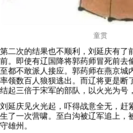
童贯
第二次的结果也不顺利，刘延庆有了
前。即使有辽国降将郭药师冒死前去
至都不敢派人接应。郭药师在燕京城
率领数百人狼狈逃出。而辽将更是断
结起三倍于宋军的部队，以火光为号
刘延庆见火光起，吓得战意全无，赶
生了一次营啸。至白沟被辽军追上，
守雄州。