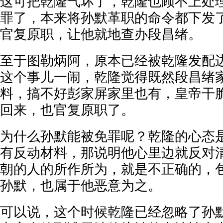
这可把乾隆气坏了，乾隆也顾不上处
罪了，本来将孙默革职的命令都下发
官复原职，让他就地查办段昌绪。
至于图勒炳阿，原本已经被乾隆发配
这个事儿一闹，乾隆觉得既然段昌绪
料，搞不好彭家屏家里也有，皇帝干
回来，也官复原职了。
为什么孙默能被免罪呢？乾隆的心态
有反动材料，那说明他心里边就反对
朝的人的所作所为，就是不正确的，
孙默，也属于他恶意为之。
可以说，这个时候乾隆已经忽略了孙