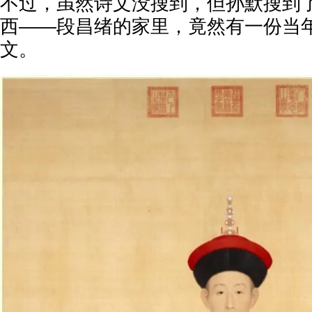
不过，虽然诗文没搜到，但孙默搜到
西——段昌绪的家里，竟然有一份当
文。