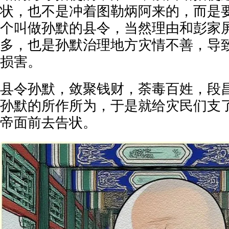
状，也不是冲着图勒炳阿来的，而是
个叫做孙默的县令，当然理由和彭家
多，也是孙默治理地方灾情不善，导
损害。
县令孙默，敛聚钱财，荼毒百姓，段
孙默的所作所为，于是就给灾民们支
帝面前去告状。