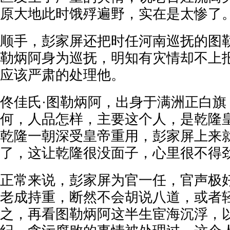
原大地此时饿殍遍野，实在是太惨了
顺手，彭家屏还把时任河南巡抚的图
勒炳阿身为巡抚，明知有灾情却不上
应该严肃的处理他。
佟佳氏·图勒炳阿，出身于满洲正白旗
何，人品怎样，主要这个人，是乾隆
乾隆一朝深受皇帝重用，彭家屏上来
了，这让乾隆很没面子，心里很不得
正常来说，彭家屏为官一任，官声极
老成持重，断然不会胡说八道，或者
之，再看图勒炳阿这半生宦海沉浮，