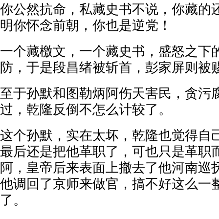
你公然抗命，私藏史书不说，你藏的
明你怀念前朝，你也是逆党！
一个藏檄文，一个藏史书，盛怒之下
防，于是段昌绪被斩首，彭家屏则被
至于孙默和图勒炳阿伤天害民，贪污
过，乾隆反倒不怎么计较了。
这个孙默，实在太坏，乾隆也觉得自
最后还是把他革职了，可也只是革职
阿，皇帝后来表面上撤去了他河南巡
他调回了京师来做官，搞不好这么一
了。