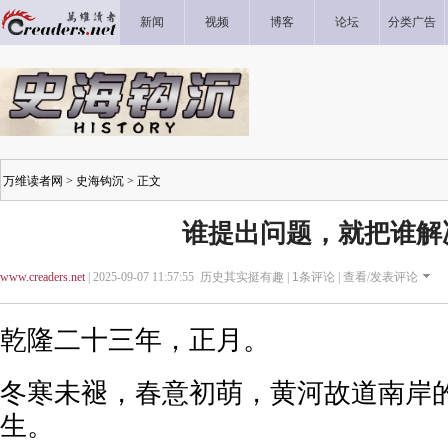
新闻
视频
博客
论坛
分类广告
万维读者网
>
史海钩沉
> 正文
谁提出问题，就把谁解
www.creaders.net
| 2025-09-07 11:57:55 历史其实挺有趣 |
1
条评论 |
查看/发表评论
乾隆二十三年，正月。
冬寒未褪，春意初萌，黄河故道南岸
生。