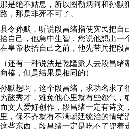
那是绝不姑息，所以图勒炳阿和孙默
路，那是非死不可了。
县令孙默，听说段昌绪指使灾民把自
拾自己，他急中生智，您说他想出一
在皇帝收拾自己之前，他先带兵把段
（还有一种说法是乾隆派人去段昌绪
商榷，但是结果是相同的）
孙默想啊，这个段昌绪，求功名求了
穷酸秀才，难免他心里就有些怨气，
而文人爱好创作，段昌绪一定有诗文
里，保不齐就有不满朝廷统治的情绪
这些东西，段昌绪一定是吃不了兜着