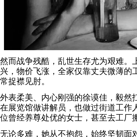
然而战争残酷，乱世生存尤为艰难。
兴，物价飞涨，全家仅靠丈夫微薄的
常捉襟见肘。
外表柔美、内心刚强的徐谟佳，毅然
在展览馆做讲解员，也做过街道工作
位曾经养尊处优的女士，甚至去工厂
无论多难，她从不抱怨，始终坚韧面