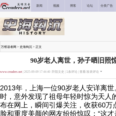
新闻
视频
博客
论坛
分类广告
万维读者网
>
史海钩沉
> 正文
90岁老人离世，孙子晒旧照惊
www.creaders.net
| 2025-09-09 17:44:40 阡陌文史 |
1
条评论 |
查看/发表评论
2013年，上海一位90岁老人安详离
时，意外发现了祖母年轻时惊为天人
布在网上，瞬间引爆关注，收获60万
脸和重度美颜的网友纷纷惊叹：“这才