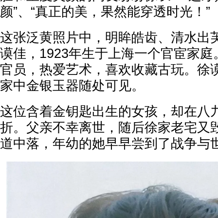
颜”、“真正的美，果然能穿透时光！”
这张泛黄照片中，明眸皓齿、清水出
谟佳，1923年生于上海一个官宦家
官员，热爱艺术，喜欢收藏古玩。徐
家中金银玉器随处可见。
这位含着金钥匙出生的女孩，却在八
折。父亲不幸离世，随后徐家老宅又
道中落，年幼的她早早尝到了战争与