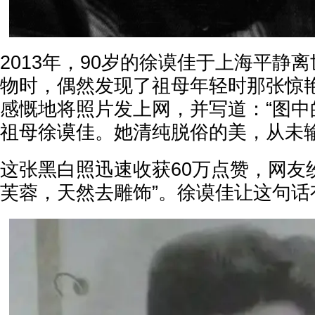
2013年，90岁的徐谟佳于上海平静
物时，偶然发现了祖母年轻时那张惊
感慨地将照片发上网，并写道：“图中
祖母徐谟佳。她清纯脱俗的美，从未输
这张黑白照迅速收获60万点赞，网友
芙蓉，天然去雕饰”。徐谟佳让这句话