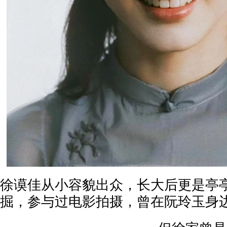
徐谟佳从小容貌出众，长大后更是亭
掘，参与过电影拍摄，曾在阮玲玉身