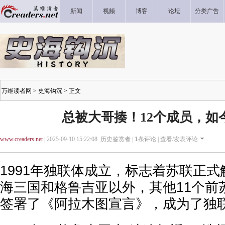
新闻
视频
博客
论坛
分类广告
万维读者网
>
史海钩沉
> 正文
总被大哥揍！12个成员，如
www.creaders.net
| 2025-09-10 15:22:08 历史鉴赏者 |
1
条评论 |
查看/发表评论
1991年独联体成立，标志着苏联正
海三国和格鲁吉亚以外，其他11个前
签署了《阿拉木图宣言》，成为了独