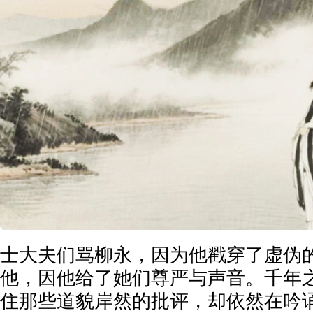
士大夫们骂柳永，因为他戳穿了虚伪
他，因他给了她们尊严与声音。千年
住那些道貌岸然的批评，却依然在吟诵