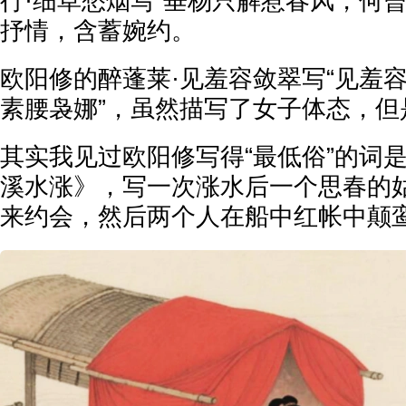
行·细草愁烟写“垂杨只解惹春风，何
抒情，含蓄婉约。
欧阳修的醉蓬莱·见羞容敛翠写“见羞
素腰袅娜”，虽然描写了女子体态，但
其实我见过欧阳修写得“最低俗”的词
溪水涨》，写一次涨水后一个思春的
来约会，然后两个人在船中红帐中颠