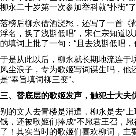
柳永二十岁第一次参加举科就“扑街”
落榜后柳永借酒浇愁，还写了一首《鹤
浮名，换了浅斟低唱”，宋仁宗知道以
的填词上批了一句：“且去浅斟低唱，
于是从此以后，柳永就长期地流连于
风尘浪子，专为歌姬写词谋生吗，他
是“奉旨填词柳三变”。
三、替底层的歌姬发声，触犯士大夫
别的文人去青楼是消遣，柳永是去“上
钱，还被歌姬们捧成“不愿君王召，愿
了！其实当时的歌姬们喜欢柳词，主