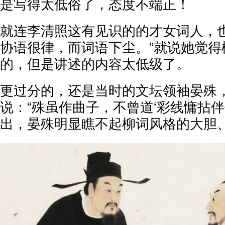
是写得太低俗了，态度不端正！
就连李清照这有见识的的才女词人，也
协语很律，而词语下尘。”就说她觉得
的，但是讲述的内容太低级了。
更过分的，还是当时的文坛领袖晏殊
说：“殊虽作曲子，不曾道‘彩线慵拈伴
出，晏殊明显瞧不起柳词风格的大胆