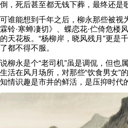
倒，死后甚至都无钱下葬，最终还是
可谁能想到千年之后，柳永那些被视为
霖铃·寒蝉凄切》、蝶恋花·伫倚危楼
的天花板。“杨柳岸，晓风残月”更是
了都不得不服。
说柳永是个“老司机”虽是调侃，但也
生活在风月场所，对那些“饮食男女”
知情识趣是市井的鲜活，是压抑时代