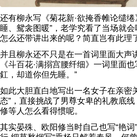
还有柳永写《菊花新·欲掩香帷论缱绻
睡、鸳衾图暖”，老学究看了当场就会
怎么还带讲出来的呢？简直岂有此理
并且柳永还不只是在一首词里面大声讲
《斗百花·满搦宫腰纤细》一词里面也
釭，却道你但先睡。”
如此大胆直白地写出一名女子在亲密关
态”，直接挑战了男尊女卑的礼教底线
修等人怎么看得惯呢。
其实晏殊、欧阳修当时自己也写“艳词