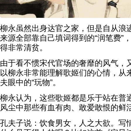
柳永虽然出身达官之家，但是自从浪
来源全部靠自己填词得到的“润笔费”
得非常清贫。
由于看不惯宋代官场的奢靡的风气，
以柳永非常能理解歌姬们的心情，从
夫眼中的“玩物”。
柳永认为，这些歌姬都是乐于站在普
风尘中那些有血有肉、敢爱敢恨的鲜
孔夫子说：饮食男女，人之大欲。写