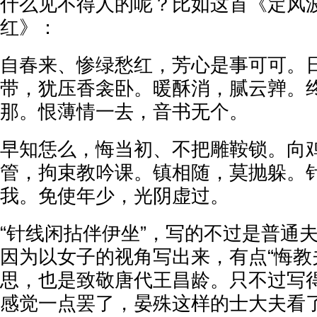
什么见不得人的呢？比如这首《定风波
红》：
自春来、惨绿愁红，芳心是事可可。
带，犹压香衾卧。暖酥消，腻云亸。
那。恨薄情一去，音书无个。
早知恁么，悔当初、不把雕鞍锁。向
管，拘束教吟课。镇相随，莫抛躲。
我。免使年少，光阴虚过。
“针线闲拈伴伊坐”，写的不过是普通
因为以女子的视角写出来，有点“悔教
思，也是致敬唐代王昌龄。只不过写
感觉一点罢了，晏殊这样的士大夫看