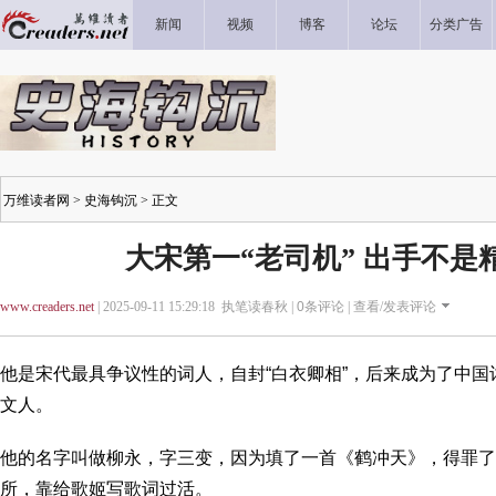
新闻
视频
博客
论坛
分类广告
万维读者网
>
史海钩沉
> 正文
大宋第一“老司机” 出手不是
www.creaders.net
| 2025-09-11 15:29:18 执笔读春秋 |
0
条评论 |
查看/发表评论
他是宋代最具争议性的词人，自封“白衣卿相”，后来成为了中
文人。
他的名字叫做柳永，字三变，因为填了一首《鹤冲天》，得罪了
所，靠给歌姬写歌词过活。