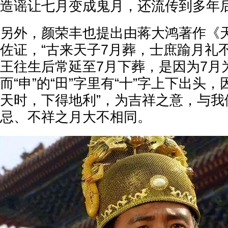
造谣让七月变成鬼月，还流传到多年
另外，颜荣丰也提出由蒋大鸿著作《
佐证，“古来天子7月葬，士庶踰月礼
王往生后常延至7月下葬，是因为7月
而“申”的“田”字里有“十”字上下出头
天时，下得地利”，为吉祥之意，与我
忌、不祥之月大不相同。