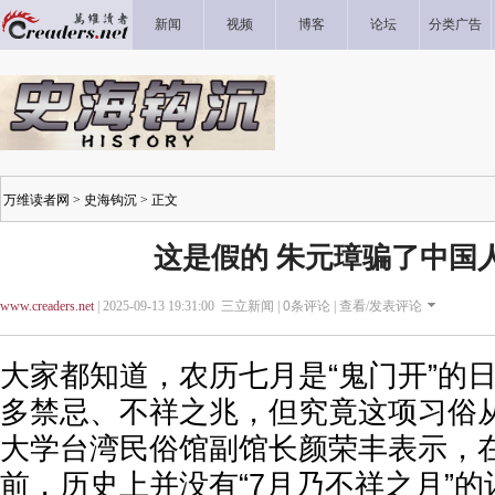
新闻
视频
博客
论坛
分类广告
万维读者网
>
史海钩沉
> 正文
这是假的 朱元璋骗了中国
www.creaders.net
| 2025-09-13 19:31:00 三立新闻 |
0
条评论 |
查看/发表评论
大家都知道，农历七月是“鬼门开”的
多禁忌、不祥之兆，但究竟这项习俗从
大学台湾民俗馆副馆长颜荣丰表示，
前，历史上并没有“7月乃不祥之月”