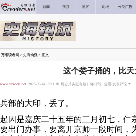
新闻
视频
博客
论坛
分类广告
万维读者网
>
史海钩沉
> 正文
这个娄子捅的，比天
www.creaders.net
| 2025-09-14 12:11:36 历史其实挺有趣 |
0
条评论 |
查看/发表评论
兵部的大印，丢了。
起因是嘉庆二十五年的三月初七，仁
要出门办事，要离开京师一段时间，