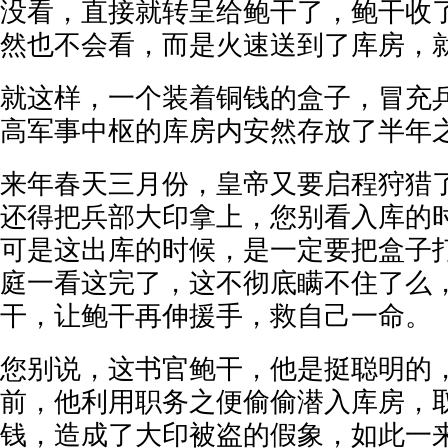
没看，直接就转呈给鲍干了，鲍干收
然也不会看，而是火速送到了库房，
就这样，一个装着铜钱的盒子，冒充
高军事中枢的库房内安然存放了半年
来年春天三月份，皇帝又要启程狩猎
还得把兵部大印拿上，您别看入库的
可是这出库的时候，是一定要把盒子
庭一看这完了，这不彻底瞒不住了么
干，让鲍干再伸援手，救自己一命。
您别说，这书官鲍干，他是挺聪明的
前，他利用职务之便偷偷潜入库房，
钱，造成了大印被盗的假象，如此一