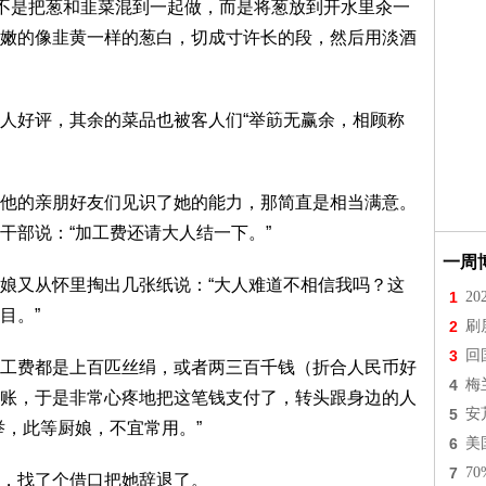
并不是把葱和韭菜混到一起做，而是将葱放到开水里汆一
嫩的像韭黄一样的葱白，切成寸许长的段，然后用淡酒
人好评，其余的菜品也被客人们“举筯无赢余，相顾称
他的亲朋好友们见识了她的能力，那简直是相当满意。
干部说：“加工费还请大人结一下。”
一周
娘又从怀里掏出几张纸说：“大人难道不相信我吗？这
1
2
目。”
2
刷
3
回
工费都是上百匹丝绢，或者两三百千钱（折合人民币好
4
梅
账，于是非常心疼地把这笔钱支付了，转头跟身边的人
5
安
举，此等厨娘，不宜常用。”
6
美
7
7
，找了个借口把她辞退了。