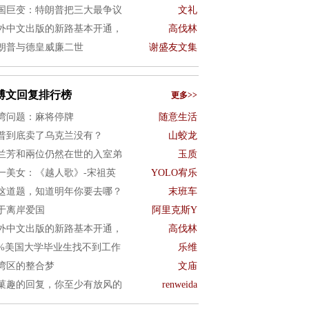
国巨变：特朗普把三大最争议
文礼
外中文出版的新路基本开通，
高伐林
朗普与德皇威廉二世
谢盛友文集
博文回复排行榜
更多>>
湾问题：麻将停牌
随意生活
普到底卖了乌克兰没有？
山蛟龙
兰芳和兩位仍然在世的入室弟
玉质
一美女：《越人歌》-宋祖英
YOLO宥乐
这道题，知道明年你要去哪？
末班车
于离岸爱国
阿里克斯Y
外中文出版的新路基本开通，
高伐林
0%美国大学毕业生找不到工作
乐维
湾区的整合梦
文庙
菓趣的回复，你至少有放风的
renweida