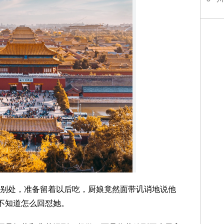
别处，准备留着以后吃，厨娘竟然面带讥诮地说他
又不知道怎么回怼她。