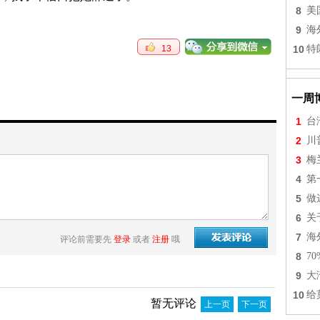
8
美
9
海
13
10
特
一周
1
台
2
川
3
梅
4
第
5
做
6
关
7
海
评论前需要先
登录
或者
注册
哦
8
7
9
大
10
给
暂无评论
上一页
下一页