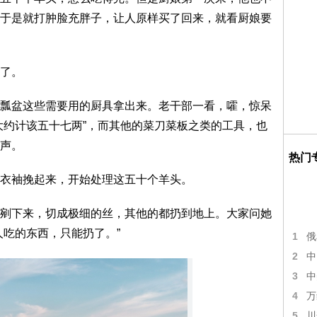
于是就打肿脸充胖子，让人原样买了回来，就看厨娘要
了。
瓢盆这些需要用的厨具拿出来。老干部一看，嚯，惊呆
大约计该五十七两”，而其他的菜刀菜板之类的工具，也
声。
热门
衣袖挽起来，开始处理这五十个羊头。
剜下来，切成极细的丝，其他的都扔到地上。大家问她
人吃的东西，只能扔了。”
1
俄
2
中
3
中
4
万
5
川