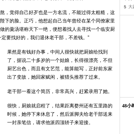
5
大
熬，觉得自己好歹也是一方名流，不能过得太粗糙，这
陛下的脸。正巧，他想起自己当年曾经在某个同僚家里
做的羹汤堪称天下一绝，便想着找人去寻找一个临安厨
一定要找好的，我们退休老干部，不差钱。”
果然是有钱好办事，中间人很快就把厨娘给找到
了，据说二十多岁的一个姑娘，长得很漂亮，不但
厨艺出色，而且有文艺范，能算能写，正好前东家
出了变故，她回家赋闲，被猎头推荐了过来。
老干部一看这个简历，非常高兴，赶紧录用了她。
很快，厨娘就启程了，结果距离婺州还有五里路的
48
时候，她停下来休息了，然后派脚夫给老干部送来
一封亲笔信，请求他派四顶轿子来迎接。