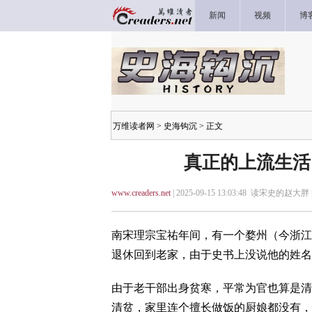
新闻
视频
博
万维读者网
>
史海钩沉
> 正文
真正的上流生活
www.creaders.net
| 2025-09-15 13:03:48 读宋史的赵大胖 
南宋理宗宝祐年间，有一个婺州（今浙江
退休回到老家，由于史书上没说他的姓名
由于老干部出身贫寒，平常为官也算是清
清贫，家里连个擅长做饭的厨娘都没有，