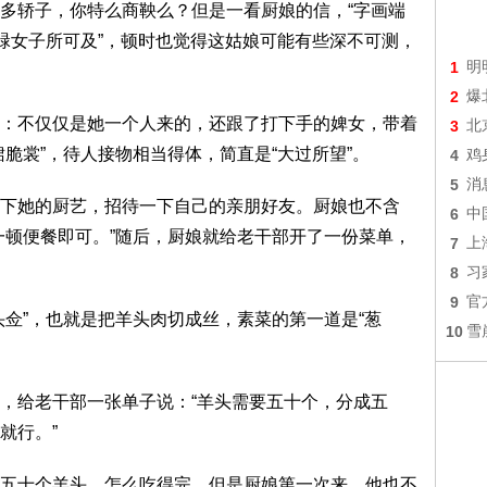
多轿子，你特么商鞅么？但是一看厨娘的信，“字画端
庸碌女子所可及”，顿时也觉得这姑娘可能有些深不可测，
1
明
2
爆
：不仅仅是她一个人来的，还跟了打下手的婢女，带着
3
北
脆裳”，待人接物相当得体，简直是“大过所望”。
4
鸡
5
消
下她的厨艺，招待一下自己的亲朋好友。厨娘也不含
6
中
一顿便餐即可。”随后，厨娘就给老干部开了一份菜单，
7
上
8
习
9
官
头佥”，也就是把羊头肉切成丝，素菜的第一道是“葱
10
雪
。
，给老干部一张单子说：“羊头需要五十个，分成五
就行。”
五十个羊头，怎么吃得完。但是厨娘第一次来，他也不