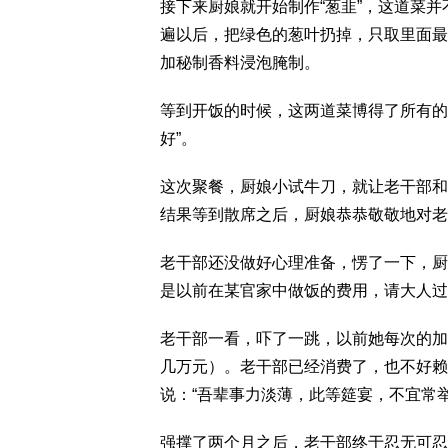
接下来厨娘就开始制作“葱韭”，这道菜
遍以后，把绿色的葱叶扔掉，只取里面最
加秘制香料浸泡腌制。
等到开饭的时候，这两道菜博得了所有的
好”。
这次聚餐，厨娘小试牛刀，就让老干部和
结果等到散席之后，厨娘恭恭敬敬地对老
老干部还没做好心理准备，愣了一下，厨
是以前在某官家中做饭的费用，请大人过
老干部一看，吓了一跳，以前她每次的加
几万元）。老干部已经消费了，也不好赖
说：“吾辈事力淡薄，此等筵宴，不宜常
强撑了两个月之后，老干部终于忍无可忍