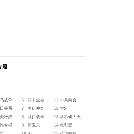
专题
6
11
乌战争
四中全会
中共两会
7
12
日关系
美伊冲突
大S
8
13
美冷战
以伊战争
洛杉矶大火
9
14
维专栏
何卫东
叙利亚
10
15
普
AI
苗华被抓