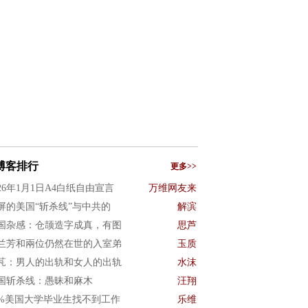
博客排行
更多>>
026年1月1日A4白纸自由宣言
万维网友来
屏的美国“斩杀线”与中共的
解滨
国杂感：仓颉造字成真，有图
思芦
兰芳和兩位仍然在世的入室弟
玉质
芃：男人的出轨和女人的出轨
水沫
国斩杀线：愚昧和麻木
汪翔
0%美国大学毕业生找不到工作
乐维