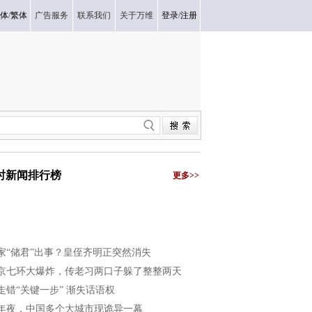
体
/
繁体
广告服务
联系我们
关于万维
登录
/
注册
小时新闻排行榜
更多>>
家“储君”出事？皇侄齐明正突然消失
京七环大爆炸，传老习两口子躲了整整两天
走错“关键一步” 渐失话语权
年夜，中国多个大城市现诡异一幕