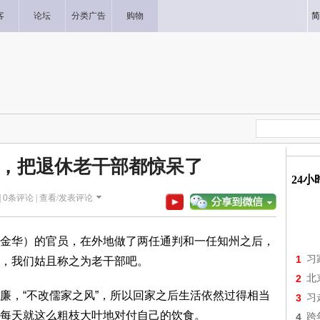
客
论坛
分类广告
购物
简
，把退休老干部都惊呆了
24
|
0
条评论 |
查看/发表评论
金华）的官员，在外地做了两任通判和一任知州之后，
1
习
，我们姑且称之为老干部吧。
2
北
廉，“不改儒家之风”，所以回家之后生活依然过得相当
3
习
每天就这么粗枝大叶地对付自己的饮食。
4
跨