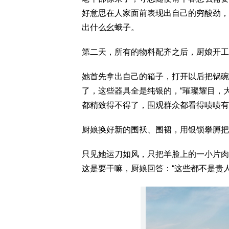
好意思在人家面前表现出自己的穷酸劲，
出什么幺蛾子。
第二天，所有的物料配齐之后，厨娘开工
她首先拿出自己的箱子，打开以后把锅碗
了，这些器具全是纯银的，“璀璨耀目，
都精致得不得了，围观群众都看得啧啧有
厨娘换好新的围袄、围裙，用银锁攀膊把
只见她运刀如风，只把羊脸上的一小片肉
这是要干嘛，厨娘回答：“这些都不是贵