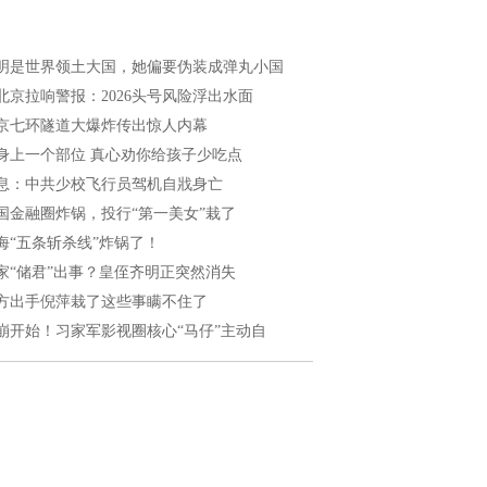
明是世界领土大国，她偏要伪装成弹丸小国
北京拉响警报：2026头号风险浮出水面
京七环隧道大爆炸传出惊人内幕
身上一个部位 真心劝你给孩子少吃点
息：中共少校飞行员驾机自戕身亡
国金融圈炸锅，投行“第一美女”栽了
海“五条斩杀线”炸锅了！
家“储君”出事？皇侄齐明正突然消失
方出手倪萍栽了这些事瞒不住了
崩开始！习家军影视圈核心“马仔”主动自