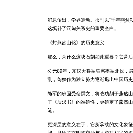
消息传出，学界震动。报刊以“千年燕然
这填补了汉匈关系史的重要空白。
《封燕然山铭》的历史意义
那么，为什么这块石刻如此重要？它背后
公元89年，东汉大将军窦宪率军北伐，
乱，匈奴作为独立势力逐渐退出中国历史
随军的班固受命撰文，将战功刻于燕然山
了《后汉书》的准确性，更确定了燕然山
笔。
更深层的意义在于，它所承载的文化象征
照，见证了文明的交融与人类对和平的追