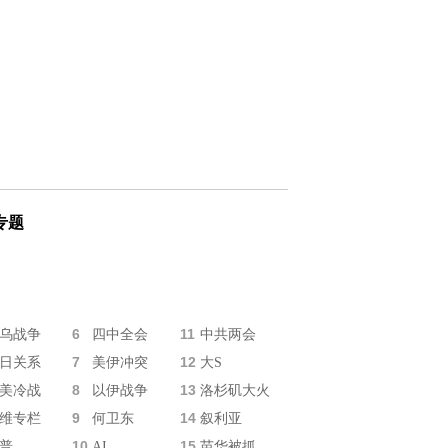
专题
6
11
乌战争
四中全会
中共两会
7
12
日关系
美伊冲突
大S
8
13
美冷战
以伊战争
洛杉矶大火
9
14
维专栏
何卫东
叙利亚
10
15
普
AI
苗华被抓