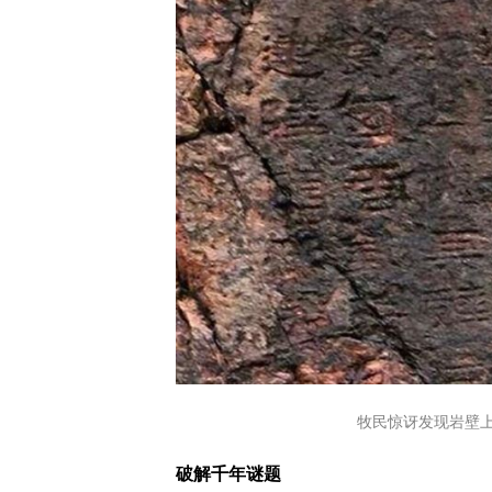
牧民惊讶发现岩壁上
破解千年谜题