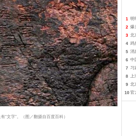
1
明
2
爆
3
北
4
鸡
5
消
6
中
7
习
8
上
9
北
10
官
有“文字”。（图／翻摄自百度百科）