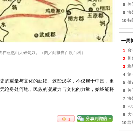
8
美
9
海
10
特
一周
1
台
终在燕然山大破匈奴。（图／翻摄自百度百科）
2
川
3
梅
4
第
史的重量与文化的延续。这些汉字，不仅属于中国，更
5
做
无论身处何地，民族的凝聚力与文化的力量，始终能将
6
关
7
海
8
7
9
大
1
10
给