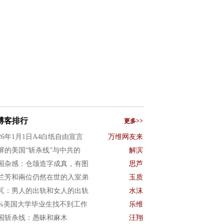
博客排行
更多>>
026年1月1日A4白纸自由宣言
万维网友来
屏的美国“斩杀线”与中共的
解滨
国杂感：仓颉造字成真，有图
思芦
兰芳和兩位仍然在世的入室弟
玉质
芃：男人的出轨和女人的出轨
水沫
0%美国大学毕业生找不到工作
乐维
国斩杀线：愚昧和麻木
汪翔