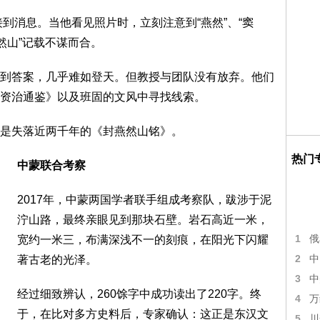
接到消息。当他看见照片时，立刻注意到“燕然”、“窦
然山”记载不谋而合。
到答案，几乎难如登天。但教授与团队没有放弃。他们
资治通鉴》以及班固的文风中寻找线索。
是失落近两千年的《封燕然山铭》。
热门
中蒙联合考察
2017年，中蒙两国学者联手组成考察队，跋涉于泥
泞山路，最终亲眼见到那块石壁。岩石高近一米，
1
宽约一米三，布满深浅不一的刻痕，在阳光下闪耀
俄
2
著古老的光泽。
中
3
中
经过细致辨认，260馀字中成功读出了220字。终
4
万
于，在比对多方史料后，专家确认：这正是东汉文
5
川