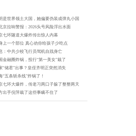
明是世界领土大国，她偏要伪装成弹丸小国
北京拉响警报：2026头号风险浮出水面
京七环隧道大爆炸传出惊人内幕
身上一个部位 真心劝你给孩子少吃点
息：中共少校飞行员驾机自戕身亡
国金融圈炸锅，投行“第一美女”栽了
家“储君”出事？皇侄齐明正突然消失
海“五条斩杀线”炸锅了！
京七环大爆炸，传老习两口子躲了整整两天
方出手倪萍栽了这些事瞒不住了