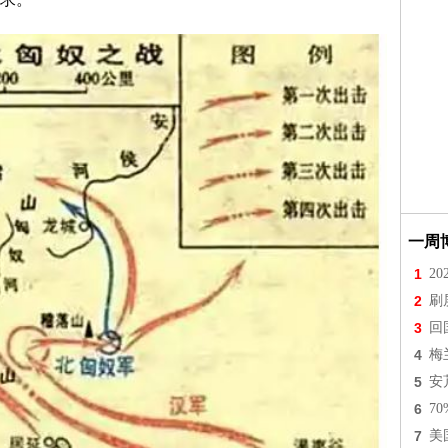
一周
1
2
2
刷
3
回
4
梅
5
安
6
7
7
美