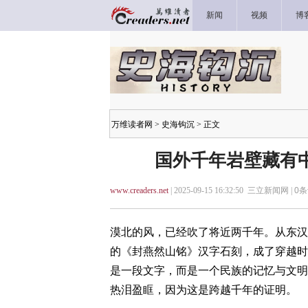
新闻
视频
博
万维读者网
>
史海钩沉
> 正文
国外千年岩壁藏有
www.creaders.net
| 2025-09-15 16:32:50 三立新闻网 |
0
条
漠北的风，已经吹了将近两千年。从东汉
的《封燕然山铭》汉字石刻，成了穿越时
是一段文字，而是一个民族的记忆与文明
热泪盈眶，因为这是跨越千年的证明。