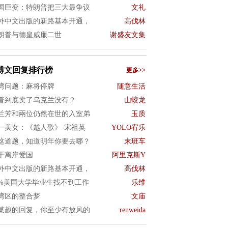
国巨变：特朗普把三大最争议
文礼
外中文出版的新路基本开通，
高伐林
朗普与德皇威廉二世
谢盛友文集
博文回复排行榜
更多>>
湾问题：麻将停牌
随意生活
普到底卖了乌克兰没有？
山蛟龙
兰芳和兩位仍然在世的入室弟
玉质
一美女：《越人歌》-宋祖英
YOLO宥乐
这道题，知道明年你要去哪？
末班车
于离岸爱国
阿里克斯Y
外中文出版的新路基本开通，
高伐林
0%美国大学毕业生找不到工作
乐维
湾区的整合梦
文庙
菓趣的回复，你至少有放风的
renweida