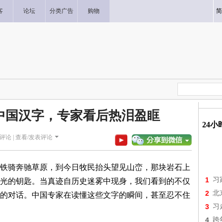
客
论坛
分类广告
购物
简
中国汉字，专家看后热泪盈眶
24
评论 |
查看/发表评论
铁骑奔驰草原，到今日牧民抬头望见山峦，那块岩石上
1
习
光的钥匙。当真迹自历史迷雾中现身，我们看到的不仅
2
北
的对话。中国专家在读懂这些文字的瞬间，甚至忍不住
3
习
4
跨