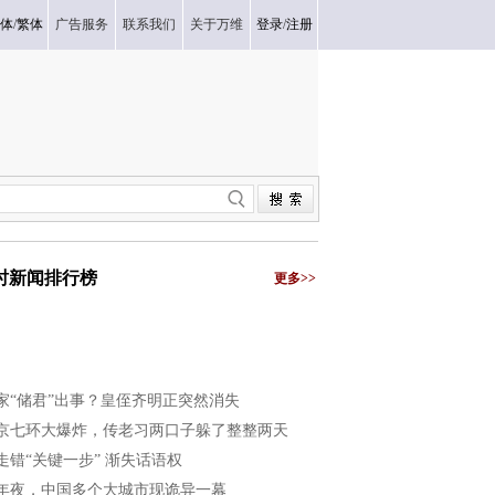
体
/
繁体
广告服务
联系我们
关于万维
登录
/
注册
小时新闻排行榜
更多>>
家“储君”出事？皇侄齐明正突然消失
京七环大爆炸，传老习两口子躲了整整两天
走错“关键一步” 渐失话语权
年夜，中国多个大城市现诡异一幕