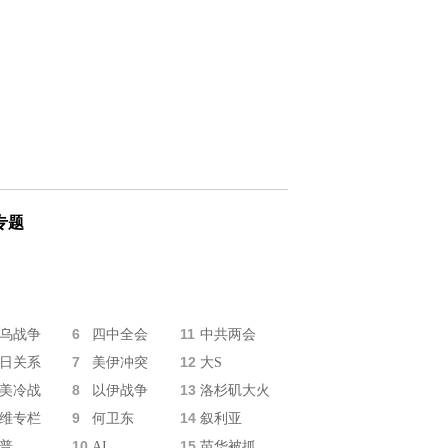
专题
6
11
乌战争
四中全会
中共两会
7
12
日关系
美伊冲突
大S
8
13
美冷战
以伊战争
洛杉矶大火
9
14
维专栏
何卫东
叙利亚
10
15
普
AI
苗华被抓