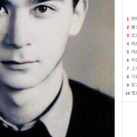
1
明
2
爆
3
北
4
鸡
5
消
6
中
7
上
8
习
9
官
10
雪