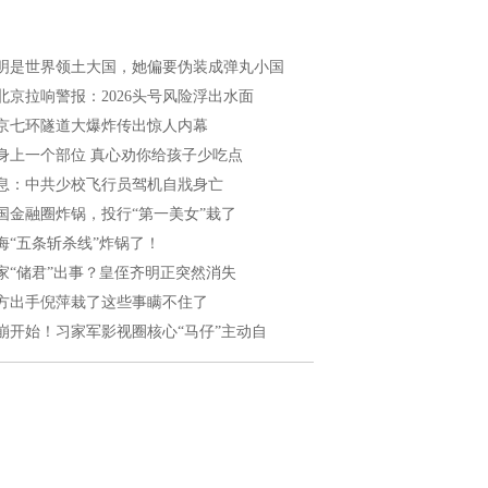
明是世界领土大国，她偏要伪装成弹丸小国
北京拉响警报：2026头号风险浮出水面
京七环隧道大爆炸传出惊人内幕
身上一个部位 真心劝你给孩子少吃点
息：中共少校飞行员驾机自戕身亡
国金融圈炸锅，投行“第一美女”栽了
海“五条斩杀线”炸锅了！
家“储君”出事？皇侄齐明正突然消失
方出手倪萍栽了这些事瞒不住了
崩开始！习家军影视圈核心“马仔”主动自