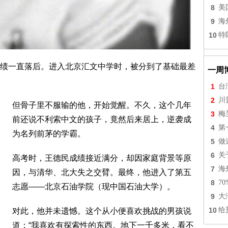
8
美
9
海
10
特
绩一直落后。进入北京汇文中学时，被分到了基础最差
一周
1
台
2
川
但骨子里不服输的他，开始觉醒。不久，这个几年
3
梅
前还说不利索中文的孩子，竟然后来居上，逆袭成
4
第
为名列前茅的学霸。
5
做
6
关
高考时，王德民成绩接近满分，却因家庭背景等原
7
海
因，与清华、北大失之交臂。最终，他进入了第五
8
7
志愿——北京石油学院（现中国石油大学）。
9
大
10
给
对此，他并未遗憾。这个从小便喜欢挑战的男孩说
道：“我喜欢有探索性的东西。地下一千多米，看不