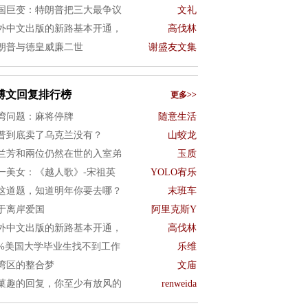
国巨变：特朗普把三大最争议
文礼
外中文出版的新路基本开通，
高伐林
朗普与德皇威廉二世
谢盛友文集
博文回复排行榜
更多>>
湾问题：麻将停牌
随意生活
普到底卖了乌克兰没有？
山蛟龙
兰芳和兩位仍然在世的入室弟
玉质
一美女：《越人歌》-宋祖英
YOLO宥乐
这道题，知道明年你要去哪？
末班车
于离岸爱国
阿里克斯Y
外中文出版的新路基本开通，
高伐林
0%美国大学毕业生找不到工作
乐维
湾区的整合梦
文庙
菓趣的回复，你至少有放风的
renweida