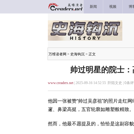
新闻
视频
博
万维读者网
>
史海钩沉
> 正文
帅过明星的院士：
www.creaders.net
| 2025-09-16 14:52:55 阡陌文史 |
0
条评
他因一张被赞“帅过吴彦祖”的照片走红网
邃、鼻梁高挺，五官轮廓如雕塑般精致。
然而，他最不愿提及的，恰恰是这副容貌