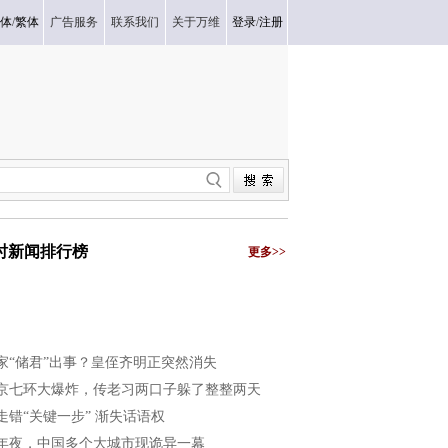
体
/
繁体
广告服务
联系我们
关于万维
登录
/
注册
小时新闻排行榜
更多>>
家“储君”出事？皇侄齐明正突然消失
京七环大爆炸，传老习两口子躲了整整两天
走错“关键一步” 渐失话语权
年夜，中国多个大城市现诡异一幕