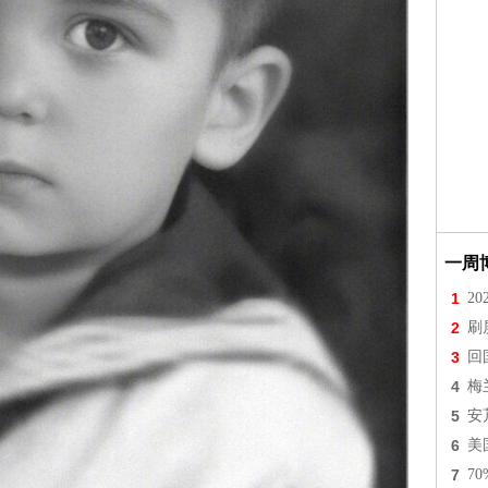
一周
1
2
2
刷
3
回
4
梅
5
安
6
美
7
7