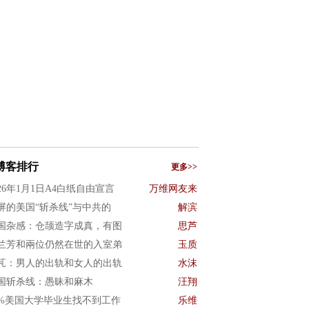
博客排行
更多>>
026年1月1日A4白纸自由宣言
万维网友来
屏的美国“斩杀线”与中共的
解滨
国杂感：仓颉造字成真，有图
思芦
兰芳和兩位仍然在世的入室弟
玉质
芃：男人的出轨和女人的出轨
水沫
国斩杀线：愚昧和麻木
汪翔
0%美国大学毕业生找不到工作
乐维