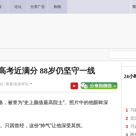
客
论坛
分类广告
购物
简
高考近满分 88岁仍坚守一线
24
论 |
查看/发表评论
络，被誉为“史上颜值最高院士”。照片中的他眼眸深
1
习
2
北
。只因曾经，这份“帅气”让他深受其扰。
3
习
4
跨